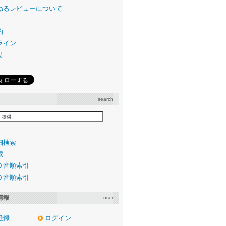
ねるレビューについて
約
ライン
せ
search
細検索
索
０音順索引
０音順索引
情報
user
登録
ログイン