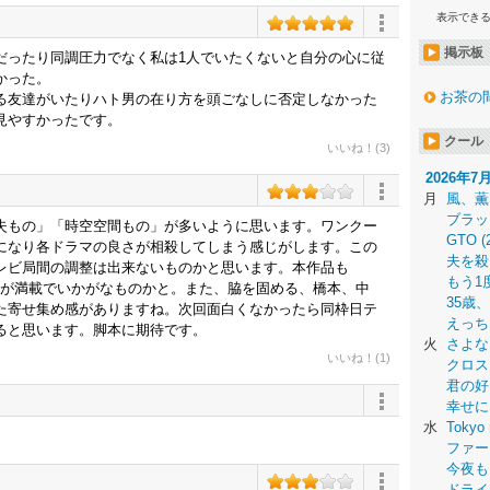
表示でき
掲示板
だったり同調圧力でなく私は1人でいたくないと自分の心に従
かった。
お茶の
る友達がいたりハト男の在り方を頭ごなしに否定しなかった
見やすかったです。
クール
いいね！(3)
2026年7
月
風、薫
ブラッ
失もの」「時空空間もの」が多いように思います。ワンクー
GTO (
になり各ドラマの良さが相殺してしまう感じがします。この
夫を殺
レビ局間の調整は出来ないものかと思います。本作品も
もう1
リ感が満載でいかがなものかと。また、脇を固める、橋本、中
35歳
た寄せ集め感がありますね。次回面白くなかったら同枠日テ
えっち
ると思います。脚本に期待です。
火
さよな
いいね！(1)
クロス
君の好
幸せに
水
Tokyo 
ファー
今夜も
ドライ