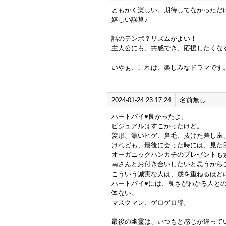
ともかく楽しい。期待してなかっただ
嬉しい誤算♪
話のテンポ？リズムがよい！
主人公にも、共感でき、応援したくな
いやぁ、これは、楽しみなドラマです
2024-01-24 23:17:24
名前無し
ハートパイ♥️良かったよ。
ビジュアルはすごかったけど。
髪形、濃いヒゲ、鼻毛、抜けた差し歯
けれども、最後に会った時には、見た
オーガニックハンカチのプレゼントも
南さんとお付き合いしたいと思うから
こういう誠実な人は、歳を重ねるほど
ハートパイ♥️には、良さがわかる人と
体ない。
マスクマン、ゲロゲロ👎。
最後の幽霊は、いつもと感じが違って