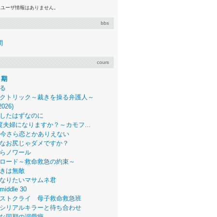
るユーザ情報はありません。
bbs
間
cours
月期
る
クトリック～裁きを操る弁護人～
2026)
したはずなのに
度夫婦になりますか？～カモフ...
、今さら恋とかありえない
なお尻じゃダメですか？
らノワール
ロード～救命救急の約束～
きは無敵
なりたいマサムネ君
middle 30
ストクライ 母子救命救急班
シリアルキラーと待ち合わせ
な同期の溺愛癖