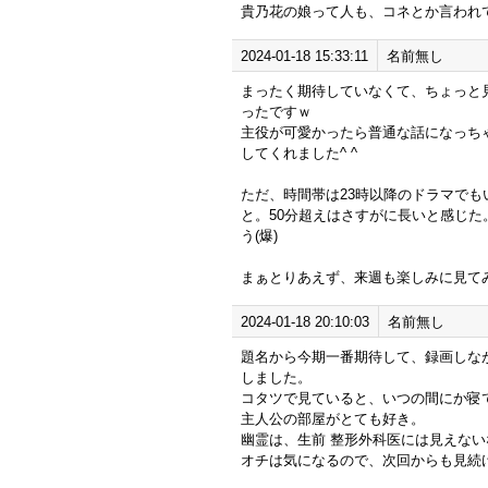
貴乃花の娘って人も、コネとか言われ
2024-01-18 15:33:11
名前無し
まったく期待していなくて、ちょっと
ったですｗ
主役が可愛かったら普通な話になっち
してくれました^ ^
ただ、時間帯は23時以降のドラマでも
と。50分超えはさすがに長いと感じた
う(爆)
まぁとりあえず、来週も楽しみに見てみます
2024-01-18 20:10:03
名前無し
題名から今期一番期待して、録画しな
しました。
コタツで見ていると、いつの間にか寝
主人公の部屋がとても好き。
幽霊は、生前 整形外科医には見えない
オチは気になるので、次回からも見続