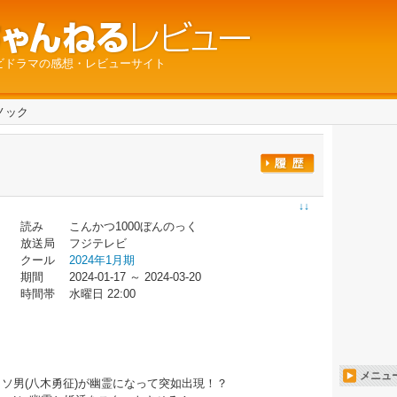
ビドラマの感想・レビューサイト
本ノック
↓↓
読み
こんかつ1000ぼんのっく
放送局
フジテレビ
クール
2024年1月期
期間
2024-01-17 ～ 2024-03-20
時間帯
水曜日 22:00
メニュ
クソ男(八木勇征)が幽霊になって突如出現！？