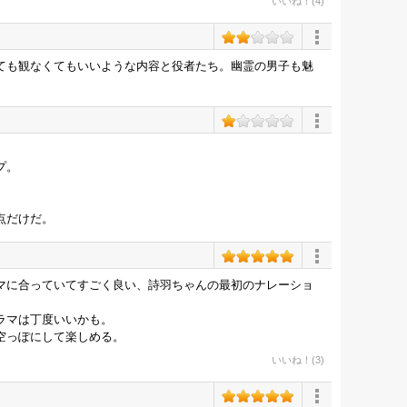
いいね！(4)
ても観なくてもいいような内容と役者たち。幽霊の男子も魅
。
プ。
点だけだ。
マに合っていてすごく良い、詩羽ちゃんの最初のナレーショ
ラマは丁度いいかも。
空っぽにして楽しめる。
いいね！(3)