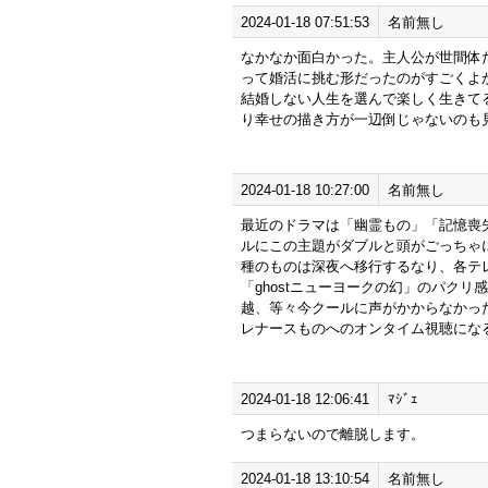
2024-01-18 07:51:53
名前無し
なかなか面白かった。主人公が世間体
って婚活に挑む形だったのがすごくよ
結婚しない人生を選んで楽しく生きて
り幸せの描き方が一辺倒じゃないのも
2024-01-18 10:27:00
名前無し
最近のドラマは「幽霊もの」「記憶喪
ルにこの主題がダブルと頭がごっちゃ
種のものは深夜へ移行するなり、各テ
「ghostニューヨークの幻」のパク
越、等々今クールに声がかからなかっ
レナースものへのオンタイム視聴にな
2024-01-18 12:06:41
ﾏｼﾞｪ
つまらないので離脱します。
2024-01-18 13:10:54
名前無し