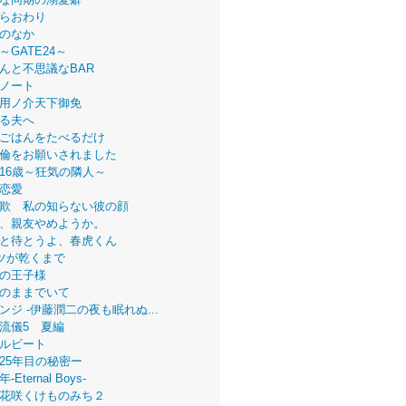
らおわり
のなか
～GATE24～
んと不思議なBAR
ノート
用ノ介天下御免
る夫へ
ごはんをたべるだけ
倫をお願いされました
16歳～狂気の隣人～
恋愛
欺 私の知らない彼の顔
、親友やめようか。
と待とうよ、春虎くん
ツが乾くまで
の王子様
のままでいて
ンジ -伊藤潤二の夜も眠れぬ...
流儀5 夏編
ルビート
25年目の秘密ー
Eternal Boys-
花咲くけものみち２