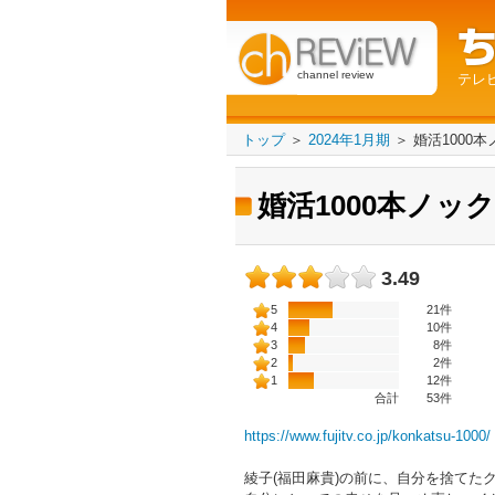
channel review
テレ
トップ
＞
2024年1月期
＞
婚活1000
婚活1000本ノック
3.49
5
21件
4
10件
3
8件
2
2件
1
12件
合計
53
件
https://www.fujitv.co.jp/konkatsu-1000/
綾子(福田麻貴)の前に、自分を捨てた