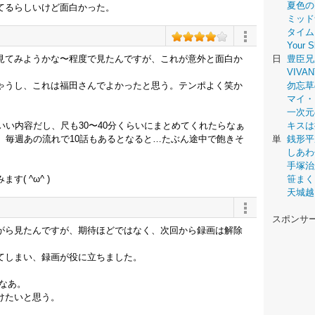
夏色の
てるらしいけど面白かった。
ミッド
タイム
Your
見てみようかな〜程度で見たんですが、これが意外と面白か
日
豊臣兄
VIVAN
ゃうし、これは福田さんでよかったと思う。テンポよく笑か
勿忘草
マイ・
一次元
いい内容だし、尺も30〜40分くらいにまとめてくれたらなぁ
キスは
。毎週あの流れで10話もあるとなると…たぶん途中で飽きそ
単
銭形平
しあわ
手塚治
( ^ω^ )
笹まく
天城越
スポンサ
がら見たんですが、期待ほどではなく、次回から録画は解除
てしまい、録画が役に立ちました。
なあ。
けたいと思う。