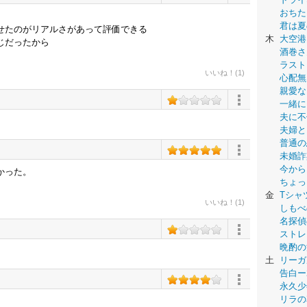
おちた
君は夏
せたのがリアルさがあって評価できる
木
大空港
じだったから
酒巻さ
ラスト
いいね！(1)
心配無
親愛な
一緒に
夫に不
夫婦と
普通の
未婚詐
今から
かった。
ちょっ
金
Tシャ
いいね！(1)
しもべ
名探偵
ストレ
晩酌の
土
リーガ
告白ー
永久少年-
リラの