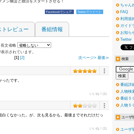
ケメン幽霊と婚活をスタートさせる！
ちゃん
FAQ
Facebookでシェア
Twitterでツイート
利用規
ガイド
ストレビュー
番組情報
お知ら
Twitter
長文省略
 件が表示されています。
[1]
[2]
次ページ>
最後≫
検索
かったです。
番組詳
人物検
いいね！(1)
番組５
人物５
面白くなかった。が、次も見るかも。最後までそれだけだっ
ユーザ
いいね！(1)
ユーザ