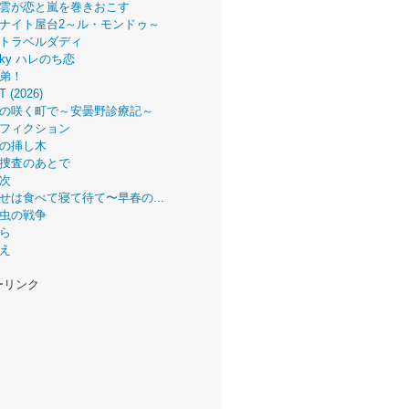
雲が恋と嵐を巻きおこす
ナイト屋台2～ル・モンドゥ～
トラベルダディ
 Sky ハレのち恋
弟！
T (2026)
の咲く町で～安曇野診療記～
フィクション
の挿し木
捜査のあとで
次
せは食べて寝て待て〜早春の...
虫の戦争
ら
え
ーリンク