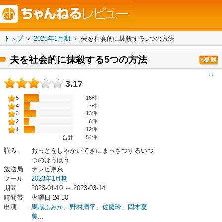
トップ
＞
2023年1月期
＞
夫を社会的に抹殺する5つの方法
夫を社会的に抹殺する5つの方法
↓↓
3.17
5
16件
4
7件
3
13件
2
6件
1
12件
合計
54
件
読み
おっとをしゃかいてきにまっさつするいつ
つのほうほう
放送局
テレビ東京
クール
2023年1月期
期間
2023-01-10 ～ 2023-03-14
時間帯
火曜日 24:30
出演
馬場ふみか
、
野村周平
、
佐藤玲
、
岡本夏
美
...