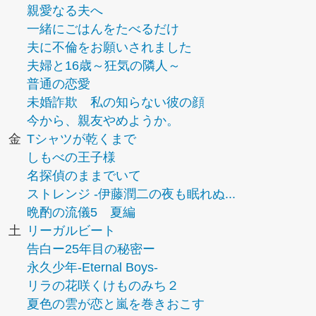
親愛なる夫へ
一緒にごはんをたべるだけ
夫に不倫をお願いされました
夫婦と16歳～狂気の隣人～
普通の恋愛
未婚詐欺 私の知らない彼の顔
今から、親友やめようか。
金
Tシャツが乾くまで
しもべの王子様
名探偵のままでいて
ストレンジ -伊藤潤二の夜も眠れぬ...
晩酌の流儀5 夏編
土
リーガルビート
告白ー25年目の秘密ー
永久少年-Eternal Boys-
リラの花咲くけものみち２
夏色の雲が恋と嵐を巻きおこす