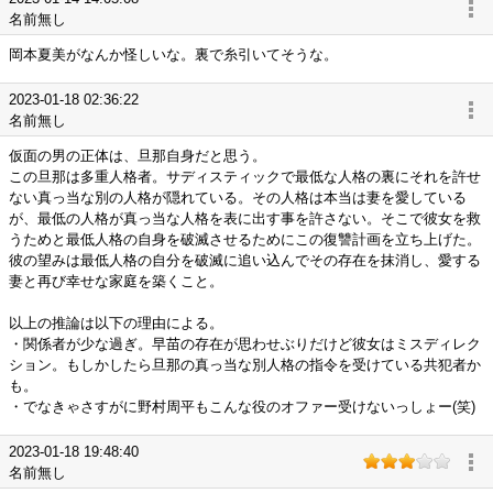
名前無し
岡本夏美がなんか怪しいな。裏で糸引いてそうな。
2023-01-18 02:36:22
名前無し
仮面の男の正体は、旦那自身だと思う。
この旦那は多重人格者。サディスティックで最低な人格の裏にそれを許せ
ない真っ当な別の人格が隠れている。その人格は本当は妻を愛している
が、最低の人格が真っ当な人格を表に出す事を許さない。そこで彼女を救
うためと最低人格の自身を破滅させるためにこの復讐計画を立ち上げた。
彼の望みは最低人格の自分を破滅に追い込んでその存在を抹消し、愛する
妻と再び幸せな家庭を築くこと。
以上の推論は以下の理由による。
・関係者が少な過ぎ。早苗の存在が思わせぶりだけど彼女はミスディレク
ション。もしかしたら旦那の真っ当な別人格の指令を受けている共犯者か
も。
・でなきゃさすがに野村周平もこんな役のオファー受けないっしょー(笑)
2023-01-18 19:48:40
名前無し