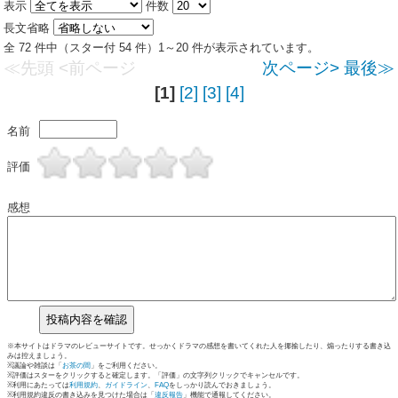
表示
件数
長文省略
全 72 件中（スター付 54 件）1～20 件が表示されています。
≪先頭
<前ページ
次ページ>
最後≫
[1]
[2]
[3]
[4]
名前
評価
感想
※本サイトはドラマのレビューサイトです。せっかくドラマの感想を書いてくれた人を揶揄したり、煽ったりする書き込
みは控えましょう。
※議論や雑談は「
お茶の間
」をご利用ください。
※評価はスターをクリックすると確定します。「評価」の文字列クリックでキャンセルです。
※利用にあたっては
利用規約
、
ガイドライン
、
FAQ
をしっかり読んでおきましょう。
※利用規約違反の書き込みを見つけた場合は「
違反報告
」機能で通報してください。