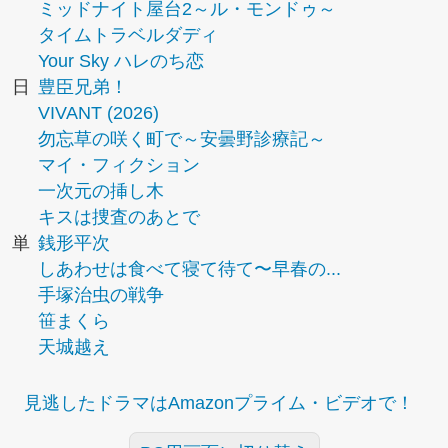
ミッドナイト屋台2～ル・モンドゥ～
タイムトラベルダディ
Your Sky ハレのち恋
日
豊臣兄弟！
VIVANT (2026)
勿忘草の咲く町で～安曇野診療記～
マイ・フィクション
一次元の挿し木
キスは捜査のあとで
単
銭形平次
しあわせは食べて寝て待て〜早春の...
手塚治虫の戦争
笹まくら
天城越え
見逃したドラマはAmazonプライム・ビデオで！