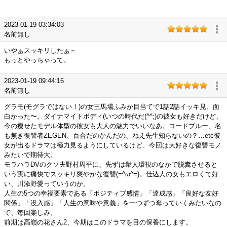
2023-01-19 03:34:03
名前無し
いやぁスッキリしたぁ～
もっとやっちゃって。
2023-01-19 09:44:16
名前無し
グラモ(モグラではない！)の女王馬場ふみか目当てで1話2話イッキ見、面
白かった〜。ダイナマイトボディ(いつの時代だ(^^;)の彼女も好きだけど、
今の痩せたモデル体型の彼女も大人の魅力でいいなあ。コードブルー、名
も無き復讐者ZEGEN、百合だのかんだの、ねえ先生知らないの？…etc彼
女が出るドラマは極力見るようにしているけど、今回は大好きな復讐モノ
みたいで期待大。
モラハラDVのクソ夫野村周平に、先ずは衆人環視のなかで脱糞させると
いう実に痛快でスッキリ爽やかな復讐(=^ω^=)。仕込人の女もエロくて好
い、川添野愛っていうのか。
人生の5つの幸福要素である「ポジティブ感情」「達成感」「良好な友好
関係」「没入感」「人生の意味や意義」を一つずつ奪っていくみたいなの
で、毎回楽しみ。
前期は高嶺の花さん2、今期はこのドラマを目の保養にします。