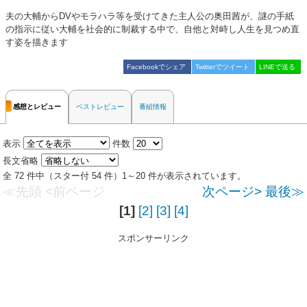
夫の大輔からDVやモラハラ等を受けてきた主人公の奥田茜が、謎の手紙
の指示に従い大輔を社会的に制裁する中で、自他と対峙し人生を見つめ直
す姿を描きます
Facebookでシェア
Twitterでツイート
LINEで送る
感想とレビュー
ベストレビュー
番組情報
表示
件数
長文省略
全 72 件中（スター付 54 件）1～20 件が表示されています。
≪先頭
<前ページ
次ページ>
最後≫
[1]
[2]
[3]
[4]
スポンサーリンク