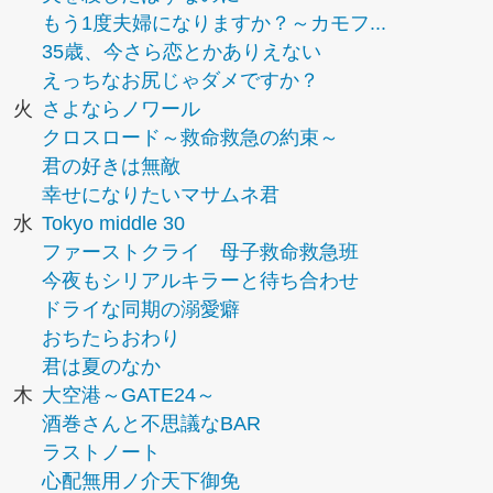
もう1度夫婦になりますか？～カモフ...
35歳、今さら恋とかありえない
えっちなお尻じゃダメですか？
火
さよならノワール
クロスロード～救命救急の約束～
君の好きは無敵
幸せになりたいマサムネ君
水
Tokyo middle 30
ファーストクライ 母子救命救急班
今夜もシリアルキラーと待ち合わせ
ドライな同期の溺愛癖
おちたらおわり
君は夏のなか
木
大空港～GATE24～
酒巻さんと不思議なBAR
ラストノート
心配無用ノ介天下御免