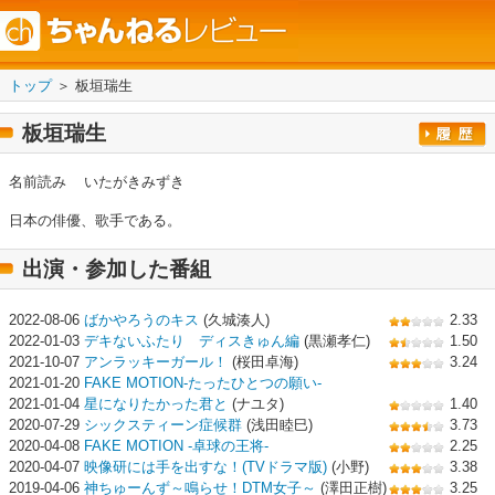
トップ
＞ 板垣瑞生
板垣瑞生
名前読み
いたがきみずき
日本の俳優、歌手である。
出演・参加した番組
2022-08-06
ばかやろうのキス
(久城湊人)
2.33
2022-01-03
デキないふたり ディスきゅん編
(黒瀬孝仁)
1.50
2021-10-07
アンラッキーガール！
(桜田卓海)
3.24
2021-01-20
FAKE MOTION-たったひとつの願い-
2021-01-04
星になりたかった君と
(ナユタ)
1.40
2020-07-29
シックスティーン症候群
(浅田睦巳)
3.73
2020-04-08
FAKE MOTION -卓球の王将-
2.25
2020-04-07
映像研には手を出すな！(TVドラマ版)
(小野)
3.38
2019-04-06
神ちゅーんず～鳴らせ！DTM女子～
(澤田正樹)
3.25