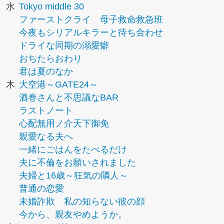
水
Tokyo middle 30
ファーストクライ 母子救命救急班
今夜もシリアルキラーと待ち合わせ
ドライな同期の溺愛癖
おちたらおわり
君は夏のなか
木
大空港～GATE24～
酒巻さんと不思議なBAR
ラストノート
心配無用ノ介天下御免
親愛なる夫へ
一緒にごはんをたべるだけ
夫に不倫をお願いされました
夫婦と16歳～狂気の隣人～
普通の恋愛
未婚詐欺 私の知らない彼の顔
今から、親友やめようか。