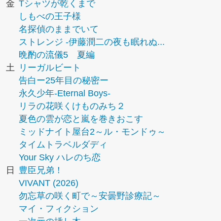
金
Tシャツが乾くまで
しもべの王子様
名探偵のままでいて
ストレンジ -伊藤潤二の夜も眠れぬ...
晩酌の流儀5 夏編
土
リーガルビート
告白ー25年目の秘密ー
永久少年-Eternal Boys-
リラの花咲くけものみち２
夏色の雲が恋と嵐を巻きおこす
ミッドナイト屋台2～ル・モンドゥ～
タイムトラベルダディ
Your Sky ハレのち恋
日
豊臣兄弟！
VIVANT (2026)
勿忘草の咲く町で～安曇野診療記～
マイ・フィクション