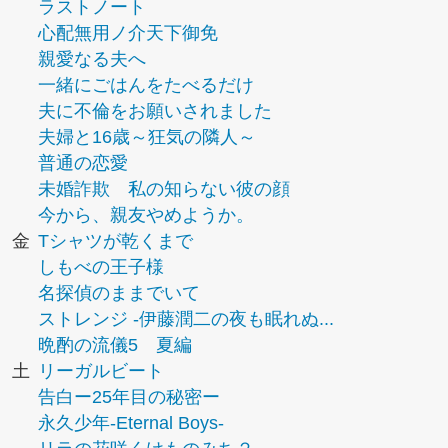
ラストノート
心配無用ノ介天下御免
親愛なる夫へ
一緒にごはんをたべるだけ
夫に不倫をお願いされました
夫婦と16歳～狂気の隣人～
普通の恋愛
未婚詐欺 私の知らない彼の顔
今から、親友やめようか。
金
Tシャツが乾くまで
しもべの王子様
名探偵のままでいて
ストレンジ -伊藤潤二の夜も眠れぬ...
晩酌の流儀5 夏編
土
リーガルビート
告白ー25年目の秘密ー
永久少年-Eternal Boys-