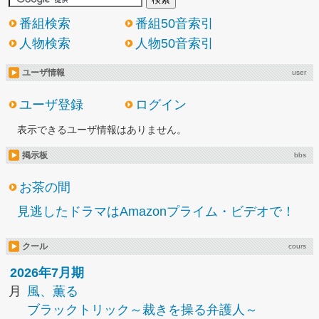
番組検索
番組50音索引
人物検索
人物50音索引
ユーザ情報
user
ユーザ登録
ログイン
表示できるユーザ情報はありません。
掲示板
bbs
お茶の間
見逃したドラマはAmazonプライム・ビデオで！
クール
cours
2026年7月期
月
風、薫る
ブラックトリック～裁きを操る弁護人～