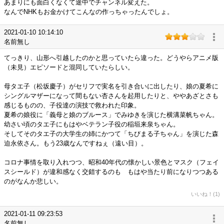
あまりにも面白くなくて途中でチャンネル変えた。
なんでNHKもお金かけてこんなの作っちゃったんでしょ。
2021-01-10 10:14:10
名前無し
てっきり、山形へ引越したのかと思っていたら違った。どうやらアニメ版
（未見）エピソードと混同していたらしい。
母タエ子（松坂慶子）がセリフで実名を引き合いに出したり、娘の夏希に
シングルマザーになって間もない杏さんを起用したりと、ややあざとさも
感じるものの、子役達の演技で救われた印象。
夏希の娘役に「義母と娘のブルース」でみゆきを演じた横溝菜帆ちゃん。
幼さい頃のタエ子にもはやベテラン子役の稲垣来泉ちゃん。
そしてそのタエ子の大学生の姉にかつて「ちびまる子ちゃん」を演じた森
迫永依さん。もう23歳なんですねぇ（遠い目）。
コロナ事情を取り入れつつ、昭和40年代の懐かしい景色とマスク（フェイ
スシールド）が違和感なく交錯するのも もはや当たり前になりつつある
のがなんか悲しい。
いいね！(1)
2021-01-11 09:23:53
名前無し