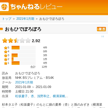
トップ
＞
2021年1月期
＞
おもひでぽろぽろ
おもひでぽろぽろ
↓↓
2.92
5
4件
4
0件
3
3件
2
1件
1
4件
合計
12
件
読み
おもひでぽろぽろ
放送局
NHK BSプレミアム・BS4K
クール
2021年1月期
期間
2021-01-09 ～ 2021-01-09
時間帯
土曜日 21:00
出演
松坂慶子
、
杏
、
浅野和之
、
横溝菜帆
...
杉本タエ子（松坂慶子）のもとに娘の夏希（杏）と孫のみずき（横溝菜