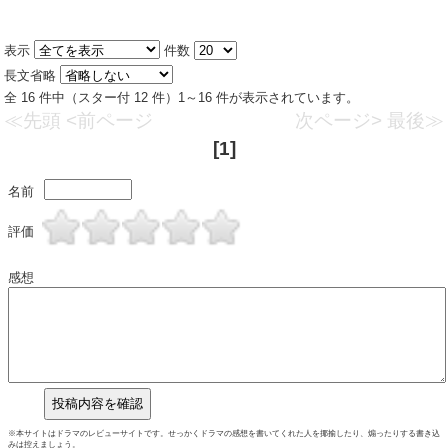
表示
件数
長文省略
全 16 件中（スター付 12 件）1～16 件が表示されています。
≪先頭
<前ページ
次ページ>
最後≫
[1]
名前
評価
感想
※本サイトはドラマのレビューサイトです。せっかくドラマの感想を書いてくれた人を揶揄したり、煽ったりする書き込
みは控えましょう。