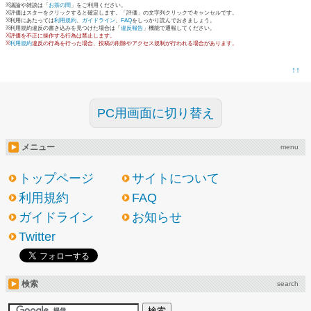
※議論や雑談は「
お茶の間
」をご利用ください。
※評価はスターをクリックすると確定します。「評価」の文字列クリックでキャンセルです。
※利用にあたっては
利用規約
、
ガイドライン
、
FAQ
をしっかり読んでおきましょう。
※利用規約違反の書き込みを見つけた場合は「
違反報告
」機能で通報してください。
※評価を不正に操作する行為は禁止します。
※
利用規約
違反の行為を行った場合、投稿の削除やアクセス規制が行われる場合があります。
↑↑
PC用画面に切り替え
メニュー
menu
トップページ
サイトについて
利用規約
FAQ
ガイドライン
お知らせ
Twitter
検索
search