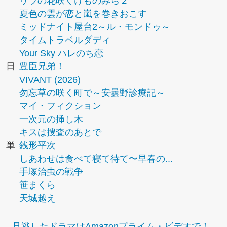
リラの花咲くけものみち２
夏色の雲が恋と嵐を巻きおこす
ミッドナイト屋台2～ル・モンドゥ～
タイムトラベルダディ
Your Sky ハレのち恋
日
豊臣兄弟！
VIVANT (2026)
勿忘草の咲く町で～安曇野診療記～
マイ・フィクション
一次元の挿し木
キスは捜査のあとで
単
銭形平次
しあわせは食べて寝て待て〜早春の...
手塚治虫の戦争
笹まくら
天城越え
見逃したドラマはAmazonプライム・ビデオで！