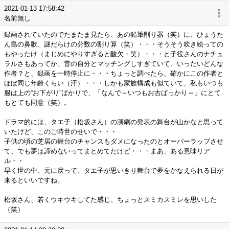
2021-01-13 17:58:42
名前無し
録画されていたのでたまたま見たら、あの鉛筆削り器（笑）に、ひょうた
ん島の鼻歌、謎だらけの分数の割り算（笑）・・・そうそう吹き絵っての
もやったけ（まじめにやりすぎると酸欠・笑）・・・と子役さんのナチュ
ラルさもあってか、昔の自分とマッチングしすぎていて、いったいどんな
作者？と、録画を一時停止に・・・ちょっと調べたら、確かにこの作者と
ほぼ同じ年齢くらい（汗）・・・しかも家族構成も似ていて、私もいつも
服は上の“お下がり”ばかりで、「なんで～いつもお古ばっかり～」にとて
もとても同意（笑）。
ドラマ的には、タエ子（松坂さん）の演劇の発表の舞台が山かなと思って
いたけど、このご時世のせいで・・・
子供の頃の芝居の舞台のチャンスもダメになったのとオーバーラップさせ
て、でも夢は諦めないってまとめてたけど・・・まあ、ある意味リア
ル・・
早く世の中、元に戻って、タエ子が思いきり舞台で夢をかなえられる日が
来るといいですね。
松坂さん、若くウキウキしてた感じ、ちょっとスミカスミレを思いした
（笑）