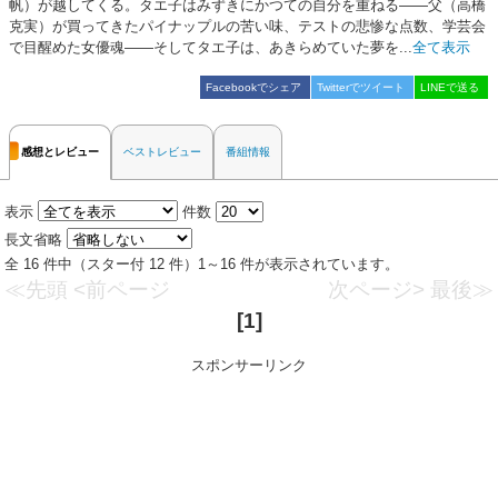
帆）が越してくる。タエ子はみずきにかつての自分を重ねる――父（高橋
克実）が買ってきたパイナップルの苦い味、テストの悲惨な点数、学芸会
で目醒めた女優魂――そしてタエ子は、あきらめていた夢を...
全て表示
Facebookでシェア
Twitterでツイート
LINEで送る
感想とレビュー
ベストレビュー
番組情報
表示
件数
長文省略
全 16 件中（スター付 12 件）1～16 件が表示されています。
≪先頭
<前ページ
次ページ>
最後≫
[1]
スポンサーリンク