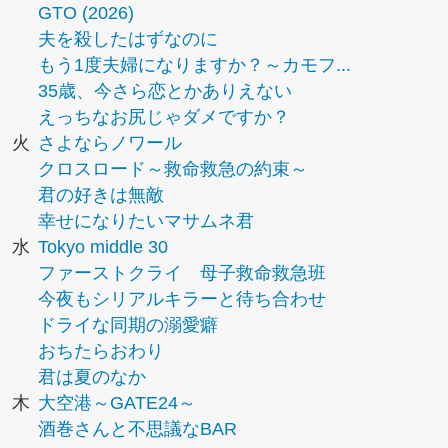
GTO (2026)
夫を殺したはずなのに
もう1度夫婦になりますか？～カモフ...
35歳、今さら恋とかありえない
えっちなお尻じゃダメですか？
火
さよならノワール
クロスロード～救命救急の約束～
君の好きは無敵
幸せになりたいマサムネ君
水
Tokyo middle 30
ファーストクライ 母子救命救急班
今夜もシリアルキラーと待ち合わせ
ドライな同期の溺愛癖
おちたらおわり
君は夏のなか
木
大空港～GATE24～
酒巻さんと不思議なBAR