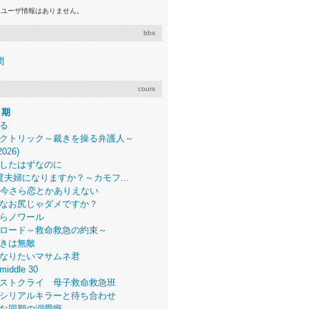
るユーザ情報はありません。
bbs
間
cours
月期
る
クトリック～裁きを操る弁護人～
2026)
したはずなのに
度夫婦になりますか？～カモフ...
、今さら恋とかありえない
なお尻じゃダメですか？
らノワール
ロード～救命救急の約束～
きは無敵
なりたいマサムネ君
middle 30
ストクライ 母子救命救急班
シリアルキラーと待ち合わせ
な同期の溺愛癖