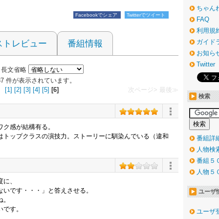
ちゃん
Facebookでシェア
Twitterでツイート
FAQ
利用規
ガイド
ストレビュー
番組情報
お知ら
Twitter
長文省略
～287 件が表示されています。
[1]
[2]
[3]
[4]
[5]
[6]
次ページ>
最後≫
検索
ワク感が結構有る。
はトップクラスの演技力。ストーリーに馴染んでいる（違和
番組詳
人物検
番組５
人物５
度に、
ないです・・・」と答えさせる。
ユーザ
ね。
いです。
ユーザ