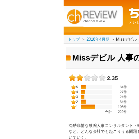
channel review
テレ
トップ
＞
2018年4月期
＞
Missデビ
Missデビル 人
2.35
5
34件
4
27件
3
24件
2
34件
1
103件
合計
222
件
冷酷非情な凄腕人事コンサルタント・
など、どんな会社でも起こりうる問題
いていく。