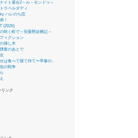
ナイト屋台2～ル・モンドゥ～
トラベルダディ
 Sky ハレのち恋
弟！
T (2026)
の咲く町で～安曇野診療記～
フィクション
の挿し木
捜査のあとで
次
せは食べて寝て待て〜早春の...
虫の戦争
ら
え
ーリンク