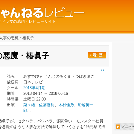
ビドラマの感想・レビューサイト
ル 人事の悪魔・椿眞子
事の悪魔・椿眞子
↓↓
読み
みすでびる じんじのあくま・つばきまこ
放送局
日本テレビ
クール
2018年4月期
期間
2018-04-14 ～ 2018-06-16
時間帯
土曜日 22:00
出演
菜々緒
、
佐藤勝利
、
木村佳乃
、
船越英一
郎
...
椿眞子が、セクハラ、パワハラ、派閥争い、モンスター社員
を悪魔のような大胆な方法で解決していくさまを1話完結で描
メニュ