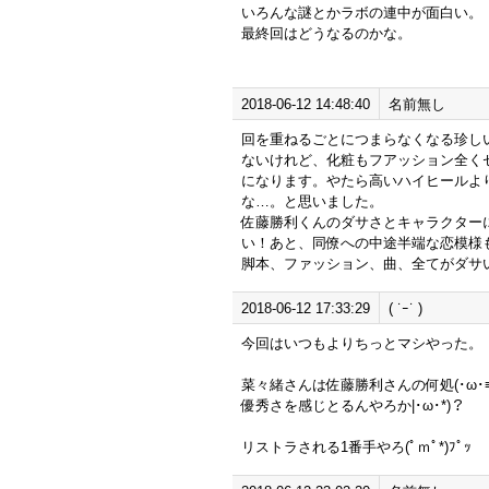
いろんな謎とかラボの連中が面白い。
最終回はどうなるのかな。
2018-06-12 14:48:40
名前無し
回を重ねるごとにつまらなくなる珍し
ないけれど、化粧もフアッション全く
になります。やたら高いハイヒールよ
な…。と思いました。
佐藤勝利くんのダサさとキャラクターにイ
い！あと、同僚への中途半端な恋模様
脚本、ファッション、曲、全てがダサ
2018-06-12 17:33:29
( ˙ｰ˙ )
今回はいつもよりちっとマシやった。
菜々緒さんは佐藤勝利さんの何処(･ω･≡
優秀さを感じとるんやろか|･ω･*)？
リストラされる1番手やろ(ﾟｍﾟ*)ﾌﾟｯ