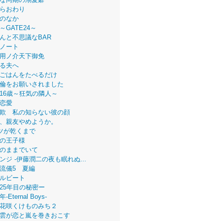
らおわり
のなか
～GATE24～
んと不思議なBAR
ノート
用ノ介天下御免
る夫へ
ごはんをたべるだけ
倫をお願いされました
16歳～狂気の隣人～
恋愛
欺 私の知らない彼の顔
、親友やめようか。
ツが乾くまで
の王子様
のままでいて
ンジ -伊藤潤二の夜も眠れぬ...
流儀5 夏編
ルビート
25年目の秘密ー
Eternal Boys-
花咲くけものみち２
雲が恋と嵐を巻きおこす