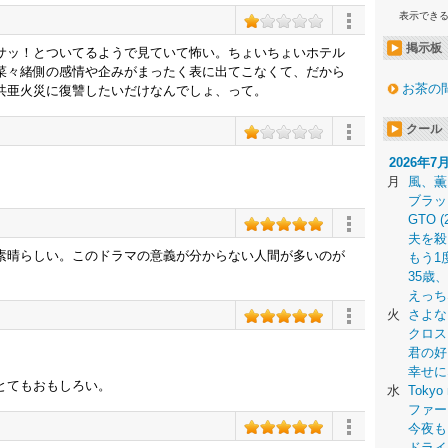
表示でき
掲示板
サッ！とついてるようで見ていて怖い。ちょいちょいホテル
菜々緒側の感情や企みがまったく表に出てこなくて、だから
お茶の
共亜火災に復讐したいだけなんでしょ、って。
クール
2026年7
月
風、薫
ブラッ
GTO (
夫を殺
素晴らしい。このドラマの意義が分からない人間が多いのが
もう1
35歳
えっち
火
さよな
クロス
」
君の好
幸せに
とてもおもしろい。
水
Tokyo 
ファー
今夜も
ドライ