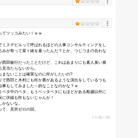
ってツッコみたい！ｗｗ
でミスデビルって呼ばれるほどの人事コンサルティングをし
ろみが有って菜々緒を雇ったんだ？とか、つじつまの合わな
が西田敏行だったことだけど、これはあまりにも素人臭い展
ろ見当たらないから。
らまないことは確実なのに何がしたいの?
りで西田と木村にも何か裏があるような演出をしているつも
似事もしてみました～的なことなのかな？ｗ
うベタ中のベタ、もうベッタベタにもほどがある船越以外に
況に伏線も何もないじゃんか！
しかないな。
って、見所ゼロの回。
いいね！(1)