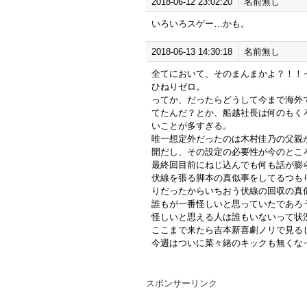
2018-06-12 23:02:20
名前無し
いろいろスゲー…かも。
2018-06-13 14:30:18
名前無し
全てにおいて、そのまんまかよ？！！
ひねりゼロ。
ってか、だったらどうして今まで海外
てたんだ？とか、船越社長は何のもく
いことが多すぎる。
唯一想定外だったのは木村佳乃の父親
開だし、その設定の必要性が今のとこ
最終回目前にねじ込んでも何も話が膨
伏線を張る脚本の真似事をしてるつも
りだったからいちおう伏線の回収の真
誰もが一番怪しいと思っていたであろ
怪しいと思える人は誰もいないって状
ここまで来たら吉本新喜劇ノリで見る
今週はついに菜々緒のキックも無くな
スポンサーリンク