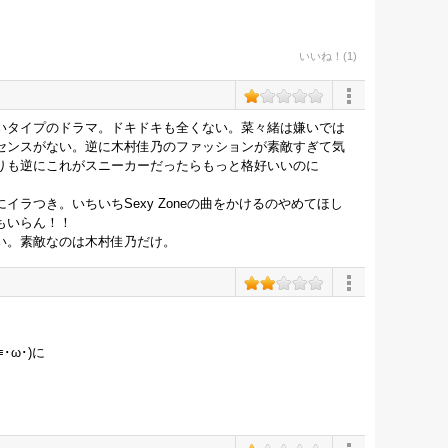
いいね！(1)
いタイプのドラマ。ドキドキも全くない。菜々緒は嫌いでは
センスがない。逆に木村佳乃のファッションが素敵すぎて気
りも逆にこれがスニーカーだったらもっと格好いいのに
ラつき。いちいちSexy Zoneの曲をかけるのやめてほし
もいらん！！
い。素敵なのは木村佳乃だけ。
･ω･)に