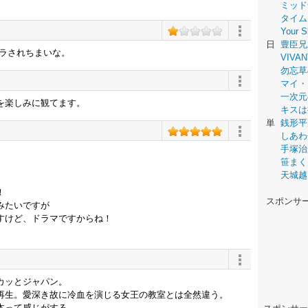
ミッド
タイム
Your
日
豊臣兄
トラされちまいな。
VIVAN
勿忘草
マイ・
一次元
を楽しみに観てます。
キスは
単
銭形平
しあわ
手塚治
笹まく
天城越
！
スポンサ
みたいですが
すけど、ドラマですからね！
カッとジャパン。
再生。愛深き故に冷血を演じる女王の教室とは全然違う。
本って感じがする。