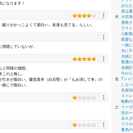
気になります！
おちた
君は夏
木
大空港
酒巻さ
、蹴りがかっこよくて面白い。友達も見てる」らしい。
ラスト
心配無
親愛な
一緒に
に視聴していないが。
夫に不
夫婦と
普通の
未婚詐
09さんと同様の感想。
今から
快この上無し。
金
Tシャ
け引きが面白い。藤堂真冬（白石聖）が『もみ消して冬』の
しもべ
い感じで面白い。
名探偵
ストレ
晩酌の
土
リーガ
告白ー
永久少年-
リラの
夏色の