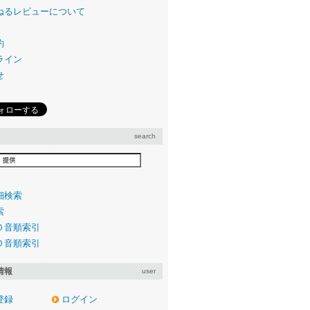
ねるレビューについて
約
ライン
せ
search
細検索
索
０音順索引
０音順索引
情報
user
登録
ログイン