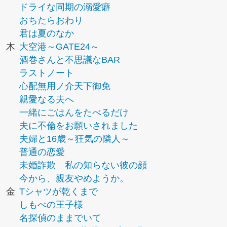
ドライな同期の溺愛癖
おちたらおわり
君は夏のなか
木
大空港～GATE24～
酒巻さんと不思議なBAR
ラストノート
心配無用ノ介天下御免
親愛なる夫へ
一緒にごはんをたべるだけ
夫に不倫をお願いされました
夫婦と16歳～狂気の隣人～
普通の恋愛
未婚詐欺 私の知らない彼の顔
今から、親友やめようか。
金
Tシャツが乾くまで
しもべの王子様
名探偵のままでいて