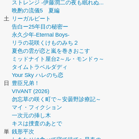
ストレンジ -伊藤潤二の夜も眠れぬ...
晩酌の流儀5 夏編
土
リーガルビート
告白ー25年目の秘密ー
永久少年-Eternal Boys-
リラの花咲くけものみち２
夏色の雲が恋と嵐を巻きおこす
ミッドナイト屋台2～ル・モンドゥ～
タイムトラベルダディ
Your Sky ハレのち恋
日
豊臣兄弟！
VIVANT (2026)
勿忘草の咲く町で～安曇野診療記～
マイ・フィクション
一次元の挿し木
キスは捜査のあとで
単
銭形平次