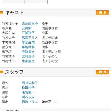
キャスト
竹村凜々子
吉高由里子
検事
相原勉
安田顕
検察事務官
大塚仁志
三浦翔平
検事
竹村温子
広瀬アリス
凜々子の妹
木村秀樹
平埜生成
検察事務官
徳永太一
塚地武雅
検事
梅宮譲
寺脇康文
凜々子の上司
竹村芳子
宮崎美子
凜々子の母
竹村浩市
生瀬勝久
凜々子の父
スタッフ
原作
阿川佐和子
脚本
松田裕子
演出
南雲聖一
演出
明石広人
演出
岩崎マリエ
﨑が正しい