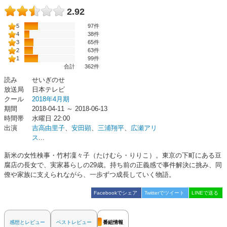
2.92
5
97件
4
38件
3
65件
2
63件
1
99件
合計
362
件
読み
せいぎのせ
放送局
日本テレビ
クール
2018年4月期
期間
2018-04-11 ～ 2018-06-13
時間帯
水曜日 22:00
出演
吉高由里子
、
安田顕
、
三浦翔平
、
広瀬アリ
ス
...
新米の女性検事・竹村凜々子（たけむら・りりこ）。東京の下町にある豆
腐店の長女で、実家暮らしの29歳。持ち前の正義感で事件解決に挑み、同
僚や家族に支えられながら、一歩ずつ成長していく物語。
Facebookでシェア
Twitterでツイート
LINEで送る
感想とレビュー
ベストレビュー
番組情報