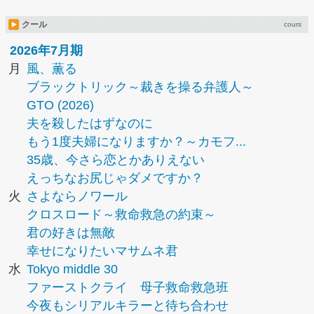
クール
cours
2026年7月期
月
風、薫る
ブラックトリック～裁きを操る弁護人～
GTO (2026)
夫を殺したはずなのに
もう1度夫婦になりますか？～カモフ...
35歳、今さら恋とかありえない
えっちなお尻じゃダメですか？
火
さよならノワール
クロスロード～救命救急の約束～
君の好きは無敵
幸せになりたいマサムネ君
水
Tokyo middle 30
ファーストクライ 母子救命救急班
今夜もシリアルキラーと待ち合わせ