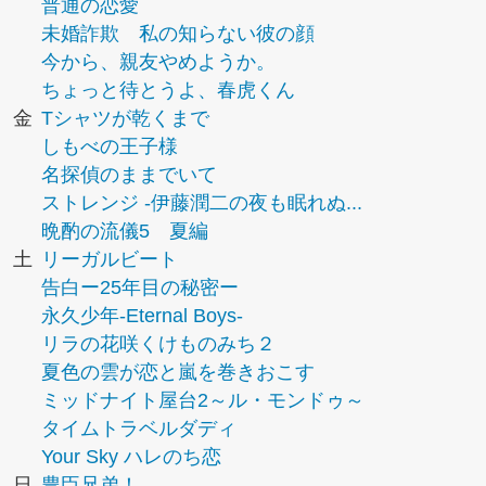
普通の恋愛
未婚詐欺 私の知らない彼の顔
今から、親友やめようか。
ちょっと待とうよ、春虎くん
金
Tシャツが乾くまで
しもべの王子様
名探偵のままでいて
ストレンジ -伊藤潤二の夜も眠れぬ...
晩酌の流儀5 夏編
土
リーガルビート
告白ー25年目の秘密ー
永久少年-Eternal Boys-
リラの花咲くけものみち２
夏色の雲が恋と嵐を巻きおこす
ミッドナイト屋台2～ル・モンドゥ～
タイムトラベルダディ
Your Sky ハレのち恋
日
豊臣兄弟！