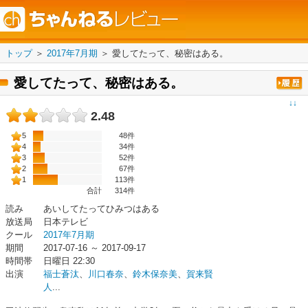
トップ
＞
2017年7月期
＞
愛してたって、秘密はある。
愛してたって、秘密はある。
↓↓
2.48
5
48件
4
34件
3
52件
2
67件
1
113件
合計
314
件
読み
あいしてたってひみつはある
放送局
日本テレビ
クール
2017年7月期
期間
2017-07-16 ～ 2017-09-17
時間帯
日曜日 22:30
出演
福士蒼汰
、
川口春奈
、
鈴木保奈美
、
賀来賢
人
...