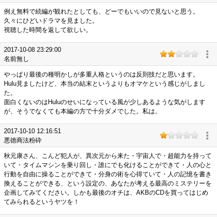
例え無料で続編が観れたとしても、どーでもいいので見ないと思う。
久々にひどいドラマを見ました。
視聴した時間を返して欲しい。
2017-10-08 23:29:00
名前無し
やっぱり最後の種明かしが多重人格というのは反則技だと思います。
Hulu見ましたけど、本当の結末というよりもオマケという感じがしまし
た。
面白くないのはHuluのせいになっている風が少しあるような気がします
が、そうでなくても本編の方で十分ダメでした。私は。
2017-10-10 12:16:51
悪徳商法粉砕
秋元康さん、こんど犯人が、異次元から来た・宇宙人で・超能力を持って
いて・タイムマシンを乗り回し・誰にでも化けることができて・人の心と
行動を自由に操ることができて・分身の術を心得ていて・人の記憶を書き
換えることができる、という設定の、あなたが考える最高のミステリーを
企画してみてください。しかも最後のオチは、AKBのCDを買ってはじめ
てみられるというヤツを！