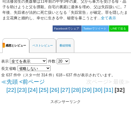
司法修習生の奥森黎は11年前の中学3年の夏、父から暴力を受ける母・晶
子を助けようと父を撲殺。自宅の裏庭に遺体を埋め、父は失踪扱いに。7
年後、失踪者が法的に死亡扱いとなる「失踪宣告」が確定。罪を隠したま
ま立花爽と婚約し、幸せに生きる中、秘密を暴こうとす...
全て表示
Facebookでシェア
Twitterでツイート
LINEで送る
感想とレビュー
ベストレビュー
番組情報
表示
件数
長文省略
全 637 件中（スター付 314 件）618～637 件が表示されています。
≪先頭
<前ページ
次ページ>
最後≫
[22]
[23]
[24]
[25]
[26]
[27]
[28]
[29]
[30]
[31]
[32]
スポンサーリンク