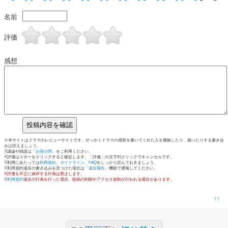
名前
評価
感想
※本サイトはドラマのレビューサイトです。せっかくドラマの感想を書いてくれた人を揶揄したり、煽ったりする書き込
みは控えましょう。
※議論や雑談は「
お茶の間
」をご利用ください。
※評価はスターをクリックすると確定します。「評価」の文字列クリックでキャンセルです。
※利用にあたっては
利用規約
、
ガイドライン
、
FAQ
をしっかり読んでおきましょう。
※利用規約違反の書き込みを見つけた場合は「
違反報告
」機能で通報してください。
※評価を不正に操作する行為は禁止します。
※
利用規約
違反の行為を行った場合、投稿の削除やアクセス規制が行われる場合があります。
↑↑