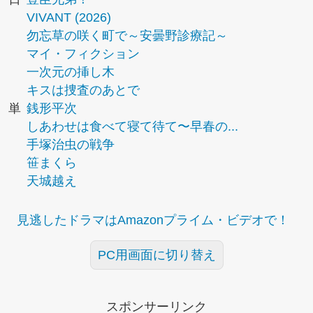
VIVANT (2026)
勿忘草の咲く町で～安曇野診療記～
マイ・フィクション
一次元の挿し木
キスは捜査のあとで
単
銭形平次
しあわせは食べて寝て待て〜早春の...
手塚治虫の戦争
笹まくら
天城越え
見逃したドラマはAmazonプライム・ビデオで！
PC用画面に切り替え
スポンサーリンク