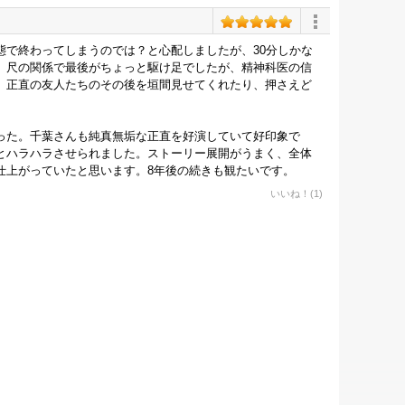
態で終わってしまうのでは？と心配しましたが、30分しかな
。尺の関係で最後がちょっと駆け足でしたが、精神科医の信
、正直の友人たちのその後を垣間見せてくれたり、押さえど
った。千葉さんも純真無垢な正直を好演していて好印象で
とハラハラさせられました。ストーリー展開がうまく、全体
仕上がっていたと思います。8年後の続きも観たいです。
いいね！(1)