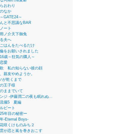
らおわり
のなか
～GATE24～
んと不思議なBAR
ノート
用ノ介天下御免
る夫へ
ごはんをたべるだけ
倫をお願いされました
16歳～狂気の隣人～
恋愛
欺 私の知らない彼の顔
、親友やめようか。
ツが乾くまで
の王子様
のままでいて
ンジ -伊藤潤二の夜も眠れぬ...
流儀5 夏編
ルビート
25年目の秘密ー
Eternal Boys-
花咲くけものみち２
雲が恋と嵐を巻きおこす