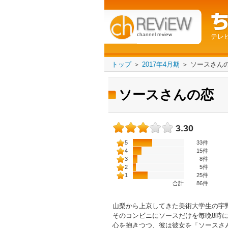
channel review
テレ
トップ
＞
2017年4月期
＞
ソースさん
ソースさんの恋
3.30
5
33件
4
15件
3
8件
2
5件
1
25件
合計
86
件
山梨から上京してきた美術大学生の宇
そのコンビニにソースだけを毎晩8時
心を抱きつつ、彼は彼女を「ソースさん