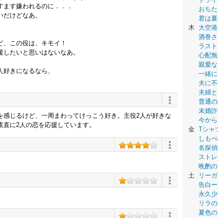
すます嫌われるのに．．．
おちた
いだけどなあ。
君は夏
木
大空港
酒巻さ
ど、この役は、キモイ！
ラスト
援したいと思いはないなあ。
心配無
親愛な
人好きになるなら、
一緒に
夫に不
夫婦と
普通の
未婚詐
を感じるけど、一周まわってけっこう好き。主役2人が好きな
今から
素直に2人の恋を応援しています。
金
Tシャ
しもべ
名探偵
ストレ
晩酌の
土
リーガ
告白ー
永久少年-
リラの
夏色の