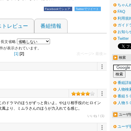
ちゃん
Facebookでシェア
Twitterでツイート
FAQ
利用規
ガイド
ストレビュー
番組情報
お知ら
Twitter
長文省略
00 件が表示されています。
[1]
[2]
次ページ>
最後≫
検索
番組詳
人物検
番組５
このドラマのほうがずっと良いよ。やはり相手役のヒロイン
人物５
太鳳より、ミムラさんのほうが力入れてる感じ。
ユーザ
いいね！(1)
ユーザ