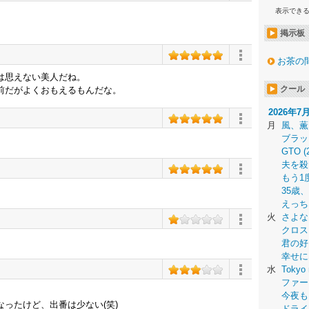
表示でき
掲示板
お茶の
は思えない美人だね。
クール
前だがよくおもえるもんだな。
2026年7
月
風、薫
ブラッ
GTO (
夫を殺
もう1
35歳
えっち
火
さよな
クロス
君の好
幸せに
水
Tokyo 
ファー
今夜も
ったけど、出番は少ない(笑)
ドライ