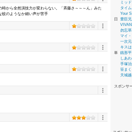
ミッド
タイム
の時から全然演技力が変わらない。「斉藤さ～～～ん」みた
Your
な蚊のようなか細い声が苦手
日
豊臣兄
VIVAN
勿忘草
マイ・
一次元
キスは
単
銭形平
しあわ
手塚治
笹まく
天城越
スポンサ