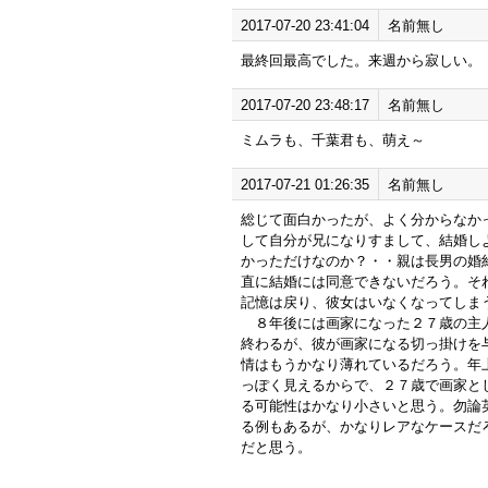
2017-07-20 23:41:04
名前無し
最終回最高でした。来週から寂しい。
2017-07-20 23:48:17
名前無し
ミムラも、千葉君も、萌え～
2017-07-21 01:26:35
名前無し
総じて面白かったが、よく分からなか
して自分が兄になりすまして、結婚し
かっただけなのか？・・親は長男の婚
直に結婚には同意できないだろう。そ
記憶は戻り、彼女はいなくなってし
８年後には画家になった２７歳の主人
終わるが、彼が画家になる切っ掛けを
情はもうかなり薄れているだろう。年
っぽく見えるからで、２７歳で画家と
る可能性はかなり小さいと思う。勿論
る例もあるが、かなりレアなケースだ
だと思う。