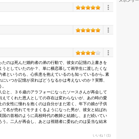
スポンサー
ったのは死んだ婚約者の弟の行動で、彼女の記憶の上書きを
ようとしていたのか？、単に横恋慕して画学生に渡したくな
約者というのも、心疾患を抱えているのも知っているから､素
れにいつか記憶が戻ればどうなるかは考えないのか？実際、
まう。
公と、３６歳のアラフォーになったソースさんが再会して
与えてくれた恩人としての存在は変わらないが、あの時の愛
上の女性に憧れを抱くのは自分がまだ若く、年下の娘が子供
して名が売れてモテまくるようになった男が、彼女と結ばれ
英国の首相のように高校時代の教師と結婚し、まだ続いてい
ろう。二人が再会し、あとは視聴者に委ねたのは妥当な結末
いいね！(1)