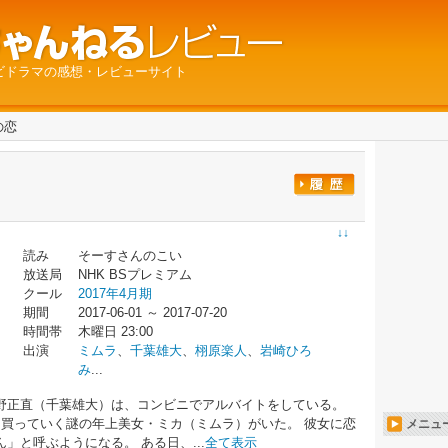
ビドラマの感想・レビューサイト
の恋
↓↓
読み
そーすさんのこい
放送局
NHK BSプレミアム
クール
2017年4月期
期間
2017-06-01 ～ 2017-07-20
時間帯
木曜日 23:00
出演
ミムラ
、
千葉雄大
、
栩原楽人
、
岩崎ひろ
み
...
野正直（千葉雄大）は、コンビニでアルバイトをしている。
に買っていく謎の年上美女・ミカ（ミムラ）がいた。 彼女に恋
メニュ
」と呼ぶようになる。 ある日、...
全て表示