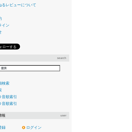
ねるレビューについて
約
ライン
せ
search
細検索
索
０音順索引
０音順索引
情報
user
登録
ログイン