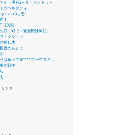
ナイト屋台2～ル・モンドゥ～
トラベルダディ
 Sky ハレのち恋
弟！
T (2026)
の咲く町で～安曇野診療記～
フィクション
の挿し木
捜査のあとで
次
せは食べて寝て待て〜早春の...
虫の戦争
ら
え
ーリンク