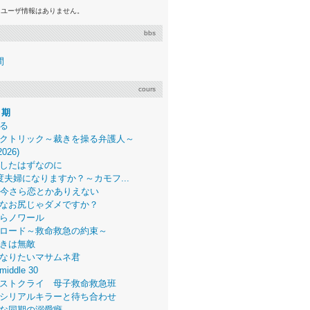
るユーザ情報はありません。
bbs
間
cours
月期
る
クトリック～裁きを操る弁護人～
2026)
したはずなのに
度夫婦になりますか？～カモフ...
、今さら恋とかありえない
なお尻じゃダメですか？
らノワール
ロード～救命救急の約束～
きは無敵
なりたいマサムネ君
middle 30
ストクライ 母子救命救急班
シリアルキラーと待ち合わせ
な同期の溺愛癖