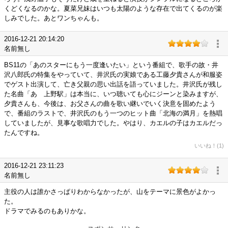
くどくなるのかな。夏菜兄妹はいつも太陽のような存在で出てくるのが楽
しみでした。あとワンちゃんも。
2016-12-21 20:14:20
名前無し
BS11の「あのスターにもう一度逢いたい」という番組で、歌手の故・井
沢八郎氏の特集をやっていて、井沢氏の実娘である工藤夕貴さんが和服姿
でゲスト出演して、亡き父親の思い出話を語っていました。井沢氏が残し
た名曲「あゝ上野駅」は本当に、いつ聴いても心にジーンと染みますが、
夕貴さんも、今後は、お父さんの曲を歌い継いでいく決意を固めたよう
で、番組のラストで、井沢氏のもう一つのヒット曲「北海の満月」を熱唱
していましたが、見事な歌唱力でした。やはり、カエルの子はカエルだっ
たんですね。
いいね！(1)
2016-12-21 23:11:23
名前無し
主役の人は誰かさっぱりわからなかったが、山をテーマに景色がよかっ
た。
ドラマでみるのもありかな。