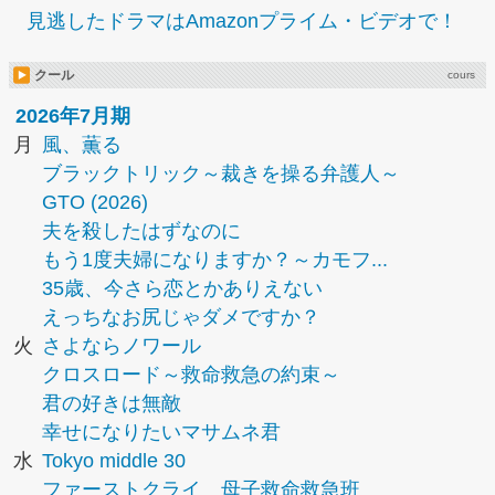
見逃したドラマはAmazonプライム・ビデオで！
クール
cours
2026年7月期
月
風、薫る
ブラックトリック～裁きを操る弁護人～
GTO (2026)
夫を殺したはずなのに
もう1度夫婦になりますか？～カモフ...
35歳、今さら恋とかありえない
えっちなお尻じゃダメですか？
火
さよならノワール
クロスロード～救命救急の約束～
君の好きは無敵
幸せになりたいマサムネ君
水
Tokyo middle 30
ファーストクライ 母子救命救急班