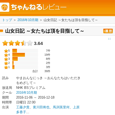
トップ
＞
2016年10月期
＞
山女日記 ～女たちは頂を目指して～
山女日記 ～女たちは頂を目指して～
↓↓
3.64
5
7件
4
19件
3
8件
2
2件
1
3件
合計
39
件
読み
やまおんなにっき ～おんなたちはいただき
をめざして～
放送局
NHK BSプレミアム
クール
2016年10月期
期間
2016-11-06 ～ 2016-12-18
時間帯
日曜日 22:00
出演
工藤夕貴
、
黄川田将也
、
馬渕英里何
、
上原
多香子
...