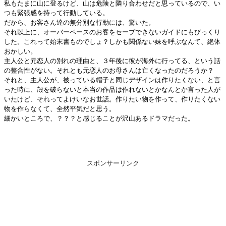
私もたまに山に登るけど、山は危険と隣り合わせだと思っているので、い
つも緊張感を持って行動している。
だから、お客さん達の無分別な行動には、驚いた。
それ以上に、オーバーペースのお客をセーブできないガイドにもびっくり
した。これって始末書ものでしょ？しかも関係ない妹を呼ぶなんて、絶体
おかしい。
主人公と元恋人の別れの理由と、３年後に彼が海外に行ってる、という話
の整合性がない。それとも元恋人のお母さんは亡くなったのだろうか？
それと、主人公が、被っている帽子と同じデザインは作りたくない、と言
った時に、殻を破らないと本当の作品は作れないとかなんとか言った人が
いたけど、それってよけいなお世話。作りたい物を作って、作りたくない
物を作らなくて、全然平気だと思う。
細かいところで、？？？と感じることが沢山あるドラマだった。
スポンサーリンク