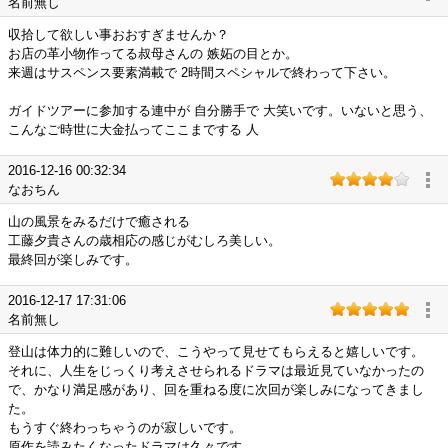
名前無し
収拾して欲しい事おおすぎませんか？
お店の革小物作ってる叔母さんの 嫉妬の目とか。
来週はサスペンス要素満載で 2時間スペシャルで終わって下さい。
ガイドツアーに参加する連中が 自分勝手で 大笑いです。いないと思う、
こんなご時世に大金払ってここまでする 人
2016-12-16 00:32:34
なおちん
山の風景をみるだけで癒される
工藤夕貴さんの歳相応の感じがむしろ美しい。
最終回が楽しみです。
2016-12-17 17:31:06
名前無し
登山は体力的に難しいので、こうやって見せてもらえると嬉しいです。
それに、人生をじっくり考えさせられるドラマは最近見ていなかったの
で、かなり満足感があり、回を重ねる度に次回が楽しみになってきまし
た。
もうすぐ終わっちゃうのが寂しいです。
原作を読みたくなったドラマは久々です。