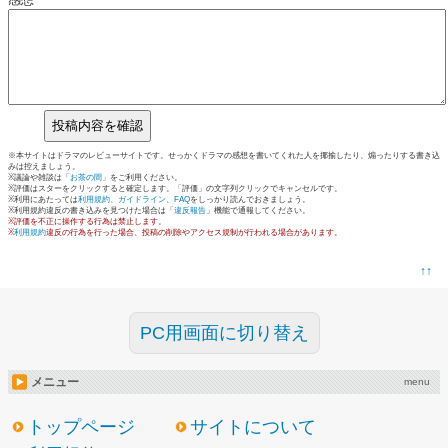
※本サイトはドラマのレビューサイトです。せっかくドラマの感想を書いてくれた人を揶揄したり、煽ったりする書き込
みは控えましょう。
※議論や雑談は「
お茶の間
」をご利用ください。
※評価はスターをクリックすると確定します。「評価」の文字列クリックでキャンセルです。
※利用にあたっては
利用規約
、
ガイドライン
、
FAQ
をしっかり読んでおきましょう。
※利用規約違反の書き込みを見つけた場合は「
違反報告
」機能で通報してください。
※評価を不正に操作する行為は禁止します。
※
利用規約
違反の行為を行った場合、投稿の削除やアクセス規制が行われる場合があります。
↑↑
PC用画面に切り替え
メニュー
menu
トップページ
サイトについて