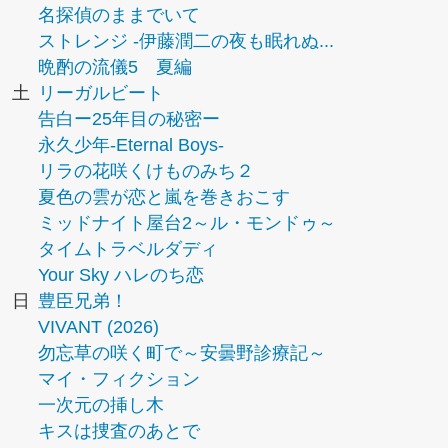
名探偵のままでいて
ストレンジ -伊藤潤二の夜も眠れぬ...
晩酌の流儀5 夏編
土
リーガルビート
告白ー25年目の秘密ー
永久少年-Eternal Boys-
リラの花咲くけものみち２
夏色の雲が恋と嵐を巻きおこす
ミッドナイト屋台2～ル・モンドゥ～
タイムトラベルダディ
Your Sky ハレのち恋
日
豊臣兄弟！
VIVANT (2026)
勿忘草の咲く町で～安曇野診療記～
マイ・フィクション
一次元の挿し木
キスは捜査のあとで