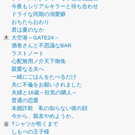
今夜もシリアルキラーと待ち合わせ
ドライな同期の溺愛癖
おちたらおわり
君は夏のなか
木
大空港～GATE24～
酒巻さんと不思議なBAR
ラストノート
心配無用ノ介天下御免
親愛なる夫へ
一緒にごはんをたべるだけ
夫に不倫をお願いされました
夫婦と16歳～狂気の隣人～
普通の恋愛
未婚詐欺 私の知らない彼の顔
今から、親友やめようか。
金
Tシャツが乾くまで
しもべの王子様