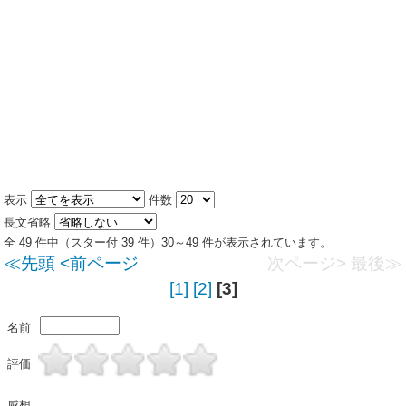
表示
件数
長文省略
全 49 件中（スター付 39 件）30～49 件が表示されています。
≪先頭
<前ページ
次ページ>
最後≫
[1]
[2]
[3]
名前
評価
感想