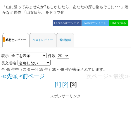
「山に登ってみませんか?もしかしたら、あなたの探し物もそこに･･･」湊
かなえ原作 「山女日記」をドラマ化
Facebookでシェア
Twitterでツイート
LINEで送る
感想とレビュー
ベストレビュー
番組情報
表示
件数
長文省略
全 49 件中（スター付 39 件）30～49 件が表示されています。
≪先頭
<前ページ
次ページ>
最後≫
[1]
[2]
[3]
スポンサーリンク