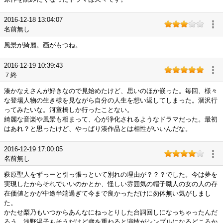
2016-12-18 13:04:07
名前無し
風景が綺麗。画がもつね。
2016-12-19 10:39:43
７終
湊かなえさんが好きなので見始めたけど、思いのほか嵌った。毎回、様々
な登場人物の生き様を見ながら自分の人生を想い返してしまった。涸沢行
ってみたいな。河童橋しか行ったことない。
綺麗な音楽や風景も相まって、心が浄化されるようなドラマだった。最初
はあれ？と思ったけど、やっぱり湊作品とは相性がいいんだな。
2016-12-19 17:00:05
名前無し
萩原聖人をずっーと引っ張っといて別れの理由が？？？でした。今は夢を
実現したからそれでいいのかとか、怪しい雰囲気の帽子職人の女の人の存
在価値とかが中途半端過ぎて今まで良かっただけに勿体無い気がしまし
た。
かたせ梨乃もいつからあんなにねっとりした台詞回しになっちゃったんだ
ろう。浅野温子もそうだけど歳を重ねると演技がシンプルになるどころか