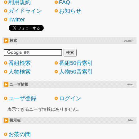
利用規約
FAQ
ガイドライン
お知らせ
Twitter
検索
search
番組検索
番組50音索引
人物検索
人物50音索引
ユーザ情報
user
ユーザ登録
ログイン
表示できるユーザ情報はありません。
掲示板
bbs
お茶の間