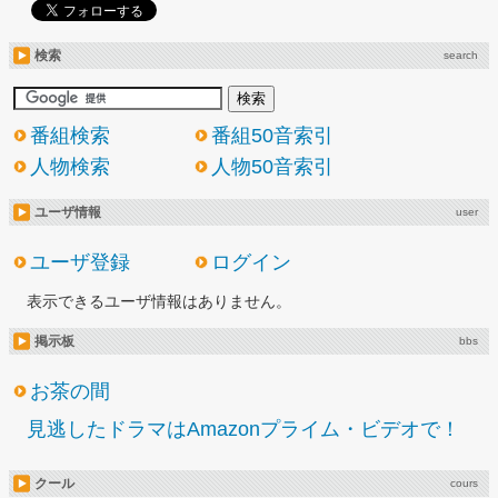
検索
search
番組検索
番組50音索引
人物検索
人物50音索引
ユーザ情報
user
ユーザ登録
ログイン
表示できるユーザ情報はありません。
掲示板
bbs
お茶の間
見逃したドラマはAmazonプライム・ビデオで！
クール
cours