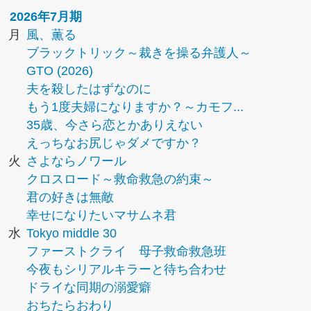
2026年7月期
月
風、薫る
ブラックトリック～裁きを操る弁護人～
GTO (2026)
夫を殺したはずなのに
もう1度夫婦になりますか？～カモフ...
35歳、今さら恋とかありえない
えっちなお尻じゃダメですか？
火
さよならノワール
クロスロード～救命救急の約束～
君の好きは無敵
幸せになりたいマサムネ君
水
Tokyo middle 30
ファーストクライ 母子救命救急班
今夜もシリアルキラーと待ち合わせ
ドライな同期の溺愛癖
おちたらおわり