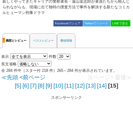
新しくやってきたキャリアの警察署長・遠山金志郎が署員たちから軽んじ
られながらも、現場に出て独特の捜査方法で事件を解決する新たなコミカ
ルヒューマン刑事ドラマ
Facebookでシェア
Twitterでツイート
LINEで送る
感想とレビュー
ベストレビュー
番組情報
表示
件数
長文省略
全 284 件中（スター付 218 件）265～284 件が表示されています。
≪先頭
<前ページ
次ページ>
最後≫
[5]
[6]
[7]
[8]
[9]
[10]
[11]
[12]
[13]
[14]
[15]
スポンサーリンク