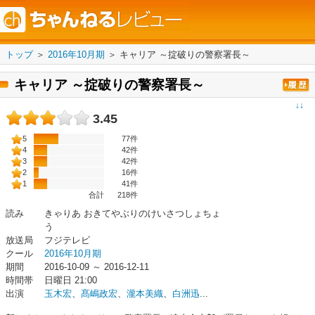
トップ
＞
2016年10月期
＞
キャリア ～掟破りの警察署長～
キャリア ～掟破りの警察署長～
↓↓
3.45
5
77件
4
42件
3
42件
2
16件
1
41件
合計
218
件
読み
きゃりあ おきてやぶりのけいさつしょちょ
う
放送局
フジテレビ
クール
2016年10月期
期間
2016-10-09 ～ 2016-12-11
時間帯
日曜日 21:00
出演
玉木宏
、
髙嶋政宏
、
瀧本美織
、
白洲迅
...