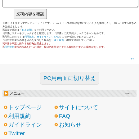
※本サイトはドラマのレビューサイトです。せっかくドラマの感想を書いてくれた人を揶揄したり、煽ったりする書き込
みは控えましょう。
※議論や雑談は「
お茶の間
」をご利用ください。
※評価はスターをクリックすると確定します。「評価」の文字列クリックでキャンセルです。
※利用にあたっては
利用規約
、
ガイドライン
、
FAQ
をしっかり読んでおきましょう。
※利用規約違反の書き込みを見つけた場合は「
違反報告
」機能で通報してください。
※評価を不正に操作する行為は禁止します。
※
利用規約
違反の行為を行った場合、投稿の削除やアクセス規制が行われる場合があります。
↑↑
PC用画面に切り替え
メニュー
menu
トップページ
サイトについて
利用規約
FAQ
ガイドライン
お知らせ
Twitter