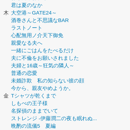
君は夏のなか
木
大空港～GATE24～
酒巻さんと不思議なBAR
ラストノート
心配無用ノ介天下御免
親愛なる夫へ
一緒にごはんをたべるだけ
夫に不倫をお願いされました
夫婦と16歳～狂気の隣人～
普通の恋愛
未婚詐欺 私の知らない彼の顔
今から、親友やめようか。
金
Tシャツが乾くまで
しもべの王子様
名探偵のままでいて
ストレンジ -伊藤潤二の夜も眠れぬ...
晩酌の流儀5 夏編