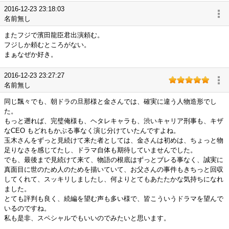
2016-12-23 23:18:03
名前無し
またフジで濱田龍臣君出演頼む。
フジしか頼むところがない。
まぁなぜか好き。
2016-12-23 23:27:27
名前無し
同じ飄々でも、朝ドラの旦那様と金さんでは、確実に違う人物造形でし
た。
もっと遡れば、完璧俺様も、ヘタレキャラも、渋いキャリア刑事も、キザ
なCEO もどれもかぶる事なく演じ分けていたんですよね。
玉木さんをずっと見続けて来た者としては、金さんは初めは、ちょっと物
足りなさを感じてたし、ドラマ自体も期待していませんでした。
でも、最後まで見続けて来て、物語の根底はずっとブレる事なく、誠実に
真面目に世のため人のためを描いていて、お父さんの事件もきちっと回収
してくれて、スッキリしましたし、何よりとてもあたたかな気持ちになれ
ました。
とても評判も良く、続編を望む声も多い様で、皆こういうドラマを望んで
いるのですね。
私も是非、スペシャルでもいいのでみたいと思います。