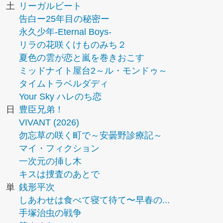
土
リーガルビート
告白ー25年目の秘密ー
永久少年-Eternal Boys-
リラの花咲くけものみち２
夏色の雲が恋と嵐を巻きおこす
ミッドナイト屋台2～ル・モンドゥ～
タイムトラベルダディ
Your Sky ハレのち恋
日
豊臣兄弟！
VIVANT (2026)
勿忘草の咲く町で～安曇野診療記～
マイ・フィクション
一次元の挿し木
キスは捜査のあとで
単
銭形平次
しあわせは食べて寝て待て〜早春の...
手塚治虫の戦争