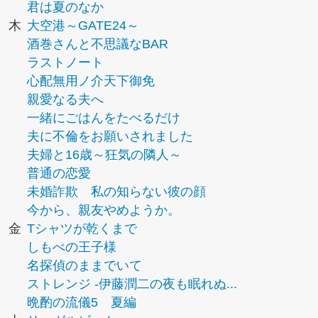
君は夏のなか
木
大空港～GATE24～
酒巻さんと不思議なBAR
ラストノート
心配無用ノ介天下御免
親愛なる夫へ
一緒にごはんをたべるだけ
夫に不倫をお願いされました
夫婦と16歳～狂気の隣人～
普通の恋愛
未婚詐欺 私の知らない彼の顔
今から、親友やめようか。
金
Tシャツが乾くまで
しもべの王子様
名探偵のままでいて
ストレンジ -伊藤潤二の夜も眠れぬ...
晩酌の流儀5 夏編