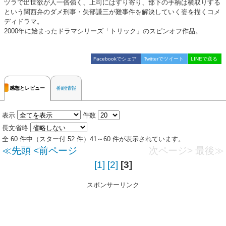
ヅラで出世欲が人一倍強く、上司にはすり寄り、部下の手柄は横取りする
という関西弁のダメ刑事・矢部謙三が難事件を解決していく姿を描くコメ
ディドラマ。
2000年に始まったドラマシリーズ「トリック」のスピンオフ作品。
Facebookでシェア
Twitterでツイート
LINEで送る
感想とレビュー
番組情報
表示
件数
長文省略
全 60 件中（スター付 52 件）41～60 件が表示されています。
≪先頭
<前ページ
次ページ>
最後≫
[1]
[2]
[3]
スポンサーリンク