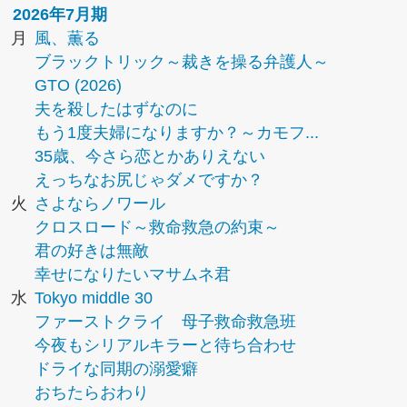
2026年7月期
月
風、薫る
ブラックトリック～裁きを操る弁護人～
GTO (2026)
夫を殺したはずなのに
もう1度夫婦になりますか？～カモフ...
35歳、今さら恋とかありえない
えっちなお尻じゃダメですか？
火
さよならノワール
クロスロード～救命救急の約束～
君の好きは無敵
幸せになりたいマサムネ君
水
Tokyo middle 30
ファーストクライ 母子救命救急班
今夜もシリアルキラーと待ち合わせ
ドライな同期の溺愛癖
おちたらおわり