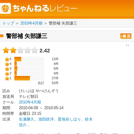
トップ
＞
2010年4月期
＞
警部補 矢部謙三
警部補 矢部謙三
↓↓
2.42
5
12件
4
4件
3
5件
2
4件
1
27件
合計
52
件
読み
けいぶほ やべけんぞう
放送局
テレビ朝日
クール
2010年4月期
期間
2010-04-09 ～ 2010-05-14
時間帯
金曜日 23:15
出演
生瀬勝久
、
池田鉄洋
、
貫地谷しほり
、
鈴木
浩介
...