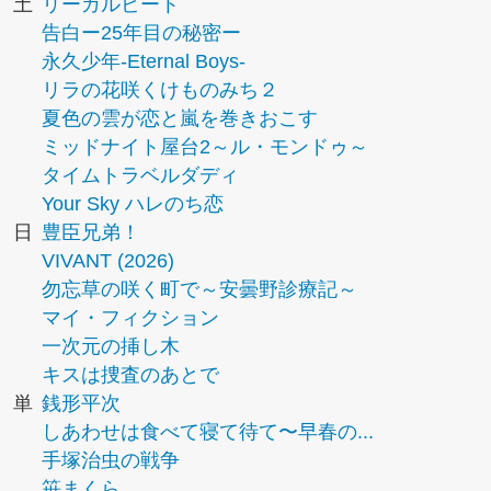
土
リーガルビート
告白ー25年目の秘密ー
永久少年-Eternal Boys-
リラの花咲くけものみち２
夏色の雲が恋と嵐を巻きおこす
ミッドナイト屋台2～ル・モンドゥ～
タイムトラベルダディ
Your Sky ハレのち恋
日
豊臣兄弟！
VIVANT (2026)
勿忘草の咲く町で～安曇野診療記～
マイ・フィクション
一次元の挿し木
キスは捜査のあとで
単
銭形平次
しあわせは食べて寝て待て〜早春の...
手塚治虫の戦争
笹まくら