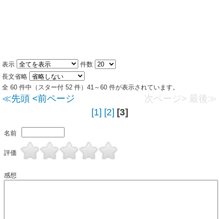
表示
件数
長文省略
全 60 件中（スター付 52 件）41～60 件が表示されています。
≪先頭
<前ページ
次ページ>
最後≫
[1]
[2]
[3]
名前
評価
感想