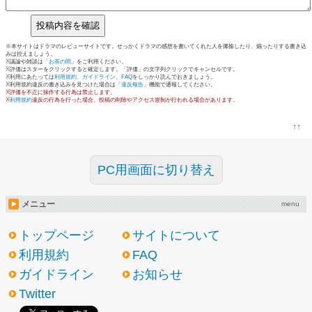
※本サイトはドラマのレビューサイトです。せっかくドラマの感想を書いてくれた人を揶揄したり、煽ったりする書き込
みは控えましょう。
※議論や雑談は「
お茶の間
」をご利用ください。
※評価はスターをクリックすると確定します。「評価」の文字列クリックでキャンセルです。
※利用にあたっては
利用規約
、
ガイドライン
、
FAQ
をしっかり読んでおきましょう。
※利用規約違反の書き込みを見つけた場合は「
違反報告
」機能で通報してください。
※評価を不正に操作する行為は禁止します。
※
利用規約
違反の行為を行った場合、投稿の削除やアクセス規制が行われる場合があります。
↑↑
PC用画面に切り替え
メニュー
menu
トップページ
サイトについて
利用規約
FAQ
ガイドライン
お知らせ
Twitter