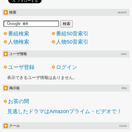
検索
search
番組検索
番組50音索引
人物検索
人物50音索引
ユーザ情報
user
ユーザ登録
ログイン
表示できるユーザ情報はありません。
掲示板
bbs
お茶の間
見逃したドラマはAmazonプライム・ビデオで！
クール
cours