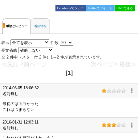
Facebookでシェア
Twitterでツイート
LINEで送る
感想とレビュー
番組情報
表示
件数
長文省略
全 2 件中（スター付 2 件）1～2 件が表示されています。
≪先頭
<前ページ
次ページ>
最後≫
[1]
2014-06-05 18:06:52
名前無し
最初のは面白かった
これはつまらない
2016-01-31 12:03:11
名前無し
これただの日記だよね。うん。