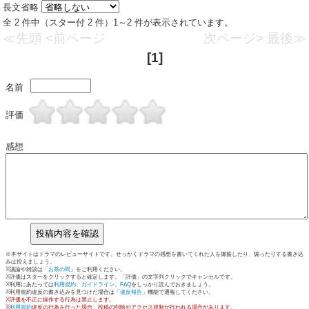
長文省略
全 2 件中（スター付 2 件）1～2 件が表示されています。
≪先頭
<前ページ
次ページ>
最後≫
[1]
名前
評価
感想
※本サイトはドラマのレビューサイトです。せっかくドラマの感想を書いてくれた人を揶揄したり、煽ったりする書き込
みは控えましょう。
※議論や雑談は「
お茶の間
」をご利用ください。
※評価はスターをクリックすると確定します。「評価」の文字列クリックでキャンセルです。
※利用にあたっては
利用規約
、
ガイドライン
、
FAQ
をしっかり読んでおきましょう。
※利用規約違反の書き込みを見つけた場合は「
違反報告
」機能で通報してください。
※評価を不正に操作する行為は禁止します。
※
利用規約
違反の行為を行った場合、投稿の削除やアクセス規制が行われる場合があります。