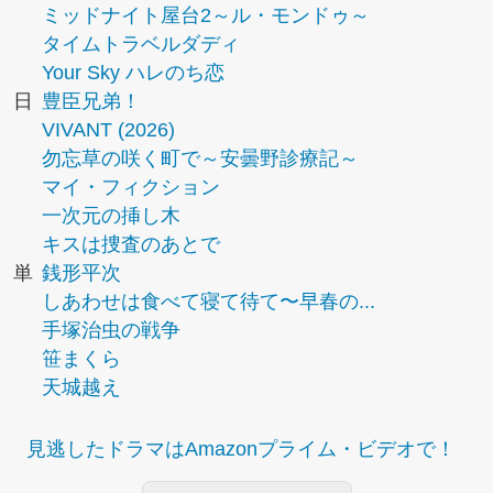
ミッドナイト屋台2～ル・モンドゥ～
タイムトラベルダディ
Your Sky ハレのち恋
日
豊臣兄弟！
VIVANT (2026)
勿忘草の咲く町で～安曇野診療記～
マイ・フィクション
一次元の挿し木
キスは捜査のあとで
単
銭形平次
しあわせは食べて寝て待て〜早春の...
手塚治虫の戦争
笹まくら
天城越え
見逃したドラマはAmazonプライム・ビデオで！