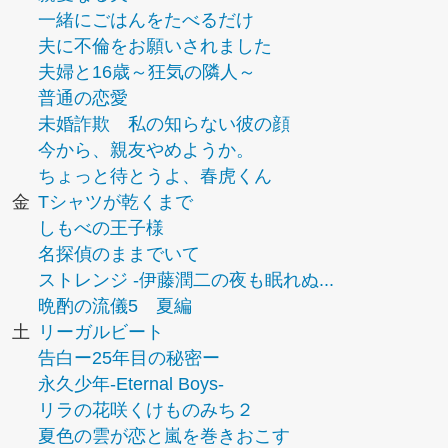
一緒にごはんをたべるだけ
夫に不倫をお願いされました
夫婦と16歳～狂気の隣人～
普通の恋愛
未婚詐欺 私の知らない彼の顔
今から、親友やめようか。
ちょっと待とうよ、春虎くん
金
Tシャツが乾くまで
しもべの王子様
名探偵のままでいて
ストレンジ -伊藤潤二の夜も眠れぬ...
晩酌の流儀5 夏編
土
リーガルビート
告白ー25年目の秘密ー
永久少年-Eternal Boys-
リラの花咲くけものみち２
夏色の雲が恋と嵐を巻きおこす