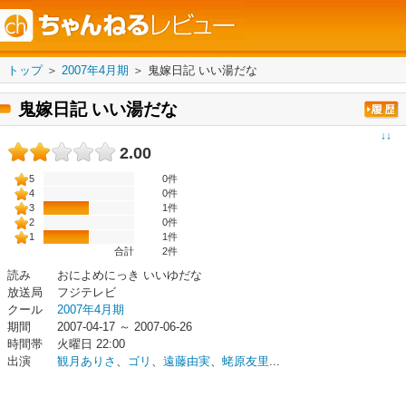
トップ
＞
2007年4月期
＞
鬼嫁日記 いい湯だな
鬼嫁日記 いい湯だな
↓↓
2.00
5
0件
4
0件
3
1件
2
0件
1
1件
合計
2
件
読み
おによめにっき いいゆだな
放送局
フジテレビ
クール
2007年4月期
期間
2007-04-17 ～ 2007-06-26
時間帯
火曜日 22:00
出演
観月ありさ
、
ゴリ
、
遠藤由実
、
蛯原友里
...