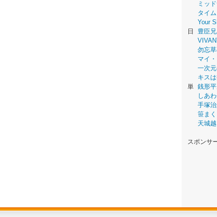
ミッド
タイム
Your
日
豊臣兄
VIVAN
勿忘草
マイ・
一次元
キスは
単
銭形平
しあわ
手塚治
笹まく
天城越
スポンサ