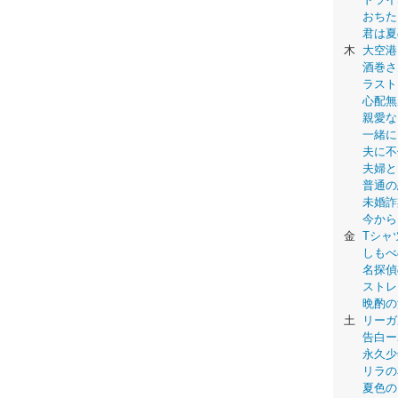
おちた
君は夏
木
大空港
酒巻さ
ラスト
心配無
親愛な
一緒に
夫に不
夫婦と
普通の
未婚詐
今から
金
Tシャ
しもべ
名探偵
ストレ
晩酌の
土
リーガ
告白ー
永久少年-
リラの
夏色の