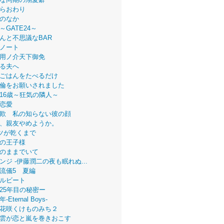
らおわり
のなか
～GATE24～
んと不思議なBAR
ノート
用ノ介天下御免
る夫へ
ごはんをたべるだけ
倫をお願いされました
16歳～狂気の隣人～
恋愛
欺 私の知らない彼の顔
、親友やめようか。
ツが乾くまで
の王子様
のままでいて
ンジ -伊藤潤二の夜も眠れぬ...
流儀5 夏編
ルビート
25年目の秘密ー
Eternal Boys-
花咲くけものみち２
雲が恋と嵐を巻きおこす