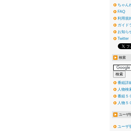
ちゃん
FAQ
利用規
ガイド
お知ら
Twitter
検索
番組詳
人物検
番組５
人物５
ユーザ
ユーザ