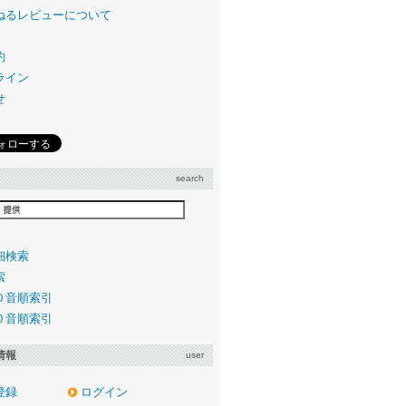
ねるレビューについて
約
ライン
せ
search
細検索
索
０音順索引
０音順索引
情報
user
登録
ログイン