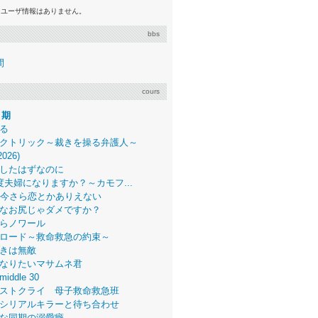
るユーザ情報はありません。
bbs
間
cours
月期
る
クトリック～裁きを操る弁護人～
2026)
したはずなのに
度夫婦になりますか？～カモフ...
、今さら恋とかありえない
なお尻じゃダメですか？
らノワール
ロード～救命救急の約束～
きは無敵
なりたいマサムネ君
middle 30
ストクライ 母子救命救急班
シリアルキラーと待ち合わせ
な同期の溺愛癖