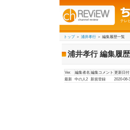
channel review
テレ
トップ
＞
浦井孝行
＞ 編集履歴一覧
浦井孝行 編集履
Ver.
編集者名
編集コメント
更新日付
最新
中の人2
新規登録
2020-08-