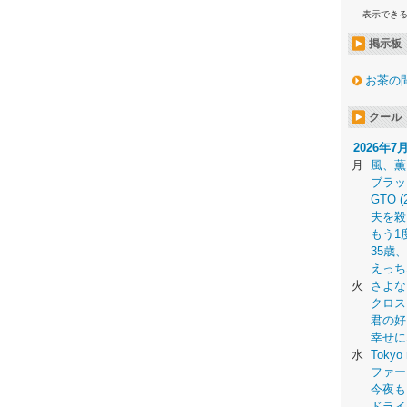
表示でき
掲示板
お茶の
クール
2026年7
月
風、薫
ブラッ
GTO (
夫を殺
もう1
35歳
えっち
火
さよな
クロス
君の好
幸せに
水
Tokyo 
ファー
今夜も
ドライ