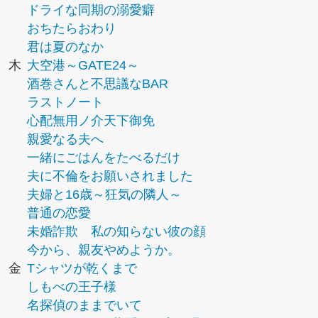
ドライな同期の溺愛癖
おちたらおわり
君は夏のなか
木
大空港～GATE24～
酒巻さんと不思議なBAR
ラストノート
心配無用ノ介天下御免
親愛なる夫へ
一緒にごはんをたべるだけ
夫に不倫をお願いされました
夫婦と16歳～狂気の隣人～
普通の恋愛
未婚詐欺 私の知らない彼の顔
今から、親友やめようか。
金
Tシャツが乾くまで
しもべの王子様
名探偵のままでいて