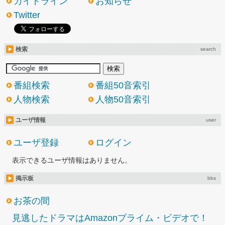
ガイドライン
お知らせ
Twitter
検索
search
番組検索
番組50音索引
人物検索
人物50音索引
ユーザ情報
user
ユーザ登録
ログイン
表示できるユーザ情報はありません。
掲示板
bbs
お茶の間
見逃したドラマはAmazonプライム・ビデオで！