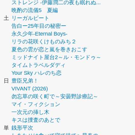
ストレンジ -伊藤潤二の夜も眠れぬ...
晩酌の流儀5 夏編
土
リーガルビート
告白ー25年目の秘密ー
永久少年-Eternal Boys-
リラの花咲くけものみち２
夏色の雲が恋と嵐を巻きおこす
ミッドナイト屋台2～ル・モンドゥ～
タイムトラベルダディ
Your Sky ハレのち恋
日
豊臣兄弟！
VIVANT (2026)
勿忘草の咲く町で～安曇野診療記～
マイ・フィクション
一次元の挿し木
キスは捜査のあとで
単
銭形平次