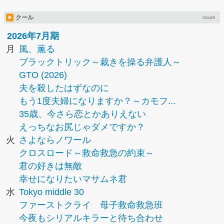
クール
cours
2026年7月期
月
風、薫る
ブラックトリック～裁きを操る弁護人～
GTO (2026)
夫を殺したはずなのに
もう1度夫婦になりますか？～カモフ...
35歳、今さら恋とかありえない
えっちなお尻じゃダメですか？
火
さよならノワール
クロスロード～救命救急の約束～
君の好きは無敵
幸せになりたいマサムネ君
水
Tokyo middle 30
ファーストクライ 母子救命救急班
今夜もシリアルキラーと待ち合わせ