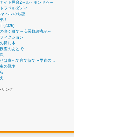
ナイト屋台2～ル・モンドゥ～
トラベルダディ
 Sky ハレのち恋
弟！
T (2026)
の咲く町で～安曇野診療記～
フィクション
の挿し木
捜査のあとで
次
せは食べて寝て待て〜早春の...
虫の戦争
ら
え
ーリンク