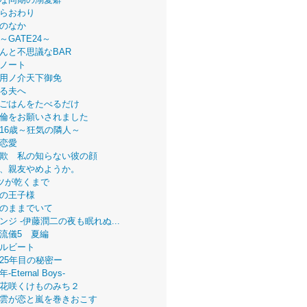
らおわり
のなか
～GATE24～
んと不思議なBAR
ノート
用ノ介天下御免
る夫へ
ごはんをたべるだけ
倫をお願いされました
16歳～狂気の隣人～
恋愛
欺 私の知らない彼の顔
、親友やめようか。
ツが乾くまで
の王子様
のままでいて
ンジ -伊藤潤二の夜も眠れぬ...
流儀5 夏編
ルビート
25年目の秘密ー
Eternal Boys-
花咲くけものみち２
雲が恋と嵐を巻きおこす