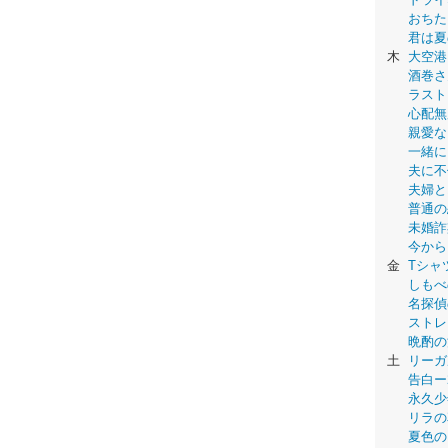
おちた
君は夏
木
大空港
酒巻さ
ラスト
心配無
親愛な
一緒に
夫に不
夫婦と
普通の
未婚詐
今から
金
Tシャ
しもべ
名探偵
ストレ
晩酌の
土
リーガ
告白ー
永久少年-
リラの
夏色の