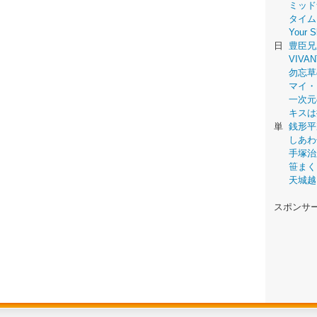
ミッド
タイム
Your
日
豊臣兄
VIVAN
勿忘草
マイ・
一次元
キスは
単
銭形平
しあわ
手塚治
笹まく
天城越
スポンサ