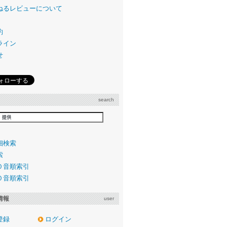
ねるレビューについて
約
ライン
せ
search
細検索
索
０音順索引
０音順索引
情報
user
登録
ログイン