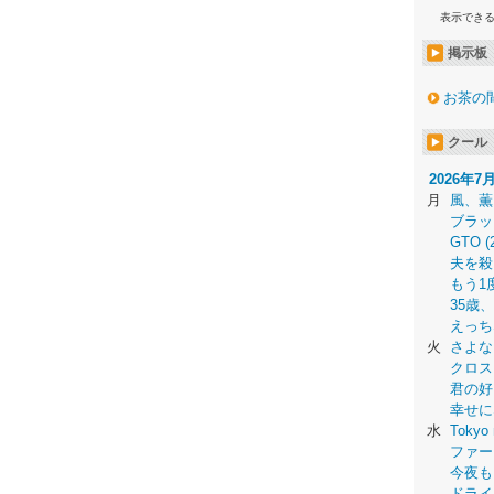
表示でき
掲示板
お茶の
クール
2026年7
月
風、薫
ブラッ
GTO (
夫を殺
もう1
35歳
えっち
火
さよな
クロス
君の好
幸せに
水
Tokyo 
ファー
今夜も
ドライ