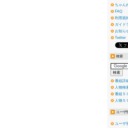
ちゃん
FAQ
利用規
ガイド
お知ら
Twitter
検索
番組詳
人物検
番組５
人物５
ユーザ
ユーザ