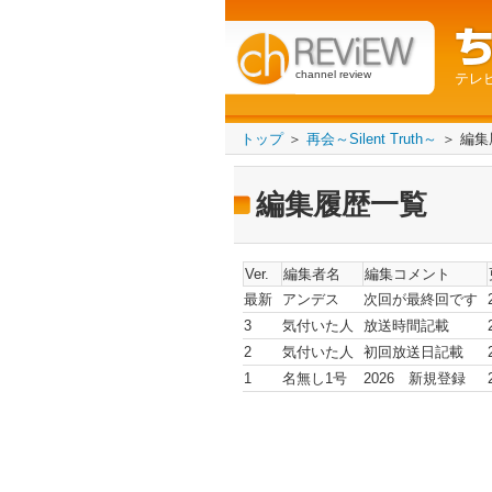
channel review
テレ
トップ
＞
再会～Silent Truth～
＞ 編集
編集履歴一覧
Ver.
編集者名
編集コメント
最新
アンデス
次回が最終回です
3
気付いた人
放送時間記載
2
気付いた人
初回放送日記載
1
名無し1号
2026 新規登録