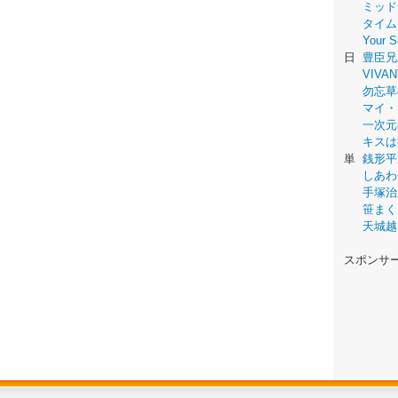
ミッド
タイム
Your
日
豊臣兄
VIVAN
勿忘草
マイ・
一次元
キスは
単
銭形平
しあわ
手塚治
笹まく
天城越
スポンサ