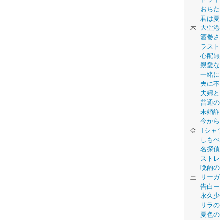
おちた
君は夏
木
大空港
酒巻さ
ラスト
心配無
親愛な
一緒に
夫に不
夫婦と
普通の
未婚詐
今から
金
Tシャ
しもべ
名探偵
ストレ
晩酌の
土
リーガ
告白ー
永久少年-
リラの
夏色の