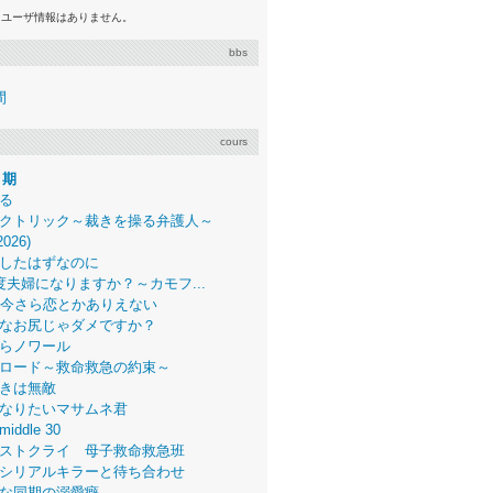
るユーザ情報はありません。
bbs
間
cours
月期
る
クトリック～裁きを操る弁護人～
2026)
したはずなのに
度夫婦になりますか？～カモフ...
、今さら恋とかありえない
なお尻じゃダメですか？
らノワール
ロード～救命救急の約束～
きは無敵
なりたいマサムネ君
middle 30
ストクライ 母子救命救急班
シリアルキラーと待ち合わせ
な同期の溺愛癖