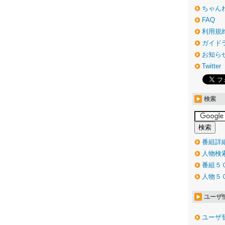
ちゃん
FAQ
利用規
ガイド
お知ら
Twitter
検索
番組詳
人物検
番組５
人物５
ユーザ
ユーザ