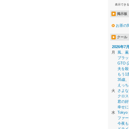
表示でき
掲示板
お茶の
クール
2026年7
月
風、薫
ブラッ
GTO (
夫を殺
もう1
35歳
えっち
火
さよな
クロス
君の好
幸せに
水
Tokyo 
ファー
今夜も
ドライ