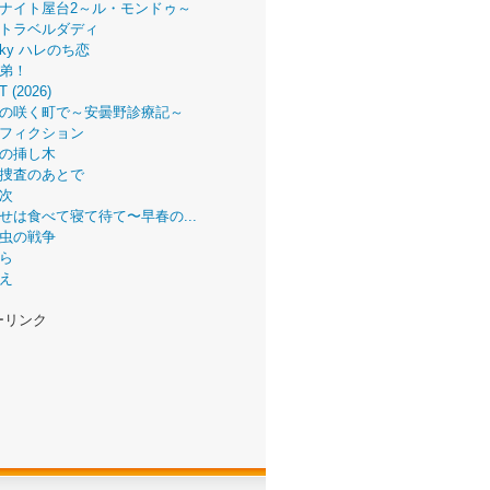
ナイト屋台2～ル・モンドゥ～
トラベルダディ
 Sky ハレのち恋
弟！
T (2026)
の咲く町で～安曇野診療記～
フィクション
の挿し木
捜査のあとで
次
せは食べて寝て待て〜早春の...
虫の戦争
ら
え
ーリンク