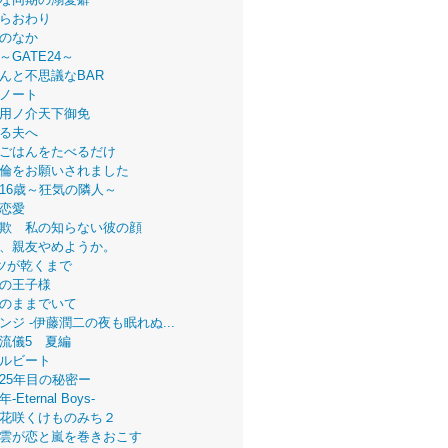
らおわり
のなか
～GATE24～
んと不思議なBAR
ノート
用ノ介天下御免
る夫へ
ごはんをたべるだけ
倫をお願いされました
16歳～狂気の隣人～
恋愛
欺 私の知らない彼の顔
、親友やめようか。
ツが乾くまで
の王子様
のままでいて
ンジ -伊藤潤二の夜も眠れぬ...
流儀5 夏編
ルビート
25年目の秘密ー
Eternal Boys-
花咲くけものみち２
雲が恋と嵐を巻きおこす