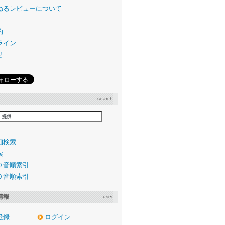
ねるレビューについて
約
ライン
せ
search
細検索
索
０音順索引
０音順索引
情報
user
登録
ログイン