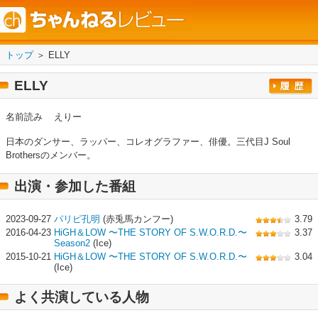
トップ
＞ ELLY
ELLY
名前読み
えりー
日本のダンサー、ラッパー、コレオグラファー、俳優。三代目J Soul
Brothersのメンバー。
出演・参加した番組
2023-09-27
パリピ孔明
(赤兎馬カンフー)
3.79
2016-04-23
HiGH＆LOW 〜THE STORY OF S.W.O.R.D.〜
3.37
Season2
(Ice)
2015-10-21
HiGH＆LOW 〜THE STORY OF S.W.O.R.D.〜
3.04
(Ice)
よく共演している人物