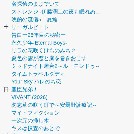
名探偵のままでいて
ストレンジ -伊藤潤二の夜も眠れぬ...
晩酌の流儀5 夏編
土
リーガルビート
告白ー25年目の秘密ー
永久少年-Eternal Boys-
リラの花咲くけものみち２
夏色の雲が恋と嵐を巻きおこす
ミッドナイト屋台2～ル・モンドゥ～
タイムトラベルダディ
Your Sky ハレのち恋
日
豊臣兄弟！
VIVANT (2026)
勿忘草の咲く町で～安曇野診療記～
マイ・フィクション
一次元の挿し木
キスは捜査のあとで