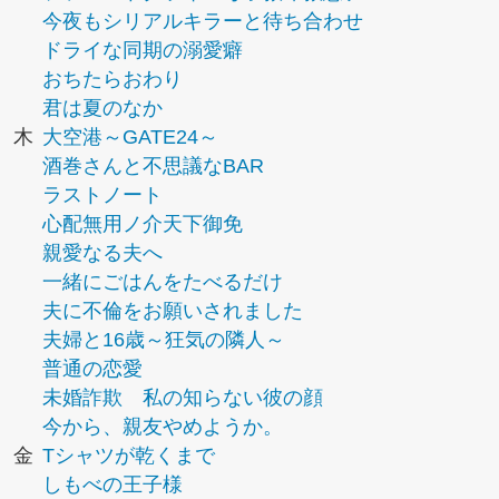
今夜もシリアルキラーと待ち合わせ
ドライな同期の溺愛癖
おちたらおわり
君は夏のなか
木
大空港～GATE24～
酒巻さんと不思議なBAR
ラストノート
心配無用ノ介天下御免
親愛なる夫へ
一緒にごはんをたべるだけ
夫に不倫をお願いされました
夫婦と16歳～狂気の隣人～
普通の恋愛
未婚詐欺 私の知らない彼の顔
今から、親友やめようか。
金
Tシャツが乾くまで
しもべの王子様