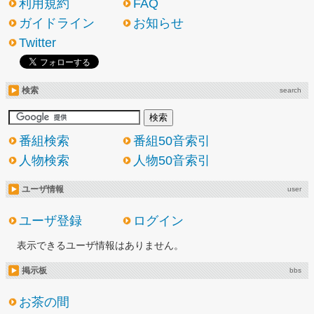
利用規約
FAQ
ガイドライン
お知らせ
Twitter
検索
search
番組検索
番組50音索引
人物検索
人物50音索引
ユーザ情報
user
ユーザ登録
ログイン
表示できるユーザ情報はありません。
掲示板
bbs
お茶の間