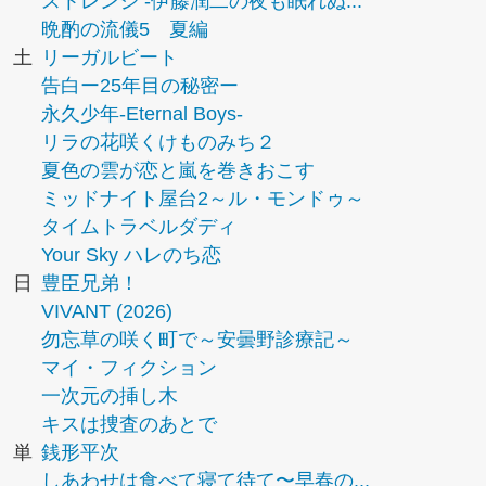
ストレンジ -伊藤潤二の夜も眠れぬ...
晩酌の流儀5 夏編
土
リーガルビート
告白ー25年目の秘密ー
永久少年-Eternal Boys-
リラの花咲くけものみち２
夏色の雲が恋と嵐を巻きおこす
ミッドナイト屋台2～ル・モンドゥ～
タイムトラベルダディ
Your Sky ハレのち恋
日
豊臣兄弟！
VIVANT (2026)
勿忘草の咲く町で～安曇野診療記～
マイ・フィクション
一次元の挿し木
キスは捜査のあとで
単
銭形平次
しあわせは食べて寝て待て〜早春の...