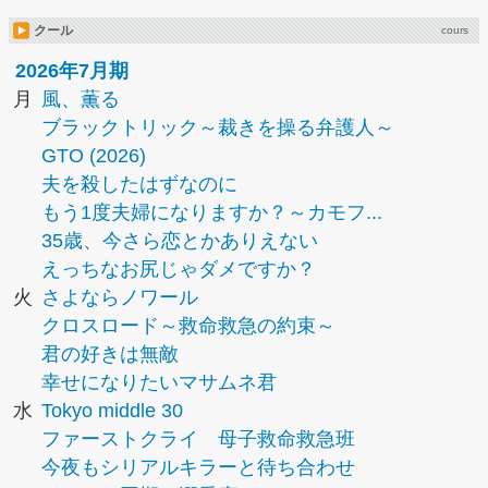
クール
cours
2026年7月期
月
風、薫る
ブラックトリック～裁きを操る弁護人～
GTO (2026)
夫を殺したはずなのに
もう1度夫婦になりますか？～カモフ...
35歳、今さら恋とかありえない
えっちなお尻じゃダメですか？
火
さよならノワール
クロスロード～救命救急の約束～
君の好きは無敵
幸せになりたいマサムネ君
水
Tokyo middle 30
ファーストクライ 母子救命救急班
今夜もシリアルキラーと待ち合わせ