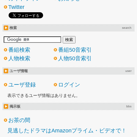
Twitter
検索
search
番組検索
番組50音索引
人物検索
人物50音索引
ユーザ情報
user
ユーザ登録
ログイン
表示できるユーザ情報はありません。
掲示板
bbs
お茶の間
見逃したドラマはAmazonプライム・ビデオで！