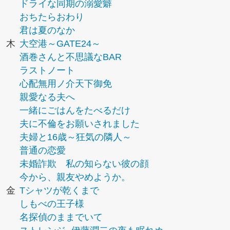
ドライな同期の溺愛癖
おちたらおわり
君は夏のなか
木
大空港～GATE24～
酒巻さんと不思議なBAR
ラストノート
心配無用ノ介天下御免
親愛なる夫へ
一緒にごはんをたべるだけ
夫に不倫をお願いされました
夫婦と16歳～狂気の隣人～
普通の恋愛
未婚詐欺 私の知らない彼の顔
今から、親友やめようか。
金
Tシャツが乾くまで
しもべの王子様
名探偵のままでいて