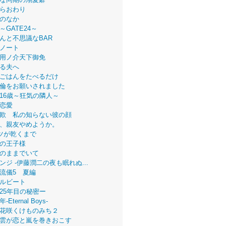
らおわり
のなか
～GATE24～
んと不思議なBAR
ノート
用ノ介天下御免
る夫へ
ごはんをたべるだけ
倫をお願いされました
16歳～狂気の隣人～
恋愛
欺 私の知らない彼の顔
、親友やめようか。
ツが乾くまで
の王子様
のままでいて
ンジ -伊藤潤二の夜も眠れぬ...
流儀5 夏編
ルビート
25年目の秘密ー
Eternal Boys-
花咲くけものみち２
雲が恋と嵐を巻きおこす