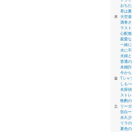
おちた
君は夏
木
大空港
酒巻さ
ラスト
心配無
親愛な
一緒に
夫に不
夫婦と
普通の
未婚詐
今から
金
Tシャ
しもべ
名探偵
ストレ
晩酌の
土
リーガ
告白ー
永久少年-
リラの
夏色の