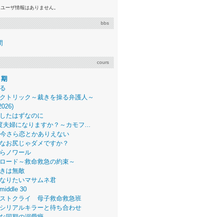
るユーザ情報はありません。
bbs
間
cours
月期
る
クトリック～裁きを操る弁護人～
2026)
したはずなのに
度夫婦になりますか？～カモフ...
、今さら恋とかありえない
なお尻じゃダメですか？
らノワール
ロード～救命救急の約束～
きは無敵
なりたいマサムネ君
middle 30
ストクライ 母子救命救急班
シリアルキラーと待ち合わせ
な同期の溺愛癖