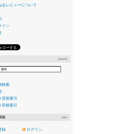
ねるレビューについて
約
ライン
せ
search
細検索
索
０音順索引
０音順索引
情報
user
登録
ログイン