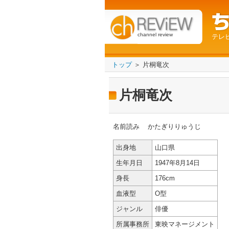
channel review
テレ
トップ
＞ 片桐竜次
片桐竜次
名前読み
かたぎりりゅうじ
出身地
山口県
生年月日
1947年8月14日
身長
176cm
血液型
O型
ジャンル
俳優
所属事務所
東映マネージメント