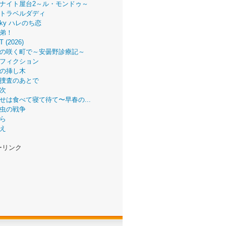
ナイト屋台2～ル・モンドゥ～
トラベルダディ
 Sky ハレのち恋
弟！
T (2026)
の咲く町で～安曇野診療記～
フィクション
の挿し木
捜査のあとで
次
せは食べて寝て待て〜早春の...
虫の戦争
ら
え
ーリンク