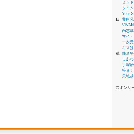
ミッド
タイム
Your
日
豊臣兄
VIVAN
勿忘草
マイ・
一次元
キスは
単
銭形平
しあわ
手塚治
笹まく
天城越
スポンサ