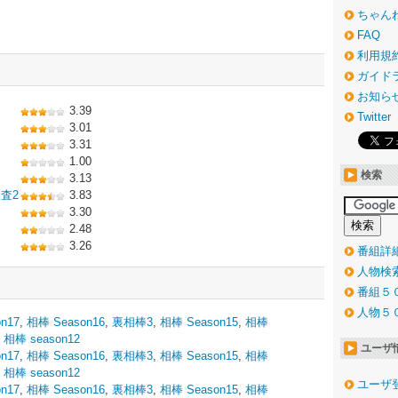
ちゃん
FAQ
利用規
ガイド
お知ら
3.39
Twitter
3.01
3.31
1.00
検索
3.13
査2
3.83
3.30
2.48
3.26
番組詳
人物検
番組５
人物５
n17
,
相棒 Season16
,
裏相棒3
,
相棒 Season15
,
相棒
,
相棒 season12
ユーザ
n17
,
相棒 Season16
,
裏相棒3
,
相棒 Season15
,
相棒
,
相棒 season12
ユーザ
n17
,
相棒 Season16
,
裏相棒3
,
相棒 Season15
,
相棒