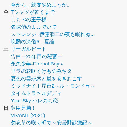
今から、親友やめようか。
金
Tシャツが乾くまで
しもべの王子様
名探偵のままでいて
ストレンジ -伊藤潤二の夜も眠れぬ...
晩酌の流儀5 夏編
土
リーガルビート
告白ー25年目の秘密ー
永久少年-Eternal Boys-
リラの花咲くけものみち２
夏色の雲が恋と嵐を巻きおこす
ミッドナイト屋台2～ル・モンドゥ～
タイムトラベルダディ
Your Sky ハレのち恋
日
豊臣兄弟！
VIVANT (2026)
勿忘草の咲く町で～安曇野診療記～