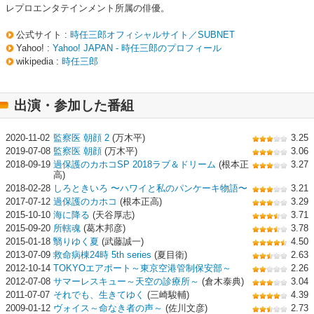
レプロエンタテインメント所属の俳優。
公式サイト :
時任三郎オフィシャルサイト／SUBNET
Yahoo! :
Yahoo! JAPAN - 時任三郎のプロフィール
wikipedia :
時任三郎
出演・参加した番組
2020-11-02
監察医 朝顔 2
(万木平)
3.25
2019-07-08
監察医 朝顔
(万木平)
3.06
2018-09-19
過保護のカホコSP 2018ラブ＆ドリーム
(根本正
3.27
高)
2018-02-28
しろときいろ 〜ハワイと私のパンケーキ物語〜
3.21
2017-07-12
過保護のカホコ
(根本正高)
3.29
2015-10-10
海に降る
(天谷厚志)
3.71
2015-09-20
所轄魂
(葛木邦彦)
3.78
2015-01-18
翳りゆく夏
(武藤誠一)
4.50
2013-07-09
救命病棟24時 5th series
(夏目衛)
2.63
2012-10-14
TOKYOエアポート～東京空港管制保安部～
2.26
2012-07-08
サマーレスキュー～天空の診療所～
(倉木泰典)
3.04
2011-07-07
それでも、生きてゆく
(三崎駿輔)
4.39
2009-01-12
ヴォイス～命なき者の声～
(佐川文彦)
2.73