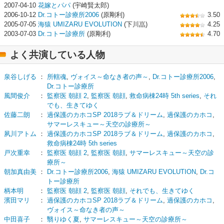
2007-04-10
花嫁とパパ
(宇崎賢太郎)
2006-10-12
Dr.コトー診療所2006
(原剛利)
3.50
2005-07-05
海猿 UMIZARU EVOLUTION
(下川嵓)
4.25
2003-07-03
Dr.コトー診療所
(原剛利)
4.70
よく共演している人物
泉谷しげる
：
所轄魂
,
ヴォイス～命なき者の声～
,
Dr.コトー診療所2006
,
Dr.コトー診療所
風間俊介
：
監察医 朝顔 2
,
監察医 朝顔
,
救命病棟24時 5th series
,
それ
でも、生きてゆく
佐藤二朗
：
過保護のカホコSP 2018ラブ＆ドリーム
,
過保護のカホコ
,
サマーレスキュー～天空の診療所～
夙川アトム
：
過保護のカホコSP 2018ラブ＆ドリーム
,
過保護のカホコ
,
救命病棟24時 5th series
戸次重幸
：
監察医 朝顔 2
,
監察医 朝顔
,
サマーレスキュー～天空の診
療所～
朝加真由美
：
Dr.コトー診療所2006
,
海猿 UMIZARU EVOLUTION
,
Dr.コ
トー診療所
柄本明
：
監察医 朝顔 2
,
監察医 朝顔
,
それでも、生きてゆく
濱田マリ
：
過保護のカホコSP 2018ラブ＆ドリーム
,
過保護のカホコ
,
ヴォイス～命なき者の声～
中田喜子
：
翳りゆく夏
,
サマーレスキュー～天空の診療所～