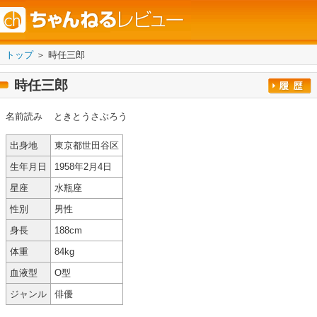
トップ
＞ 時任三郎
時任三郎
名前読み
ときとうさぶろう
出身地
東京都世田谷区
生年月日
1958年2月4日
星座
水瓶座
性別
男性
身長
188cm
体重
84kg
血液型
O型
ジャンル
俳優