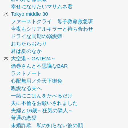
幸せになりたいマサムネ君
水
Tokyo middle 30
ファーストクライ 母子救命救急班
今夜もシリアルキラーと待ち合わせ
ドライな同期の溺愛癖
おちたらおわり
君は夏のなか
木
大空港～GATE24～
酒巻さんと不思議なBAR
ラストノート
心配無用ノ介天下御免
親愛なる夫へ
一緒にごはんをたべるだけ
夫に不倫をお願いされました
夫婦と16歳～狂気の隣人～
普通の恋愛
未婚詐欺 私の知らない彼の顔