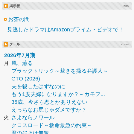
掲示板
bbs
お茶の間
見逃したドラマはAmazonプライム・ビデオで！
クール
cours
2026年7月期
月
風、薫る
ブラックトリック～裁きを操る弁護人～
GTO (2026)
夫を殺したはずなのに
もう1度夫婦になりますか？～カモフ...
35歳、今さら恋とかありえない
えっちなお尻じゃダメですか？
火
さよならノワール
クロスロード～救命救急の約束～
君の好きは無敵