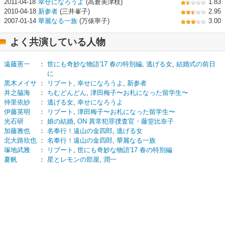
2011-04-18
幸せになろうよ
(高倉美津枝)
1.83
2010-04-18
新参者
(三井峯子)
2.95
2007-01-14
華麗なる一族
(万俵寧子)
3.00
よく共演している人物
遠藤憲一
：
世にも奇妙な物語'17 春の特別編
,
逃げる女
,
結婚式の前日
に
黒木メイサ
：
リブート
,
幸せになろうよ
,
新参者
井之脇海
：
ちむどんどん
,
津田梅子〜お札になった留学生〜
仲里依紗
：
逃げる女
,
幸せになろうよ
伊藤英明
：
リブート
,
津田梅子〜お札になった留学生〜
光石研
：
娘の結婚
,
ON 異常犯罪捜査官・藤堂比奈子
加藤雅也
：
名奉行！遠山の金四郎
,
逃げる女
北大路欣也
：
名奉行！遠山の金四郎
,
華麗なる一族
塚地武雅
：
リブート
,
世にも奇妙な物語'17 春の特別編
夏帆
：
星とレモンの部屋
,
潤一