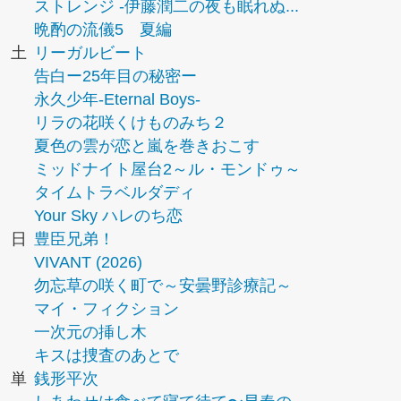
ストレンジ -伊藤潤二の夜も眠れぬ...
晩酌の流儀5 夏編
土
リーガルビート
告白ー25年目の秘密ー
永久少年-Eternal Boys-
リラの花咲くけものみち２
夏色の雲が恋と嵐を巻きおこす
ミッドナイト屋台2～ル・モンドゥ～
タイムトラベルダディ
Your Sky ハレのち恋
日
豊臣兄弟！
VIVANT (2026)
勿忘草の咲く町で～安曇野診療記～
マイ・フィクション
一次元の挿し木
キスは捜査のあとで
単
銭形平次