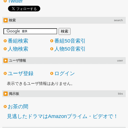
Twitter
検索
search
番組検索
番組50音索引
人物検索
人物50音索引
ユーザ情報
user
ユーザ登録
ログイン
表示できるユーザ情報はありません。
掲示板
bbs
お茶の間
見逃したドラマはAmazonプライム・ビデオで！