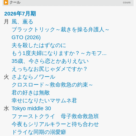
クール
cours
2026年7月期
月
風、薫る
ブラックトリック～裁きを操る弁護人～
GTO (2026)
夫を殺したはずなのに
もう1度夫婦になりますか？～カモフ...
35歳、今さら恋とかありえない
えっちなお尻じゃダメですか？
火
さよならノワール
クロスロード～救命救急の約束～
君の好きは無敵
幸せになりたいマサムネ君
水
Tokyo middle 30
ファーストクライ 母子救命救急班
今夜もシリアルキラーと待ち合わせ
ドライな同期の溺愛癖