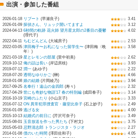
出演・参加した番組
2026-01-18
リブート
(早瀬良子)
3.41
2026-01-09
探偵さん、リュック開いてますよ
3.12
2024-04-13
6秒間の軌跡 花火師 望月星太郎の2番目の憂鬱
4.02
(理代子)
2022-04-11
ちむどんどん
(大城房子)
2.53
2022-03-05
津田梅子〜お札になった留学生〜
(津田梅〈晩
3.58
年〉)
2021-03-19
星とレモンの部屋
(里中初美)
2.62
2019-10-12
俺の話は長い
(岸辺房枝)
3.93
2019-07-12
潤一
(あゆ子)
2.22
2018-07-20
透明なゆりかご
(榊)
4.66
2018-01-08
娘の結婚
(片岡綾乃)
3.94
2017-09-25
名奉行！遠山の金四郎
(寿々)
2.32
2017-04-29
世にも奇妙な物語'17 春の特別編
(成田春子)
3.14
2016-10-19
宮崎のふたり
(小山京子)
3.33
2016-07-12
ON 異常犯罪捜査官・藤堂比奈子
(石上妙子)
2.49
2016-01-09
逃げる女
4.00
2015-10-13
結婚式の前日に
(芹沢可奈子)
3.49
2015-08-01
玉音放送を作った男たち
(下村文)
3.75
2015-05-03
忌野清志郎 トランジスタ・ラジオ
2.27
2014-01-08
僕のいた時間
(澤田佐和子)
4.05