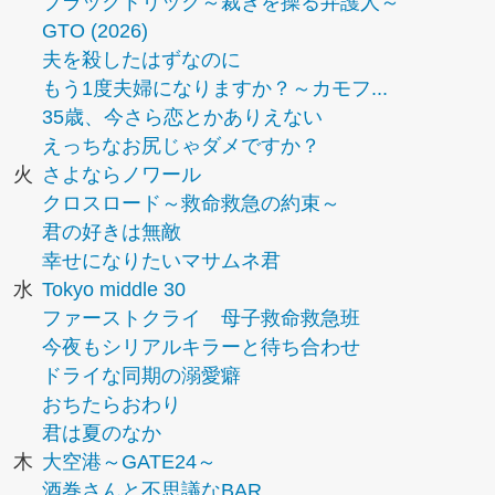
ブラックトリック～裁きを操る弁護人～
GTO (2026)
夫を殺したはずなのに
もう1度夫婦になりますか？～カモフ...
35歳、今さら恋とかありえない
えっちなお尻じゃダメですか？
火
さよならノワール
クロスロード～救命救急の約束～
君の好きは無敵
幸せになりたいマサムネ君
水
Tokyo middle 30
ファーストクライ 母子救命救急班
今夜もシリアルキラーと待ち合わせ
ドライな同期の溺愛癖
おちたらおわり
君は夏のなか
木
大空港～GATE24～
酒巻さんと不思議なBAR