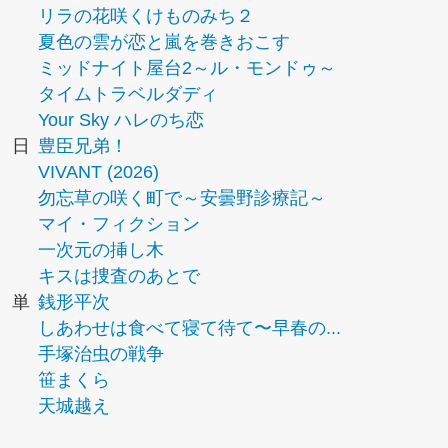
リラの花咲くけものみち２
夏色の雲が恋と嵐を巻きおこす
ミッドナイト屋台2～ル・モンドゥ～
タイムトラベルダディ
Your Sky ハレのち恋
日
豊臣兄弟！
VIVANT (2026)
勿忘草の咲く町で～安曇野診療記～
マイ・フィクション
一次元の挿し木
キスは捜査のあとで
単
銭形平次
しあわせは食べて寝て待て〜早春の...
手塚治虫の戦争
笹まくら
天城越え