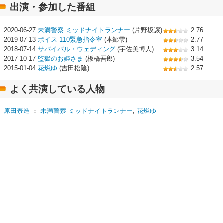
出演・参加した番組
2020-06-27
未満警察 ミッドナイトランナー
(片野坂譲)
2.76
2019-07-13
ボイス 110緊急指令室
(本郷雫)
2.77
2018-07-14
サバイバル・ウェディング
(宇佐美博人)
3.14
2017-10-17
監獄のお姫さま
(板橋吾郎)
3.54
2015-01-04
花燃ゆ
(吉田松陰)
2.57
よく共演している人物
原田泰造
：
未満警察 ミッドナイトランナー
,
花燃ゆ