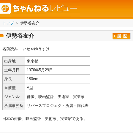
トップ
＞ 伊勢谷友介
伊勢谷友介
名前読み
いせやゆうすけ
出身地
東京都
生年月日
1976年5月29日
身長
180cm
血液型
A型
ジャンル
俳優、映画監督、美術家、実業家
所属事務所
リバースプロジェクト所属・同代表
日本の俳優、映画監督、美術家、実業家である。