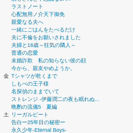
ラストノート
心配無用ノ介天下御免
親愛なる夫へ
一緒にごはんをたべるだけ
夫に不倫をお願いされました
夫婦と16歳～狂気の隣人～
普通の恋愛
未婚詐欺 私の知らない彼の顔
今から、親友やめようか。
金
Tシャツが乾くまで
しもべの王子様
名探偵のままでいて
ストレンジ -伊藤潤二の夜も眠れぬ...
晩酌の流儀5 夏編
土
リーガルビート
告白ー25年目の秘密ー
永久少年-Eternal Boys-