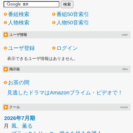
番組検索
番組50音索引
人物検索
人物50音索引
ユーザ情報
user
ユーザ登録
ログイン
表示できるユーザ情報はありません。
掲示板
bbs
お茶の間
見逃したドラマはAmazonプライム・ビデオで！
クール
cours
2026年7月期
月
風、薫る