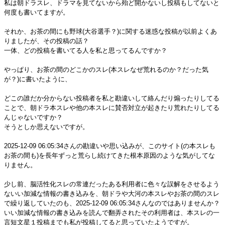
私は朝ドラスレ、ドラマを見てないから殆ど開かないし投稿もしてないと
何度も書いてますが。
それか、お茶の間にも野球(大谷選手？)に関する迷惑な投稿が以前よくあ
りましたが、その投稿の話？
一体、どの投稿を書いてる人を私と思ってるんですか？
やっぱり、お茶の間のどこかのスレ(本スレなぜ荒れるのか？だった気
が？)に書いたように、
どこの誰だか分からない投稿者を私と勘違いして絡んだり煽ったりしてる
ことで、朝ドラ本スレや他の本スレに賛否対立が起きたり荒れたりしてる
んじゃないですか？
そうとしか思えないですが。
2025-12-09 06:05:34さんの勘違いや思い込みが、このサイト(の本スレも
お茶の間も)を長年ずっと荒らし続けてきた根本原因のような気がしてな
りません。
少し前、脳活性化スレの常連だったある利用者に色々な誤解をさせるよう
ないい加減な情報の書き込みを、朝ドラや大河の本スレやお茶の間のスレ
で繰り返していたのも、2025-12-09 06:05:34さんなのではありませんか？
いい加減な情報の書き込みを読んで翻弄されたその利用者は、本スレの一
言短文星１投稿までも私が投稿してると思っていたようですが。