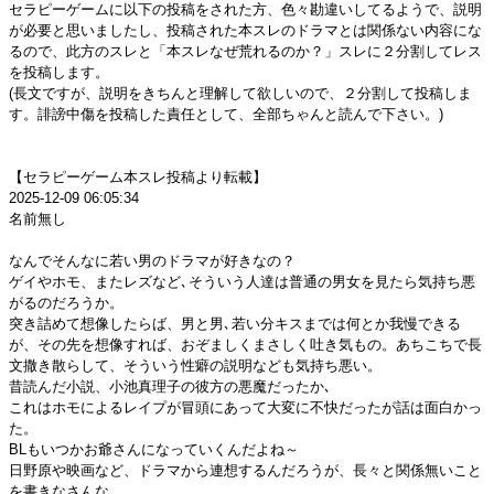
セラピーゲームに以下の投稿をされた方、色々勘違いしてるようで、説明
が必要と思いましたし、投稿された本スレのドラマとは関係ない内容にな
るので、此方のスレと「本スレなぜ荒れるのか？」スレに２分割してレス
を投稿します。
(長文ですが、説明をきちんと理解して欲しいので、２分割して投稿しま
す。誹謗中傷を投稿した責任として、全部ちゃんと読んで下さい。)
【セラピーゲーム本スレ投稿より転載】
2025-12-09 06:05:34
名前無し
なんでそんなに若い男のドラマが好きなの？
ゲイやホモ、またレズなど､そういう人達は普通の男女を見たら気持ち悪
がるのだろうか。
突き詰めて想像したらば、男と男､若い分キスまでは何とか我慢できる
が、その先を想像すれば、おぞましくまさしく吐き気もの。あちこちで長
文撒き散らして、そういう性癖の説明なども気持ち悪い。
昔読んだ小説、小池真理子の彼方の悪魔だったか､
これはホモによるレイプが冒頭にあって大変に不快だったが話は面白かっ
た。
BLもいつかお爺さんになっていくんだよね～
日野原や映画など、ドラマから連想するんだろうが、長々と関係無いこと
を書きなさんな。