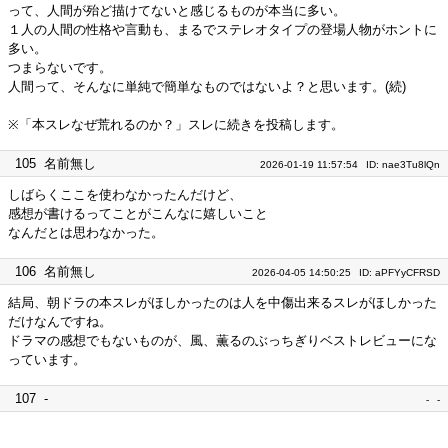
って、人間が殆ど描けてないと感じるものが本当に多い。
１人の人間の性格や言動も、まるでステレオタイプの登場人物がホントに
多い。
つまらないです。
人間って、そんなに単純で簡単なものではないよ？と思います。(続)
※「本スレなぜ荒れるのか？」スレに続きを投稿します。
105
名前無し
2026-01-19 11:57:54
ID: nae3Tu8lQn
しばらくここを使わなかったんだけど、
感想が書けるってことがこんなに嬉しいこと
なんだとは思わなかった。
106
名前無し
2026-04-05 14:50:25
ID: aPFYyCFRSD
結局、朝ドラの本スレがほしかったのは人を中傷出来るスレがほしかった
だけなんですね。
ドラマの感想でもないものが、風、薫るのぶっちぎりベストレビューにな
っています。
107
-
-
-