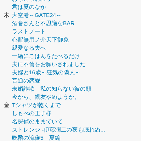
君は夏のなか
木
大空港～GATE24～
酒巻さんと不思議なBAR
ラストノート
心配無用ノ介天下御免
親愛なる夫へ
一緒にごはんをたべるだけ
夫に不倫をお願いされました
夫婦と16歳～狂気の隣人～
普通の恋愛
未婚詐欺 私の知らない彼の顔
今から、親友やめようか。
金
Tシャツが乾くまで
しもべの王子様
名探偵のままでいて
ストレンジ -伊藤潤二の夜も眠れぬ...
晩酌の流儀5 夏編