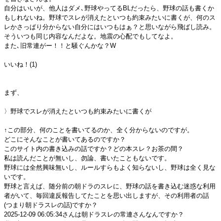
自分はいいが、他人はダメ､野球やってるBLだったら、野球の話も書くか
もしれないね。野球でスレが消えたといつも約束みたいに書くが、何のス
レかさっぱり分からない自分にはいつもはぁ？と思いながら飛ばし読み。
そういつも同じ内容なんだよな。地震の心配でもしてなよ。
また､旧常連がー！！と騒ぐんかな？W
いいね！(1)
まず、
〉野球でスレが消えたといつも約束みたいに書くが
↑この部分、何のことを書いてるのか、全く分からないのですが。
どこにそんなことが書いてあるのですか？
このサイト内の書き込みの話ですか？どの本スレ？お茶の間？
私は読んだことが無いし、勿論、書いたこともないです。
野球には全然興味無いし、ルールすらもよく知らないし、野球は全く見な
いです。
野球と言えば、随分前の朝ドラのスレに、野球の話を書き込む迷惑な利用
者がいて、毎回違反報告してたことを思い出しますが、その利用者の話
(つまり朝ドラスレの話)ですか？
2025-12-09 06:05:34さんは朝ドラスレの常連さんなんですか？