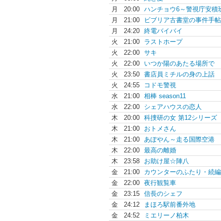
月
20:00
ハンチョウ6～警視庁安積
月
21:00
ビブリア古書堂の事件手帖
月
24:20
終電バイバイ
火
21:00
ラストホープ
火
22:00
サキ
火
22:00
いつか陽のあたる場所で
火
23:50
書店員ミチルの身の上話
火
24:55
コドモ警視
水
21:00
相棒 season11
水
22:00
シェアハウスの恋人
木
20:00
科捜研の女 第12シリーズ
木
21:00
おトメさん
木
21:00
あぽやん～走る国際空港
木
22:00
最高の離婚
木
23:58
お助け屋☆陣八
金
21:00
カウンターのふたり・続編
金
22:00
夜行観覧車
金
23:15
信長のシェフ
金
24:12
まほろ駅前番外地
金
24:52
ミエリーノ柏木