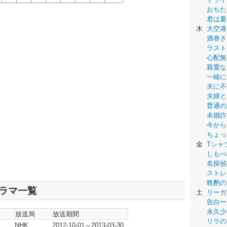
おちた
君は夏
木
大空港
酒巻さ
ラスト
心配無
親愛な
一緒に
夫に不
夫婦と
普通の
未婚詐
今から
ちょっ
金
Tシャ
しもべ
名探偵
ストレ
晩酌の
ドラマ一覧
土
リーガ
告白ー
永久少年-
放送局
放送期間
リラの
NHK
2012-10-01～2013-03-30