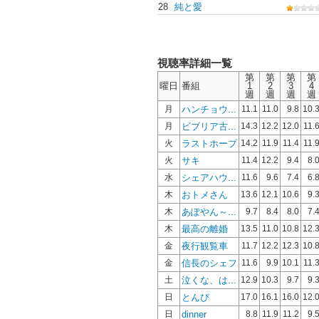
28
純と愛
視聴率詳細一覧
第
第
第
第
曜日
番組
1
2
3
4
週
週
週
週
ハンチョウ...
月
11.1
11.0
9.8
10.
ビブリア古...
月
14.3
12.2
12.0
11.
ラストホープ
火
14.2
11.9
11.4
11.
サキ
火
11.4
12.2
9.4
8.
シェアハウ...
水
11.6
9.6
7.4
6.
おトメさん
木
13.6
12.1
10.6
9.
あぽやん～...
木
9.7
8.4
8.0
7.
最高の離婚
木
13.5
11.0
10.8
12.
夜行観覧車
金
11.7
12.2
12.3
10.
信長のシェフ
金
11.6
9.9
10.1
11.
泣くな、は...
土
12.9
10.3
9.7
9.
とんび
日
17.0
16.1
16.0
12.
dinner
日
8.8
11.9
11.2
9.