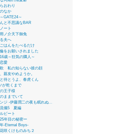
らおわり
のなか
～GATE24～
んと不思議なBAR
ノート
用ノ介天下御免
る夫へ
ごはんをたべるだけ
倫をお願いされました
16歳～狂気の隣人～
恋愛
欺 私の知らない彼の顔
、親友やめようか。
と待とうよ、春虎くん
ツが乾くまで
の王子様
のままでいて
ンジ -伊藤潤二の夜も眠れぬ...
流儀5 夏編
ルビート
25年目の秘密ー
Eternal Boys-
花咲くけものみち２