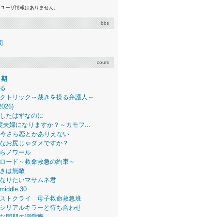
るユーザ情報はありません。
bbs
間
cours
月期
る
クトリック～裁きを操る弁護人～
2026)
したはずなのに
度夫婦になりますか？～カモフ...
、今さら恋とかありえない
なお尻じゃダメですか？
らノワール
ロード～救命救急の約束～
きは無敵
なりたいマサムネ君
middle 30
ストクライ 母子救命救急班
シリアルキラーと待ち合わせ
な同期の溺愛癖