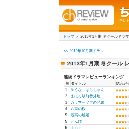
channel review
テレ
トップ
＞ 2013年1月期 冬クールドラ
<< 2012年10月期ドラマ
2013年1月期 冬クール
連続ドラマレビューランキング
順
タイトル
総合評
1
泣くな、はらちゃん
2
まほろ駅前番外地
3
カラマーゾフの兄弟
4
八重の桜
5
最高の離婚
5
とんび
5
dinner