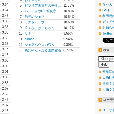
ちゃん
3.64
5
ビブリア古書堂の事件...
11.33%
3.54
FAQ
6
ハンチョウ6～警視庁...
10.85%
3.43
利用規
7
信長のシェフ
10.84%
3.38
ガイド
8
ラストホープ
10.60%
3.38
お知ら
9
泣くな、はらちゃん
10.17%
3.38
10
サキ
9.55%
Twitter
3.36
11
dinner
9.54%
3.33
12
シェアハウスの恋人
9.39%
3.14
13
あぽやん～走る国際空港
8.74%
検索
3.13
3.06
3.05
3.01
番組詳
3.00
人物検
2.88
番組５
2.67
人物５
2.62
2.48
ユーザ
2.39
ユーザ
2.18