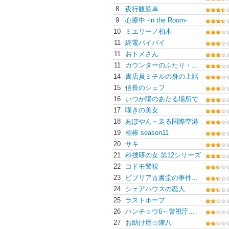
8
夜行観覧車
9
心療中 -in the Room-
10
ミエリーノ柏木
11
終電バイバイ
11
おトメさん
11
カウンターのふたり・...
14
書店員ミチルの身の上話
15
信長のシェフ
16
いつか陽のあたる場所で
17
嘆きの美女
18
あぽやん～走る国際空港
19
相棒 season11
20
サキ
21
科捜研の女 第12シリーズ
22
コドモ警視
23
ビブリア古書堂の事件...
24
シェアハウスの恋人
25
ラストホープ
26
ハンチョウ6～警視庁...
27
お助け屋☆陣八