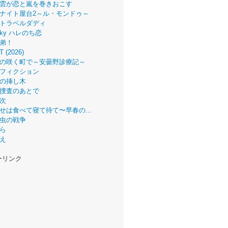
雲が恋と嵐を巻きおこす
ナイト屋台2～ル・モンドゥ～
トラベルダディ
 Sky ハレのち恋
弟！
T (2026)
の咲く町で～安曇野診療記～
フィクション
の挿し木
捜査のあとで
次
せは食べて寝て待て〜早春の...
虫の戦争
ら
え
ーリンク