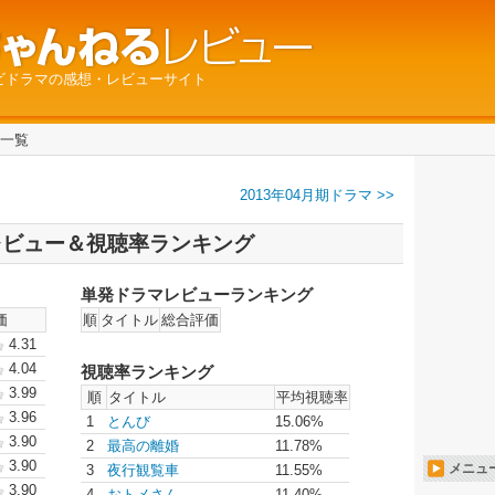
ビドラマの感想・レビューサイト
マ一覧
2013年04月期ドラマ >>
 レビュー＆視聴率ランキング
単発ドラマレビューランキング
価
順
タイトル
総合評価
4.31
4.04
視聴率ランキング
3.99
順
タイトル
平均視聴率
3.96
1
とんび
15.06%
3.90
2
最高の離婚
11.78%
3.90
メニュ
3
夜行観覧車
11.55%
3.90
4
おトメさん
11.40%