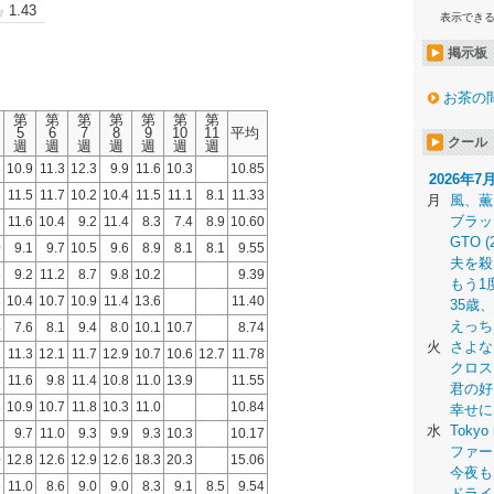
1.43
表示でき
掲示板
お茶の
第
第
第
第
第
第
第
5
6
7
8
9
10
11
平均
クール
週
週
週
週
週
週
週
3
10.9
11.3
12.3
9.9
11.6
10.3
10.85
2026年7
6
11.5
11.7
10.2
10.4
11.5
11.1
8.1
11.33
月
風、薫
ブラッ
9
11.6
10.4
9.2
11.4
8.3
7.4
8.9
10.60
GTO (
0
9.1
9.7
10.5
9.6
8.9
8.1
8.1
9.55
夫を殺
8
9.2
11.2
8.7
9.8
10.2
9.39
もう1
3
10.4
10.7
10.9
11.4
13.6
11.40
35歳
えっち
4
7.6
8.1
9.4
8.0
10.1
10.7
8.74
火
さよな
3
11.3
12.1
11.7
12.9
10.7
10.6
12.7
11.78
クロス
8
11.6
9.8
11.4
10.8
11.0
13.9
11.55
君の好
3
10.9
10.7
11.8
10.3
11.0
10.84
幸せに
水
Tokyo 
3
9.7
11.0
9.3
9.9
9.3
10.3
10.17
ファー
0
12.8
12.6
12.9
12.6
18.3
20.3
15.06
今夜も
5
11.0
8.6
9.0
9.0
8.3
9.1
8.5
9.54
ドライ