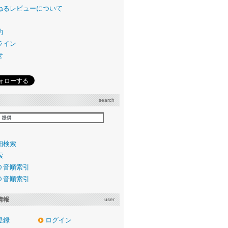
ねるレビューについて
約
ライン
せ
search
細検索
索
０音順索引
０音順索引
情報
user
登録
ログイン