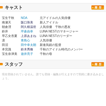
キャスト
宝生千秋
NOA
元アイドルの人気俳優
南瀬天
阪口珠美
新人アイドル
朝倉浬
阿久根温世
人気俳優 千秋の悪友
鈴井
坪倉由幸
LUNA NESTのマネージャー
早乙女杏夏
上原あまね
LUNA NESTのリーダー
凛
青島心
人気俳優
田沼
田中幸太朗
新進気鋭の監督
本宮識
鈴木秀脩
千秋のアイドル時代のメンバー
宝生奈津美
遊井亮子
千秋の母
スタッフ
現在登録されていません。誰でも登録・編集が行えますので気軽に書き込みまし
ょう。