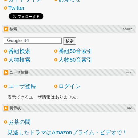
Twitter
検索
search
番組検索
番組50音索引
人物検索
人物50音索引
ユーザ情報
user
ユーザ登録
ログイン
表示できるユーザ情報はありません。
掲示板
bbs
お茶の間
見逃したドラマはAmazonプライム・ビデオで！