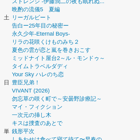
ストレンジ -伊藤潤二の夜も眠れぬ...
晩酌の流儀5 夏編
土
リーガルビート
告白ー25年目の秘密ー
永久少年-Eternal Boys-
リラの花咲くけものみち２
夏色の雲が恋と嵐を巻きおこす
ミッドナイト屋台2～ル・モンドゥ～
タイムトラベルダディ
Your Sky ハレのち恋
日
豊臣兄弟！
VIVANT (2026)
勿忘草の咲く町で～安曇野診療記～
マイ・フィクション
一次元の挿し木
キスは捜査のあとで
単
銭形平次
しあわせは食べて寝て待て〜早春の...