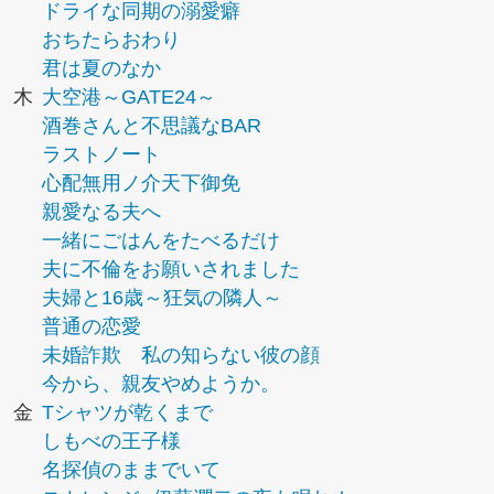
ドライな同期の溺愛癖
おちたらおわり
君は夏のなか
木
大空港～GATE24～
酒巻さんと不思議なBAR
ラストノート
心配無用ノ介天下御免
親愛なる夫へ
一緒にごはんをたべるだけ
夫に不倫をお願いされました
夫婦と16歳～狂気の隣人～
普通の恋愛
未婚詐欺 私の知らない彼の顔
今から、親友やめようか。
金
Tシャツが乾くまで
しもべの王子様
名探偵のままでいて