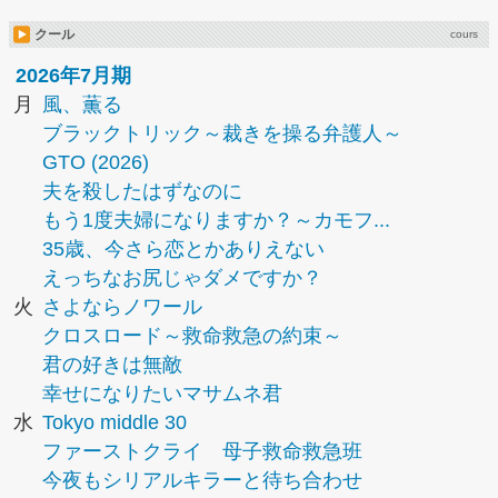
クール
cours
2026年7月期
月
風、薫る
ブラックトリック～裁きを操る弁護人～
GTO (2026)
夫を殺したはずなのに
もう1度夫婦になりますか？～カモフ...
35歳、今さら恋とかありえない
えっちなお尻じゃダメですか？
火
さよならノワール
クロスロード～救命救急の約束～
君の好きは無敵
幸せになりたいマサムネ君
水
Tokyo middle 30
ファーストクライ 母子救命救急班
今夜もシリアルキラーと待ち合わせ