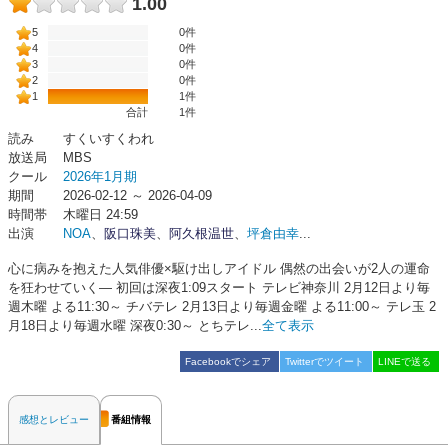
1.00
5
0件
4
0件
3
0件
2
0件
1
1件
合計
1
件
読み
すくいすくわれ
放送局
MBS
クール
2026年1月期
期間
2026-02-12 ～ 2026-04-09
時間帯
木曜日 24:59
出演
NOA
、
阪口珠美
、
阿久根温世
、
坪倉由幸
...
心に病みを抱えた人気俳優×駆け出しアイドル 偶然の出会いが2人の運命
を狂わせていく― 初回は深夜1:09スタート テレビ神奈川 2月12日より毎
週木曜 よる11:30～ チバテレ 2月13日より毎週金曜 よる11:00～ テレ玉 2
月18日より毎週水曜 深夜0:30～ とちテレ...
全て表示
Facebookでシェア
Twitterでツイート
LINEで送る
感想とレビュー
番組情報