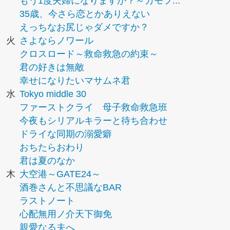
もう1度夫婦になりますか？～カモフ...
35歳、今さら恋とかありえない
えっちなお尻じゃダメですか？
火
さよならノワール
クロスロード～救命救急の約束～
君の好きは無敵
幸せになりたいマサムネ君
水
Tokyo middle 30
ファーストクライ 母子救命救急班
今夜もシリアルキラーと待ち合わせ
ドライな同期の溺愛癖
おちたらおわり
君は夏のなか
木
大空港～GATE24～
酒巻さんと不思議なBAR
ラストノート
心配無用ノ介天下御免
親愛なる夫へ