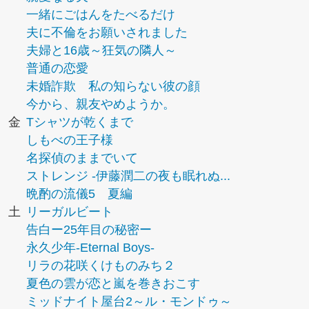
一緒にごはんをたべるだけ
夫に不倫をお願いされました
夫婦と16歳～狂気の隣人～
普通の恋愛
未婚詐欺 私の知らない彼の顔
今から、親友やめようか。
金
Tシャツが乾くまで
しもべの王子様
名探偵のままでいて
ストレンジ -伊藤潤二の夜も眠れぬ...
晩酌の流儀5 夏編
土
リーガルビート
告白ー25年目の秘密ー
永久少年-Eternal Boys-
リラの花咲くけものみち２
夏色の雲が恋と嵐を巻きおこす
ミッドナイト屋台2～ル・モンドゥ～