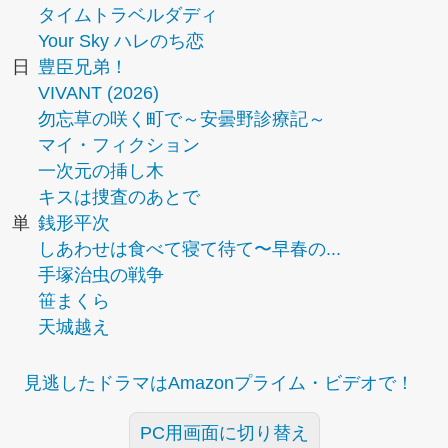
タイムトラベルダディ
Your Sky ハレのち恋
日
豊臣兄弟！
VIVANT (2026)
勿忘草の咲く町で～安曇野診療記～
マイ・フィクション
一次元の挿し木
キスは捜査のあとで
単
銭形平次
しあわせは食べて寝て待て〜早春の...
手塚治虫の戦争
笹まくら
天城越え
見逃したドラマはAmazonプライム・ビデオで！
PC用画面に切り替え