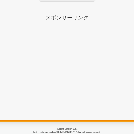
スポンサーリンク
↑↑
system version 3.2.1
last update last update 2021-08-09 23:57:17 channel review project.