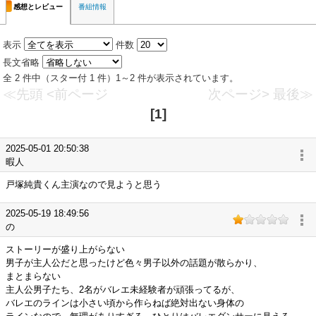
感想とレビュー
番組情報
表示
件数
長文省略
全 2 件中（スター付 1 件）1～2 件が表示されています。
≪先頭
<前ページ
次ページ>
最後≫
[1]
2025-05-01 20:50:38
暇人
戸塚純貴くん主演なので見ようと思う
2025-05-19 18:49:56
の
ストーリーが盛り上がらない
男子が主人公だと思ったけど色々男子以外の話題が散らかり、
まとまらない
主人公男子たち、2名がバレエ未経験者が頑張ってるが、
バレエのラインは小さい頃から作らねば絶対出ない身体の