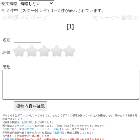
長文省略
全 2 件中（スター付 1 件）1～2 件が表示されています。
≪先頭
<前ページ
次ページ>
最後≫
[1]
名前
評価
感想
※本サイトはドラマのレビューサイトです。せっかくドラマの感想を書いてくれた人を揶揄したり、煽ったりする書き込
みは控えましょう。
※議論や雑談は「
お茶の間
」をご利用ください。
※評価はスターをクリックすると確定します。「評価」の文字列クリックでキャンセルです。
※利用にあたっては
利用規約
、
ガイドライン
、
FAQ
をしっかり読んでおきましょう。
※利用規約違反の書き込みを見つけた場合は「
違反報告
」機能で通報してください。
※評価を不正に操作する行為は禁止します。
※
利用規約
違反の行為を行った場合、投稿の削除やアクセス規制が行われる場合があります。