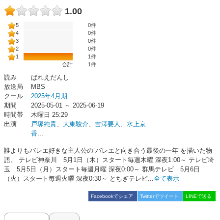
1.00
5
0件
4
0件
3
0件
2
0件
1
1件
合計
1
件
読み
ばれえだんし
放送局
MBS
クール
2025年4月期
期間
2025-05-01 ～ 2025-06-19
時間帯
木曜日 25:29
出演
戸塚純貴
、
大東駿介
、
吉澤要人
、
水上京
香
...
誰よりもバレエ好きな主人公の”バレエと向き合う最後の一年”を描いた物
語。 テレビ神奈川 5月1日（木）スタート毎週木曜 深夜1:00～ テレビ埼
玉 5月5日（月）スタート毎週月曜 深夜0:00～ 群馬テレビ 5月6日
（火）スタート毎週火曜 深夜0:30～ とちぎテレビ...
全て表示
Facebookでシェア
Twitterでツイート
LINEで送る