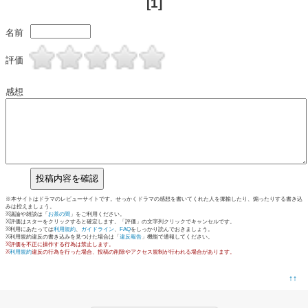
[1]
名前
評価
感想
※本サイトはドラマのレビューサイトです。せっかくドラマの感想を書いてくれた人を揶揄したり、煽ったりする書き込
みは控えましょう。
※議論や雑談は「
お茶の間
」をご利用ください。
※評価はスターをクリックすると確定します。「評価」の文字列クリックでキャンセルです。
※利用にあたっては
利用規約
、
ガイドライン
、
FAQ
をしっかり読んでおきましょう。
※利用規約違反の書き込みを見つけた場合は「
違反報告
」機能で通報してください。
※評価を不正に操作する行為は禁止します。
※
利用規約
違反の行為を行った場合、投稿の削除やアクセス規制が行われる場合があります。
↑↑