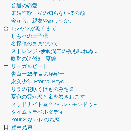
普通の恋愛
未婚詐欺 私の知らない彼の顔
今から、親友やめようか。
金
Tシャツが乾くまで
しもべの王子様
名探偵のままでいて
ストレンジ -伊藤潤二の夜も眠れぬ...
晩酌の流儀5 夏編
土
リーガルビート
告白ー25年目の秘密ー
永久少年-Eternal Boys-
リラの花咲くけものみち２
夏色の雲が恋と嵐を巻きおこす
ミッドナイト屋台2～ル・モンドゥ～
タイムトラベルダディ
Your Sky ハレのち恋
日
豊臣兄弟！