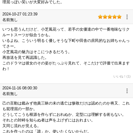
理屈っぽい笑いが大変好みでした。
2024-10-27 01:23:39
名前無し
いつも思うんだけど、小芝風花って、若手の女優達の中で一番地味なリク
ルートスーツが似合うかも。
いるよね、こういう明るく優しそうな下町や田舎の庶民的なお姉ちゃんっ
てさー。
小芝風花の魅力はそこにつきるだろう。
再放送を見て再認識した。
このドラマは彼女のその姿がたっぷり見れて、そこだけで評価で出来ます
わ！
いいね！(1)
2024-11-16 08:00:30
名前無し
己の言動は鑑みず他責三昧の末の逃亡は惨敗だけは認めたのか将又、これ
も屁理屈の一部か。
どうしてこうも根源を作らずにおれぬか、定型には理解する術もない。
それとの対峙を知らぬ者は声を上げずにはおれまい。
又同じ流れが見える。
これを作ったのは「誰」か。使いたくないからだ。