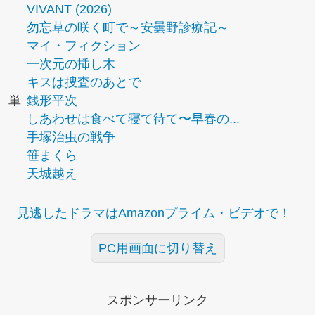
VIVANT (2026)
勿忘草の咲く町で～安曇野診療記～
マイ・フィクション
一次元の挿し木
キスは捜査のあとで
単
銭形平次
しあわせは食べて寝て待て〜早春の...
手塚治虫の戦争
笹まくら
天城越え
見逃したドラマはAmazonプライム・ビデオで！
PC用画面に切り替え
スポンサーリンク