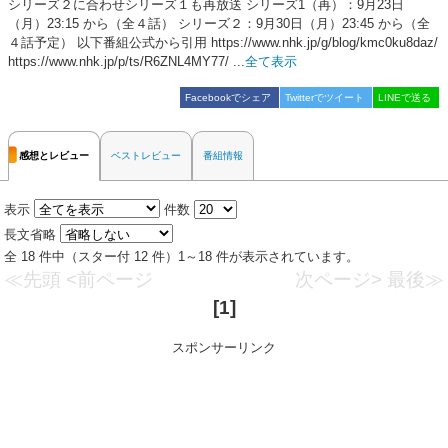
シリーズ２に合わせシリーズ１も再放送 シリーズ1（再）：9月23日
（月）23:15 から（全４話） シリーズ２：9月30日（月）23:45 から（全
４話予定） 以下番組公式から引用 https://www.nhk.jp/g/blog/kmc0ku8daz/
https://www.nhk.jp/p/ts/R6ZNL4MY77/ ...
全て表示
Facebookでシェア
Twitterでツイート
LINEで送る
感想とレビュー
ベストレビュー
番組情報
表示
件数
長文省略
全 18 件中（スター付 12 件）1～18 件が表示されています。
≪先頭
<前ページ
次ページ>
最後≫
[1]
スポンサーリンク