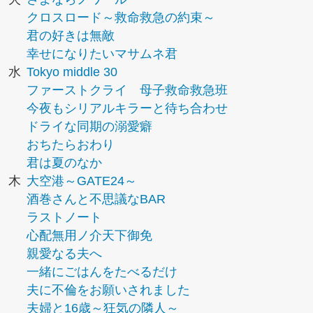
クロスロード～救命救急の約束～
君の好きは無敵
幸せになりたいマサムネ君
水
Tokyo middle 30
ファーストクライ 母子救命救急班
今夜もシリアルキラーと待ち合わせ
ドライな同期の溺愛癖
おちたらおわり
君は夏のなか
木
大空港～GATE24～
酒巻さんと不思議なBAR
ラストノート
心配無用ノ介天下御免
親愛なる夫へ
一緒にごはんをたべるだけ
夫に不倫をお願いされました
夫婦と16歳～狂気の隣人～