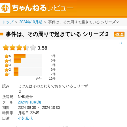
トップ
＞
2024年10月期
＞
事件は、その周りで起きている シリーズ２
事件は、その周りで起きている シリーズ２
↓↓
3.58
5
5件
4
3件
3
0件
2
2件
1
2件
合計
12
件
読み
じけんはそのまわりでおきているしりーず
２
放送局
NHK総合
クール
2024年10月期
期間
2024-09-30 ～ 2024-10-03
時間帯
月曜日 22:45
出演
小芝風花