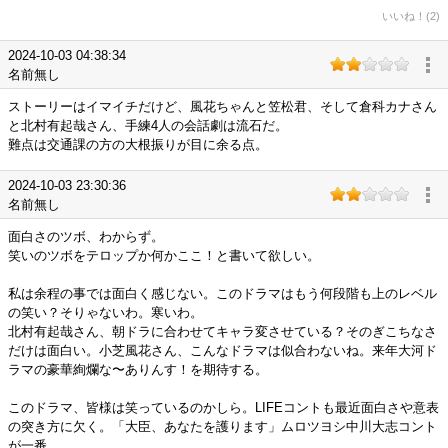
いいね！(2)
2024-10-03 04:38:34
名前無し
ストーリーはイマイチだけど、風花ちゃんと笠松君、そして倉科カナさん
と北村有起哉さん、手練4人の会話劇は流石だ。
難点は交通課の方の大根振りが目に余る点。
2024-10-03 23:30:36
名前無し
面白さのツボ、わからず。
笑いのツボをテロップか何かここ！と書いて欲しい。
私は余程の事では面白く感じない。このドラマはもう何段階も上のレベル
の笑い？そりゃないわ。寒いわ。
北村有起哉さん、朝ドラに合わせてキャラ変させている？そのぎこちなさ
だけは面白い。小芝風花さん、こんなドラマは似合わないね。来年大河ド
ラマの豪華絢爛な〜ありんす！を期待する。
このドラマ、皆様は笑っているのかしら。LIFEコントも最近面白さや意表
の突き方に欠く。「大臣、あなたを護ります」ムロツヨシ中川大志コント
が一番、