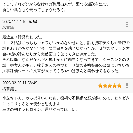
そしてそれが分からなければ利用出来ず、更なる過疎を生む。
新しい風ももう去ってしまうだろう。
2024-11-17 10:04:54
名前無し
最近全８話見終わった。
１、２話はこっちもキャラがつかめないせいと、話も携帯失くしや筆跡の
話もありがちかな？で今一つ面白さを感じなかったが、３話のマラソン大
会の楯の話あたりから突然面白くなってきたきがした。
それ以降、なんだかんだと尻上がりに面白くなってきて、シーズン２の２
話、参考人がキムラ緑子さんのやつと、３話の谷崎警部の会話にいちいち
人事評価シートの文言が入ってくるやつはほんと笑わせてもらった。
2026-02-25 11:58:49
名前無し
小芝ちゃん、やっぱりいいなあ。役柄で不機嫌な顔が多いので、ときどき
にっこりすると天使かと思えます。
王道の朝ドラヒロイン、是非やってほしい。