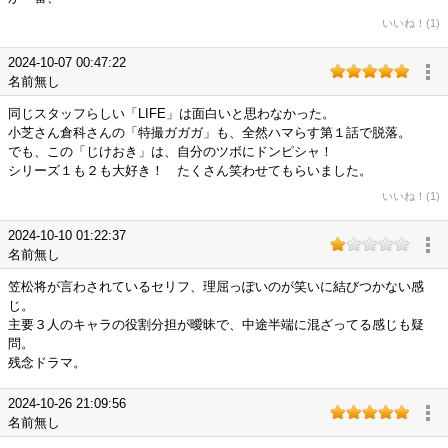
いいね！(1)
2024-10-07 00:47:22
名前無し
同じスタッフらしい「LIFE」は面白いと思わなかった。
小芝さん倉科さんの「特撮ガガガ」も、全然ハマらす第１話で脱落。
でも、この「じけおき」は、自分のツボにドンピシャ！
シリーズ１も２も大好き！ たくさん笑わせてもらいました。
いいね！(1)
2024-10-10 01:22:37
名前無し
笠松将が言わされているセリフ、理屈っぽいのが笑いに結びつかない感
じ。
主要３人のキャラの役割分担が曖昧で、中途半端に混ざってる感じも疑
問。
残念ドラマ。
2024-10-26 21:09:56
名前無し