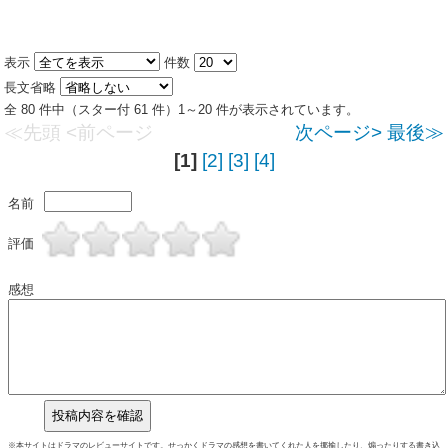
表示
件数
長文省略
全 80 件中（スター付 61 件）1～20 件が表示されています。
≪先頭
<前ページ
次ページ>
最後≫
[1]
[2]
[3]
[4]
名前
評価
感想
※本サイトはドラマのレビューサイトです。せっかくドラマの感想を書いてくれた人を揶揄したり、煽ったりする書き込