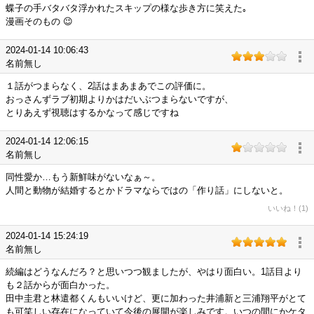
蝶子の手バタバタ浮かれたスキップの様な歩き方に笑えた｡
漫画そのもの 😉
2024-01-14 10:06:43
名前無し
１話がつまらなく、2話はまあまあでこの評価に。
おっさんずラブ初期よりかはだいぶつまらないですが、
とりあえず視聴はするかなって感じですね
2024-01-14 12:06:15
名前無し
同性愛か…もう新鮮味がないなぁ～。
人間と動物が結婚するとかドラマならではの「作り話」にしないと。
いいね！(1)
2024-01-14 15:24:19
名前無し
続編はどうなんだろ？と思いつつ観ましたが、やはり面白い。1話目より
も２話からが面白かった。
田中圭君と林遣都くんもいいけど、更に加わった井浦新と三浦翔平がとて
も可笑しい存在になっていて今後の展開が楽しみです。いつの間にかケタ