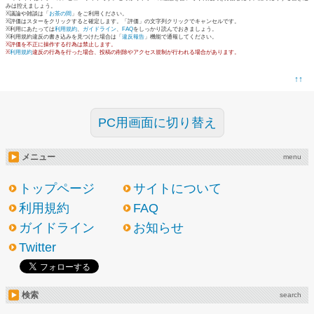
みは控えましょう。
※議論や雑談は「
お茶の間
」をご利用ください。
※評価はスターをクリックすると確定します。「評価」の文字列クリックでキャンセルです。
※利用にあたっては
利用規約
、
ガイドライン
、
FAQ
をしっかり読んでおきましょう。
※利用規約違反の書き込みを見つけた場合は「
違反報告
」機能で通報してください。
※評価を不正に操作する行為は禁止します。
※
利用規約
違反の行為を行った場合、投稿の削除やアクセス規制が行われる場合があります。
↑↑
PC用画面に切り替え
メニュー
menu
トップページ
サイトについて
利用規約
FAQ
ガイドライン
お知らせ
Twitter
検索
search