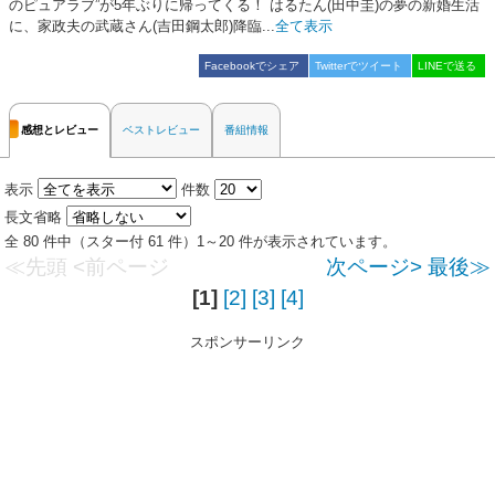
のピュアラブ”が5年ぶりに帰ってくる！ はるたん(田中圭)の夢の新婚生活
に、家政夫の武蔵さん(吉田鋼太郎)降臨...
全て表示
Facebookでシェア
Twitterでツイート
LINEで送る
感想とレビュー
ベストレビュー
番組情報
表示
件数
長文省略
全 80 件中（スター付 61 件）1～20 件が表示されています。
≪先頭
<前ページ
次ページ>
最後≫
[1]
[2]
[3]
[4]
スポンサーリンク