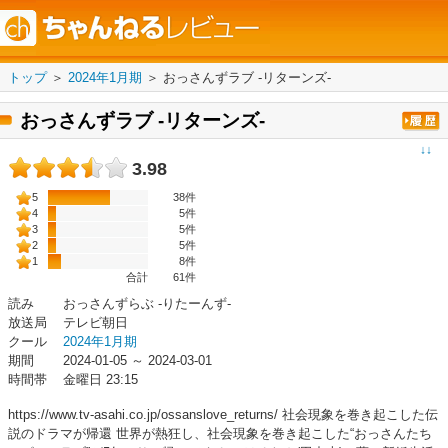
トップ
＞
2024年1月期
＞
おっさんずラブ -リターンズ-
おっさんずラブ -リターンズ-
↓↓
3.98
5
38件
4
5件
3
5件
2
5件
1
8件
合計
61
件
読み
おっさんずらぶ -りたーんず-
放送局
テレビ朝日
クール
2024年1月期
期間
2024-01-05 ～ 2024-03-01
時間帯
金曜日 23:15
https://www.tv-asahi.co.jp/ossanslove_returns/ 社会現象を巻き起こした伝
説のドラマが帰還 世界が熱狂し、社会現象を巻き起こした“おっさんたち