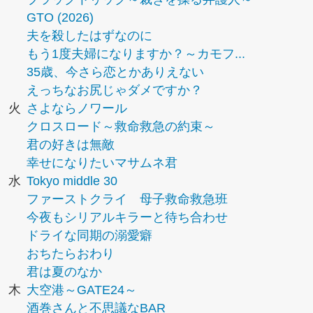
GTO (2026)
夫を殺したはずなのに
もう1度夫婦になりますか？～カモフ...
35歳、今さら恋とかありえない
えっちなお尻じゃダメですか？
火
さよならノワール
クロスロード～救命救急の約束～
君の好きは無敵
幸せになりたいマサムネ君
水
Tokyo middle 30
ファーストクライ 母子救命救急班
今夜もシリアルキラーと待ち合わせ
ドライな同期の溺愛癖
おちたらおわり
君は夏のなか
木
大空港～GATE24～
酒巻さんと不思議なBAR