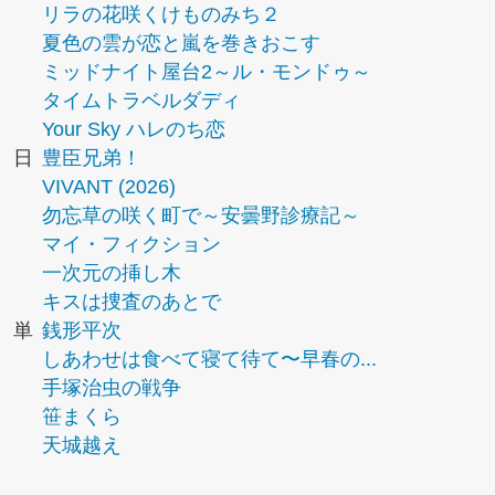
リラの花咲くけものみち２
夏色の雲が恋と嵐を巻きおこす
ミッドナイト屋台2～ル・モンドゥ～
タイムトラベルダディ
Your Sky ハレのち恋
日
豊臣兄弟！
VIVANT (2026)
勿忘草の咲く町で～安曇野診療記～
マイ・フィクション
一次元の挿し木
キスは捜査のあとで
単
銭形平次
しあわせは食べて寝て待て〜早春の...
手塚治虫の戦争
笹まくら
天城越え