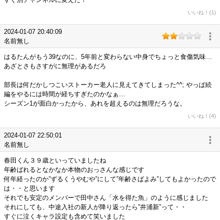
いいね！(1)
2024-01-07 20:40:09
名前無し
はるたんがもう39なのに、5年前と変わらない中身でちょっと食傷気味…
あざとさもさすがに無理があるだろ
部長は何だかしつこいストーカー老人に見えてきてしまった^^; やっぱ続
編をやるには時間が経ちすぎたのかなぁ…
シーズン1が面白かったから、あれを超えるのは無理だろうな。
いいね！(4)
2024-01-07 22:50:01
名前無し
春田くん３９歳といっていましたね
年齢ばれるとなかなか本物のおっさんな感じです
何年経ったのか”ずるくうやむや”にして”年齢さばよみ”してもよかったので
は・・と思います
それでも安定のメンバーで田中さん「水を得た魚」のように感じました
それにしても、中途入社の新人が降り返ったら”井浦新”って・・
すぐに泣くキャラ設定も含めて笑いました