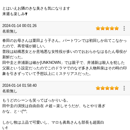
とはいえお隣のきな臭さも気になります
来週も楽しみ❣️
2024-01-14 00:01:26
名前無し
春田のお母さんは栗田よう子さん。パートワンでは初回しか出てこなかっ
たので、再登場が嬉しい。
普段は結構悪女とか意地悪な女性役が多いのでおおらかなはるたん母役が
新鮮だった。
田中圭と井浦新は確か[UNKNOWN」では親子で、井浦新は殺人を犯した
父親という設定だったのでこのドラマでのなぞ多き人物和泉はその時の印
象を引きずっていて予想以上にミステリアスだった。
2024-01-14 01:58:40
名前無し
もうどのシーンも笑ってばっかりいる。
田中圭の演技は自由自在 🎉超～楽しそうだが、ちとやり過ぎ
かな、と･･(^^;
しかし牧は上品で可愛いし、マロも眞島さんも部長も超面白
い❗