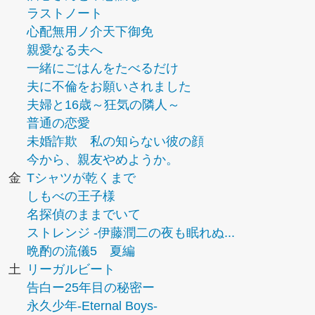
ラストノート
心配無用ノ介天下御免
親愛なる夫へ
一緒にごはんをたべるだけ
夫に不倫をお願いされました
夫婦と16歳～狂気の隣人～
普通の恋愛
未婚詐欺 私の知らない彼の顔
今から、親友やめようか。
金
Tシャツが乾くまで
しもべの王子様
名探偵のままでいて
ストレンジ -伊藤潤二の夜も眠れぬ...
晩酌の流儀5 夏編
土
リーガルビート
告白ー25年目の秘密ー
永久少年-Eternal Boys-