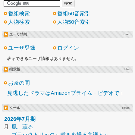
番組検索
番組50音索引
人物検索
人物50音索引
ユーザ情報
user
ユーザ登録
ログイン
表示できるユーザ情報はありません。
掲示板
bbs
お茶の間
見逃したドラマはAmazonプライム・ビデオで！
クール
cours
2026年7月期
月
風、薫る
ブラックトリック～裁きを操る弁護人～