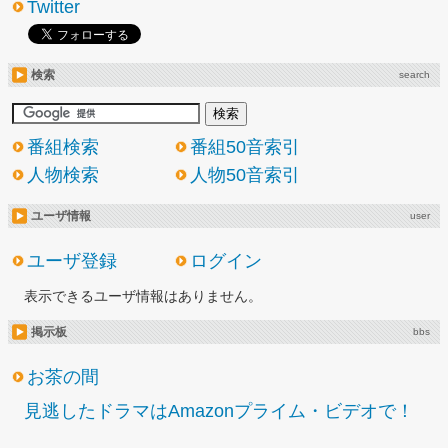
Twitter
検索
search
番組検索
番組50音索引
人物検索
人物50音索引
ユーザ情報
user
ユーザ登録
ログイン
表示できるユーザ情報はありません。
掲示板
bbs
お茶の間
見逃したドラマはAmazonプライム・ビデオで！