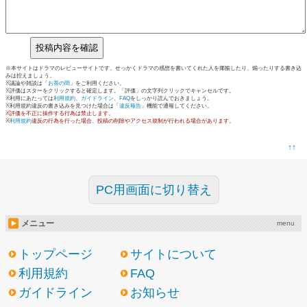
※本サイトはドラマのレビューサイトです。せっかくドラマの感想を書いてくれた人を揶揄したり、煽ったりする書き込
みは控えましょう。
※議論や雑談は「
お茶の間
」をご利用ください。
※評価はスターをクリックすると確定します。「評価」の文字列クリックでキャンセルです。
※利用にあたっては
利用規約
、
ガイドライン
、
FAQ
をしっかり読んでおきましょう。
※利用規約違反の書き込みを見つけた場合は「
違反報告
」機能で通報してください。
※評価を不正に操作する行為は禁止します。
※
利用規約
違反の行為を行った場合、投稿の削除やアクセス規制が行われる場合があります。
↑↑
PC用画面に切り替え
メニュー
menu
トップページ
サイトについて
利用規約
FAQ
ガイドライン
お知らせ