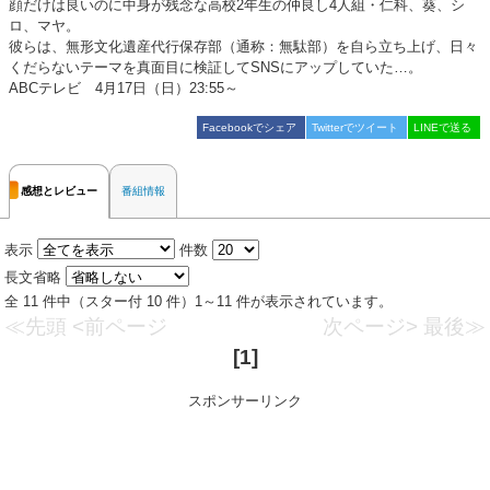
顔だけは良いのに中身が残念な高校2年生の仲良し4人組・仁科、葵、シ
ロ、マヤ。
彼らは、無形文化遺産代行保存部（通称：無駄部）を自ら立ち上げ、日々
くだらないテーマを真面目に検証してSNSにアップしていた…。
ABCテレビ 4月17日（日）23:55～
Facebookでシェア
Twitterでツイート
LINEで送る
感想とレビュー
番組情報
表示
件数
長文省略
全 11 件中（スター付 10 件）1～11 件が表示されています。
≪先頭
<前ページ
次ページ>
最後≫
[1]
スポンサーリンク