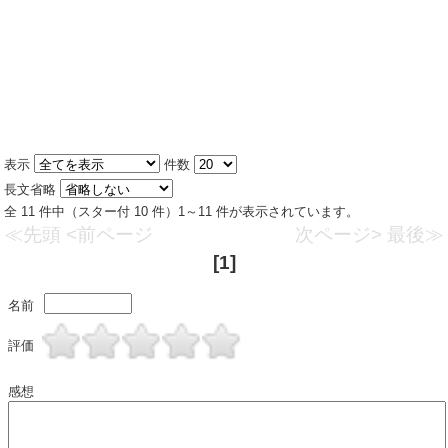
表示
件数
長文省略
全 11 件中（スター付 10 件）1～11 件が表示されています。
≪先頭
<前ページ
次ページ>
最後≫
[1]
名前
評価
感想