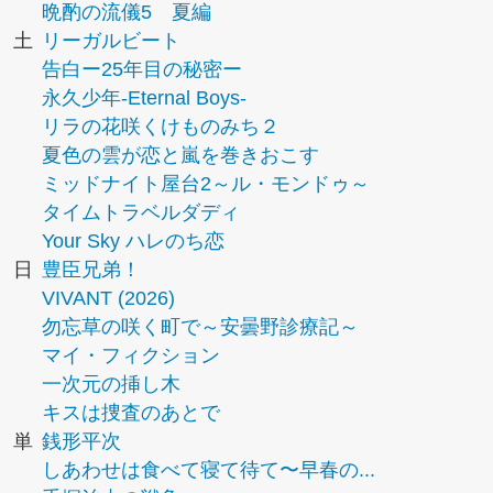
晩酌の流儀5 夏編
土
リーガルビート
告白ー25年目の秘密ー
永久少年-Eternal Boys-
リラの花咲くけものみち２
夏色の雲が恋と嵐を巻きおこす
ミッドナイト屋台2～ル・モンドゥ～
タイムトラベルダディ
Your Sky ハレのち恋
日
豊臣兄弟！
VIVANT (2026)
勿忘草の咲く町で～安曇野診療記～
マイ・フィクション
一次元の挿し木
キスは捜査のあとで
単
銭形平次
しあわせは食べて寝て待て〜早春の...