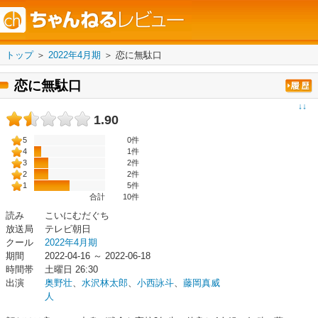
トップ
＞
2022年4月期
＞
恋に無駄口
恋に無駄口
↓↓
1.90
5
0件
4
1件
3
2件
2
2件
1
5件
合計
10
件
読み
こいにむだぐち
放送局
テレビ朝日
クール
2022年4月期
期間
2022-04-16 ～ 2022-06-18
時間帯
土曜日 26:30
出演
奥野壮
、
水沢林太郎
、
小西詠斗
、
藤岡真威
人