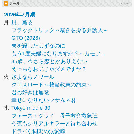
クール
cours
2026年7月期
月
風、薫る
ブラックトリック～裁きを操る弁護人～
GTO (2026)
夫を殺したはずなのに
もう1度夫婦になりますか？～カモフ...
35歳、今さら恋とかありえない
えっちなお尻じゃダメですか？
火
さよならノワール
クロスロード～救命救急の約束～
君の好きは無敵
幸せになりたいマサムネ君
水
Tokyo middle 30
ファーストクライ 母子救命救急班
今夜もシリアルキラーと待ち合わせ
ドライな同期の溺愛癖