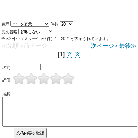
表示
件数
長文省略
全 59 件中（スター付 50 件）1～20 件が表示されています。
≪先頭
<前ページ
次ページ>
最後≫
[1]
[2]
[3]
名前
評価
感想