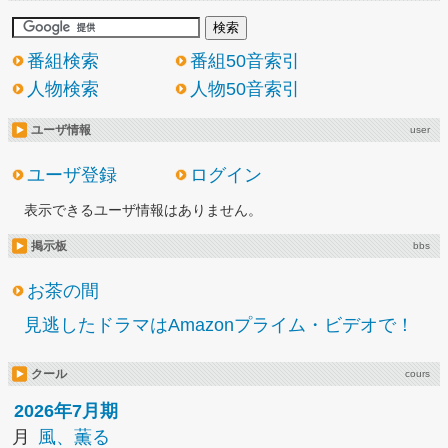
番組検索
番組50音索引
人物検索
人物50音索引
ユーザ情報
user
ユーザ登録
ログイン
表示できるユーザ情報はありません。
掲示板
bbs
お茶の間
見逃したドラマはAmazonプライム・ビデオで！
クール
cours
2026年7月期
月
風、薫る