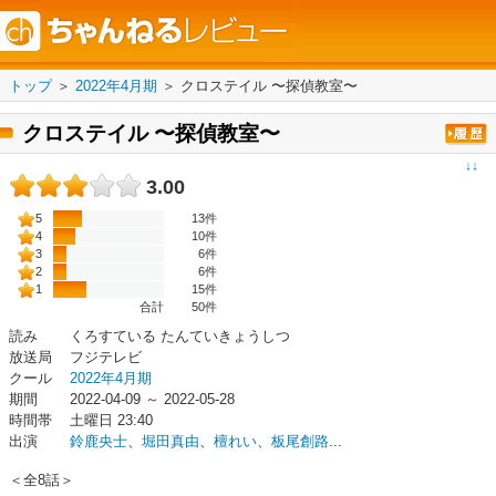
トップ
＞
2022年4月期
＞
クロステイル 〜探偵教室〜
クロステイル 〜探偵教室〜
↓↓
3.00
5
13件
4
10件
3
6件
2
6件
1
15件
合計
50
件
読み
くろすている たんていきょうしつ
放送局
フジテレビ
クール
2022年4月期
期間
2022-04-09 ～ 2022-05-28
時間帯
土曜日 23:40
出演
鈴鹿央士
、
堀田真由
、
檀れい
、
板尾創路
...
＜全8話＞