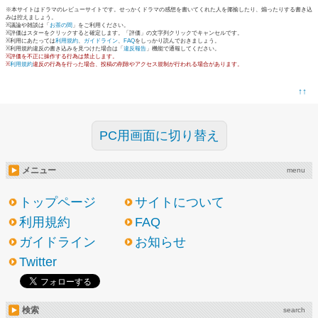
※本サイトはドラマのレビューサイトです。せっかくドラマの感想を書いてくれた人を揶揄したり、煽ったりする書き込
みは控えましょう。
※議論や雑談は「
お茶の間
」をご利用ください。
※評価はスターをクリックすると確定します。「評価」の文字列クリックでキャンセルです。
※利用にあたっては
利用規約
、
ガイドライン
、
FAQ
をしっかり読んでおきましょう。
※利用規約違反の書き込みを見つけた場合は「
違反報告
」機能で通報してください。
※評価を不正に操作する行為は禁止します。
※
利用規約
違反の行為を行った場合、投稿の削除やアクセス規制が行われる場合があります。
↑↑
PC用画面に切り替え
メニュー
menu
トップページ
サイトについて
利用規約
FAQ
ガイドライン
お知らせ
Twitter
検索
search