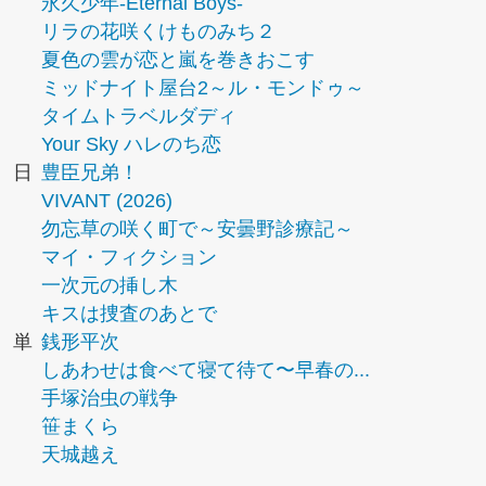
永久少年-Eternal Boys-
リラの花咲くけものみち２
夏色の雲が恋と嵐を巻きおこす
ミッドナイト屋台2～ル・モンドゥ～
タイムトラベルダディ
Your Sky ハレのち恋
日
豊臣兄弟！
VIVANT (2026)
勿忘草の咲く町で～安曇野診療記～
マイ・フィクション
一次元の挿し木
キスは捜査のあとで
単
銭形平次
しあわせは食べて寝て待て〜早春の...
手塚治虫の戦争
笹まくら
天城越え