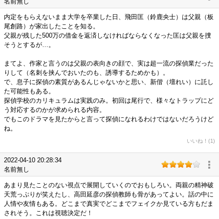
名前無し
内定をもらえないまま大学を卒業した日、飛田匡（鈴鹿央士）は父親（板
尾創路）が家出したことを知る。
父親が残した500万の借金を返済しなければならなくなった匡は父親を捜
そうとするが…。
まてよ、作家と言うのは父親の表向きの顔で、実は超一流の探偵業だった
りして（名刺を挟んでおいたのも、誘導するためかも）。
で、息子に探偵の素質があるんじゃないかと思い、新偕（壇れい）に託し
た可能性もある。
探偵学校のカリキュラムは実践のみ。初回は尾行で、様々なトラップにど
う対応するのかが求められる内容。
でもこのドラマを見たからと言って探偵になれるわけではないだろうけど
ね。
いいね！(1)
2022-04-10 20:28:34
名前無し
あまり見たことのない視点で展開していくのでおもしろい。両親の精神破
天荒っぷりが笑えたし、高田延彦の探偵教師も骨があってよい。話の中に
人情や友情もある。どこまで真実でどこまでフェイクか見ている方もだま
されそう。これは視聴決定だ！