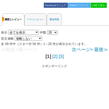
Facebookでシェア
Twitterでツイート
LINEで送る
感想とレビュー
ベストレビュー
番組情報
表示
件数
長文省略
全 59 件中（スター付 50 件）1～20 件が表示されています。
≪先頭
<前ページ
次ページ>
最後≫
[1]
[2]
[3]
スポンサーリンク