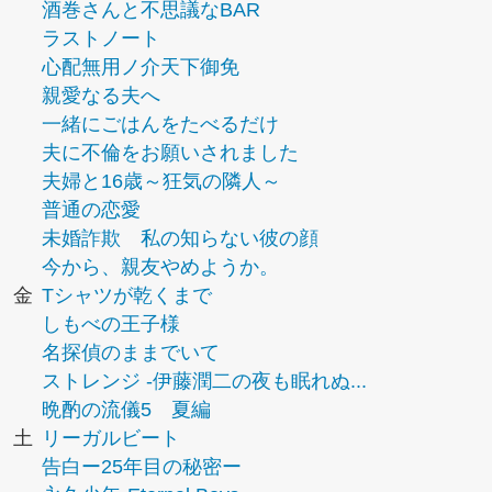
酒巻さんと不思議なBAR
ラストノート
心配無用ノ介天下御免
親愛なる夫へ
一緒にごはんをたべるだけ
夫に不倫をお願いされました
夫婦と16歳～狂気の隣人～
普通の恋愛
未婚詐欺 私の知らない彼の顔
今から、親友やめようか。
金
Tシャツが乾くまで
しもべの王子様
名探偵のままでいて
ストレンジ -伊藤潤二の夜も眠れぬ...
晩酌の流儀5 夏編
土
リーガルビート
告白ー25年目の秘密ー