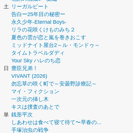
土
リーガルビート
告白ー25年目の秘密ー
永久少年-Eternal Boys-
リラの花咲くけものみち２
夏色の雲が恋と嵐を巻きおこす
ミッドナイト屋台2～ル・モンドゥ～
タイムトラベルダディ
Your Sky ハレのち恋
日
豊臣兄弟！
VIVANT (2026)
勿忘草の咲く町で～安曇野診療記～
マイ・フィクション
一次元の挿し木
キスは捜査のあとで
単
銭形平次
しあわせは食べて寝て待て〜早春の...
手塚治虫の戦争