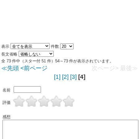
表示
件数
長文省略
全 73 件中（スター付 51 件）54～73 件が表示されています。
≪先頭
<前ページ
次ページ>
最後≫
[1]
[2]
[3]
[4]
名前
評価
感想