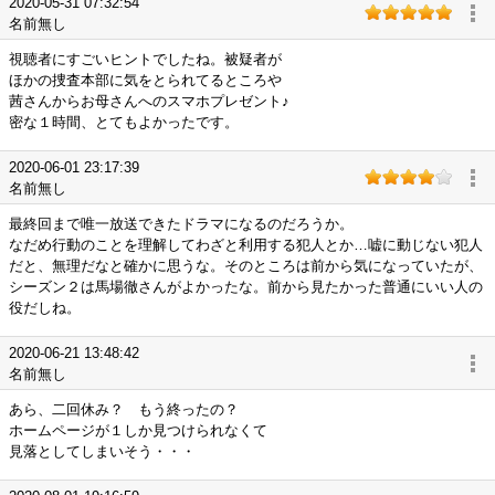
2020-05-31 07:32:54
名前無し
視聴者にすごいヒントでしたね。被疑者が
ほかの捜査本部に気をとられてるところや
茜さんからお母さんへのスマホプレゼント♪
密な１時間、とてもよかったです。
2020-06-01 23:17:39
名前無し
最終回まで唯一放送できたドラマになるのだろうか。
なだめ行動のことを理解してわざと利用する犯人とか…嘘に動じない犯人
だと、無理だなと確かに思うな。そのところは前から気になっていたが、
シーズン２は馬場徹さんがよかったな。前から見たかった普通にいい人の
役だしね。
2020-06-21 13:48:42
名前無し
あら、二回休み？ もう終ったの？
ホームページが１しか見つけられなくて
見落としてしまいそう・・・