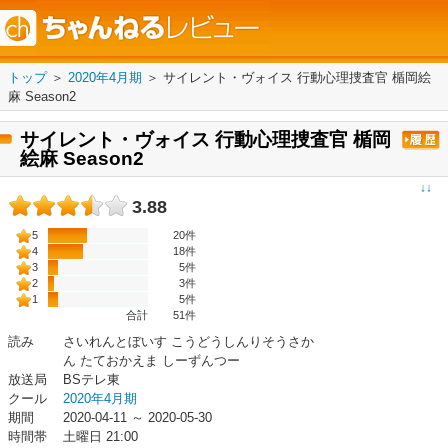
トップ
＞
2020年4月期
＞
サイレント・ヴォイス 行動心理捜査官 楯岡絵
麻 Season2
サイレント・ヴォイス 行動心理捜査官 楯岡
絵麻 Season2
↓↓
3.88
5
20件
4
18件
3
5件
2
3件
1
5件
合計
51
件
読み
さいれんとぼいす こうどうしんりそうさか
ん たておかえま しーずんつー
放送局
BSテレ東
クール
2020年4月期
期間
2020-04-11 ～ 2020-05-30
時間帯
土曜日 21:00