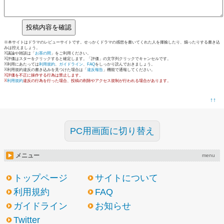
※本サイトはドラマのレビューサイトです。せっかくドラマの感想を書いてくれた人を揶揄したり、煽ったりする書き込
みは控えましょう。
※議論や雑談は「
お茶の間
」をご利用ください。
※評価はスターをクリックすると確定します。「評価」の文字列クリックでキャンセルです。
※利用にあたっては
利用規約
、
ガイドライン
、
FAQ
をしっかり読んでおきましょう。
※利用規約違反の書き込みを見つけた場合は「
違反報告
」機能で通報してください。
※評価を不正に操作する行為は禁止します。
※
利用規約
違反の行為を行った場合、投稿の削除やアクセス規制が行われる場合があります。
↑↑
PC用画面に切り替え
メニュー
menu
トップページ
サイトについて
利用規約
FAQ
ガイドライン
お知らせ
Twitter