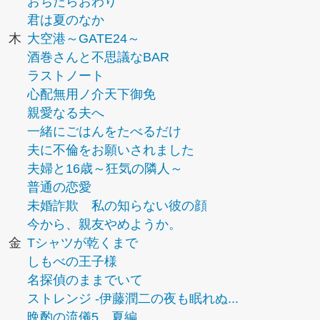
おちたらおわり
君は夏のなか
木
大空港～GATE24～
酒巻さんと不思議なBAR
ラストノート
心配無用ノ介天下御免
親愛なる夫へ
一緒にごはんをたべるだけ
夫に不倫をお願いされました
夫婦と16歳～狂気の隣人～
普通の恋愛
未婚詐欺 私の知らない彼の顔
今から、親友やめようか。
金
Tシャツが乾くまで
しもべの王子様
名探偵のままでいて
ストレンジ -伊藤潤二の夜も眠れぬ...
晩酌の流儀5 夏編