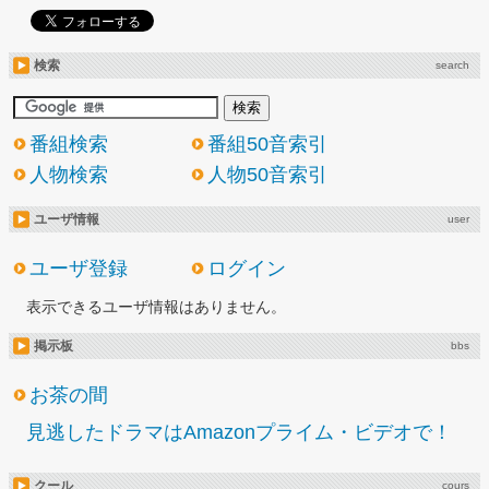
検索
search
番組検索
番組50音索引
人物検索
人物50音索引
ユーザ情報
user
ユーザ登録
ログイン
表示できるユーザ情報はありません。
掲示板
bbs
お茶の間
見逃したドラマはAmazonプライム・ビデオで！
クール
cours