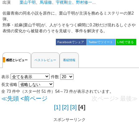
出演
栗山千明
、
馬場徹
、
宇梶剛士
、
野村修一
...
佐藤青南の同名小説を原作に、栗山千明が主演を務めるミステリーの第2
弾。
刑事・絵麻(栗山千明)が、人がうそをつく瞬間に0.2秒だけ現れるしぐさや
表情の変化から被疑者のうそを見破り、事件を解決する。
Facebookでシェア
Twitterでツイート
LINEで送る
感想とレビュー
ベストレビュー
番組情報
表示
件数
長文省略
全 73 件中（スター付 51 件）54～73 件が表示されています。
≪先頭
<前ページ
次ページ>
最後≫
[1]
[2]
[3]
[4]
スポンサーリンク