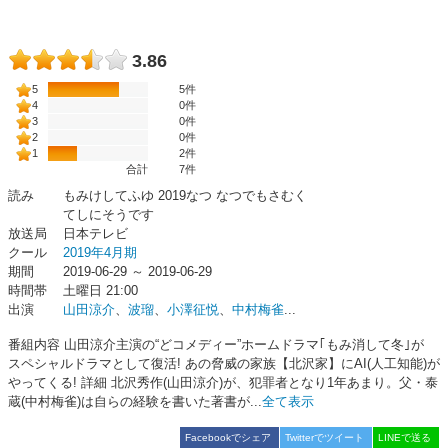
3.86
5
5件
4
0件
3
0件
2
0件
1
2件
合計
7
件
読み
もみけしてふゆ 2019なつ なつでもさむく
てしにそうです
放送局
日本テレビ
クール
2019年4月期
期間
2019-06-29 ～ 2019-06-29
時間帯
土曜日 21:00
出演
山田涼介
、
波瑠
、
小澤征悦
、
中村梅雀
...
番組内容 山田涼介主演の“どコメディー”ホームドラマ｢もみ消して冬｣が
スペシャルドラマとして復活! あの脅威の家族【北沢家】にAI(人工知能)が
やってくる! 詳細 北沢秀作(山田涼介)が、犯罪者となり1年あまり。父・泰
蔵(中村梅雀)は自らの経験を書いた著書が...
全て表示
Facebookでシェア
Twitterでツイート
LINEで送る