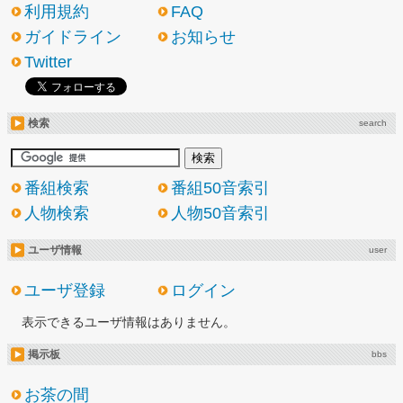
利用規約
FAQ
ガイドライン
お知らせ
Twitter
検索
search
番組検索
番組50音索引
人物検索
人物50音索引
ユーザ情報
user
ユーザ登録
ログイン
表示できるユーザ情報はありません。
掲示板
bbs
お茶の間