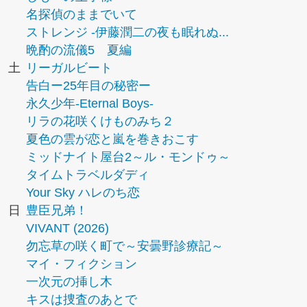
名探偵のままでいて
ストレンジ -伊藤潤二の夜も眠れぬ...
晩酌の流儀5 夏編
土
リーガルビート
告白ー25年目の秘密ー
永久少年-Eternal Boys-
リラの花咲くけものみち２
夏色の雲が恋と嵐を巻きおこす
ミッドナイト屋台2～ル・モンドゥ～
タイムトラベルダディ
Your Sky ハレのち恋
日
豊臣兄弟！
VIVANT (2026)
勿忘草の咲く町で～安曇野診療記～
マイ・フィクション
一次元の挿し木
キスは捜査のあとで