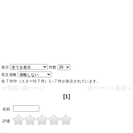
表示
件数
長文省略
全 7 件中（スター付 7 件）1～7 件が表示されています。
≪先頭
<前ページ
次ページ>
最後≫
[1]
名前
評価