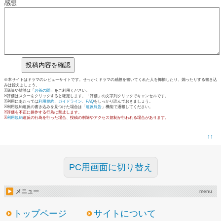
感想
※本サイトはドラマのレビューサイトです。せっかくドラマの感想を書いてくれた人を揶揄したり、煽ったりする書き込
みは控えましょう。
※議論や雑談は「
お茶の間
」をご利用ください。
※評価はスターをクリックすると確定します。「評価」の文字列クリックでキャンセルです。
※利用にあたっては
利用規約
、
ガイドライン
、
FAQ
をしっかり読んでおきましょう。
※利用規約違反の書き込みを見つけた場合は「
違反報告
」機能で通報してください。
※評価を不正に操作する行為は禁止します。
※
利用規約
違反の行為を行った場合、投稿の削除やアクセス規制が行われる場合があります。
↑↑
PC用画面に切り替え
メニュー
menu
トップページ
サイトについて