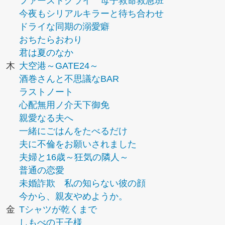
ファーストクライ 母子救命救急班
今夜もシリアルキラーと待ち合わせ
ドライな同期の溺愛癖
おちたらおわり
君は夏のなか
木
大空港～GATE24～
酒巻さんと不思議なBAR
ラストノート
心配無用ノ介天下御免
親愛なる夫へ
一緒にごはんをたべるだけ
夫に不倫をお願いされました
夫婦と16歳～狂気の隣人～
普通の恋愛
未婚詐欺 私の知らない彼の顔
今から、親友やめようか。
金
Tシャツが乾くまで
しもべの王子様