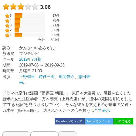
3.06
5
97件
4
75件
3
71件
2
56件
1
95件
合計
394
件
読み
かんさついあさがお
放送局
フジテレビ
クール
2019年7月期
期間
2019-07-08 ～ 2019-09-23
時間帯
月曜日 21:00
出演
上野樹里
、
時任三郎
、
風間俊介
、
志田未
来
...
ドラマの原作は漫画『監察医 朝顔』。 東日本大震災で、母親を亡くした
新米の女性法医学者・万木朝顔（上野樹里）が、遺体の死因を明らかにし
て“生きた証”を見つけ出していく。 そんな彼女を支えるのが刑事の父親・
万木平（時任三郎）。 遺された人たちの心を救う...
全て表示
Facebookでシェア
Twitterでツイート
LINEで送る