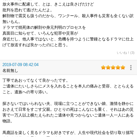
放火事件に配慮して、とは、きこえは良さげだけど
批判を恐れて逃げたんだよ。
解剖物で震災も扱うのだから、ワンクール、殺人事件も災害も全くない訳
無いもん。
ドラマで焼死体の解剖や身元判明のプロセスを
真面目に知らせて、いろんな犯罪や災害が
身近だし、他人事ではないと、危機を持つように警鐘となるドラマに仕上
げて放送すれば良かったのにと思う。
いいね！(3)
2019-07-09 08:42:04
名前無し
丁寧であおってなくて良かったです。
ご遺体にたいしさらにメスを入れることを本人の痛みと受容、ととらえる
こと。遺族への寄り添い。
探さないではいられない夫、現場に立つことができない娘、激情を静かに
おさえて日常をすごす父親。ひとりの死はこんなにも重く、それはあの災
害で一万人以上横たえられたご遺体や見つからないご遺体一人一人にある
物語。
馬鹿話を楽しく見るドラマも好きですが、人生や現代社会を切り取り描写