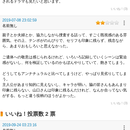
されるドラマも見たいと思います。
いいね！(3)
2019-07-08 23:02:59
名前無し
親子とか夫婦とか、協力しながら捜査する話って、すごく既視感のある雰
囲気。その上、テンポがのんびりで、セリフも印象に残らず、残念なが
ら、あまりおもしろいと思えなかった。
ご遺体への敬意は感じられるけれど、いろいろ記録していくシーンは緊迫
感がないし、何を検証しているのかもぼんやりしていて、飽きてしまう。
どうしてもアンナチュラルと比べてしまうけど、やっぱり見劣りしてしま
う。
主人公があまり知的に見えないし、キャラが弱い。脇の皆さんもあんまり
印象に残らない。山口さんは印象に残るんだけれど、なんか合ってない気
がする。もっと違う役柄のほうがよかった。
いいね！(3)
いいね！投票数 2 票
2019-09-24 03:23:16