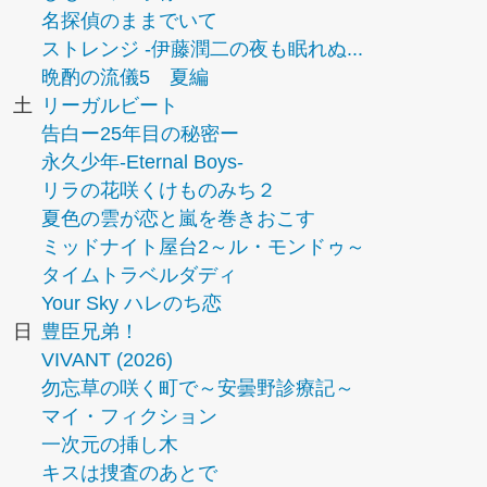
名探偵のままでいて
ストレンジ -伊藤潤二の夜も眠れぬ...
晩酌の流儀5 夏編
土
リーガルビート
告白ー25年目の秘密ー
永久少年-Eternal Boys-
リラの花咲くけものみち２
夏色の雲が恋と嵐を巻きおこす
ミッドナイト屋台2～ル・モンドゥ～
タイムトラベルダディ
Your Sky ハレのち恋
日
豊臣兄弟！
VIVANT (2026)
勿忘草の咲く町で～安曇野診療記～
マイ・フィクション
一次元の挿し木
キスは捜査のあとで