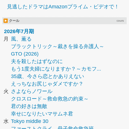
見逃したドラマはAmazonプライム・ビデオで！
クール
cours
2026年7月期
月
風、薫る
ブラックトリック～裁きを操る弁護人～
GTO (2026)
夫を殺したはずなのに
もう1度夫婦になりますか？～カモフ...
35歳、今さら恋とかありえない
えっちなお尻じゃダメですか？
火
さよならノワール
クロスロード～救命救急の約束～
君の好きは無敵
幸せになりたいマサムネ君
水
Tokyo middle 30
ファーストクライ 母子救命救急班