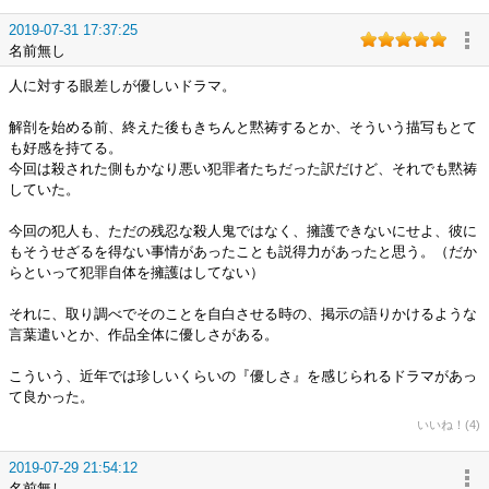
2019-07-31 17:37:25
名前無し
人に対する眼差しが優しいドラマ。
解剖を始める前、終えた後もきちんと黙祷するとか、そういう描写もとて
も好感を持てる。
今回は殺された側もかなり悪い犯罪者たちだった訳だけど、それでも黙祷
していた。
今回の犯人も、ただの残忍な殺人鬼ではなく、擁護できないにせよ、彼に
もそうせざるを得ない事情があったことも説得力があったと思う。（だか
らといって犯罪自体を擁護はしてない）
それに、取り調べでそのことを自白させる時の、掲示の語りかけるような
言葉遣いとか、作品全体に優しさがある。
こういう、近年では珍しいくらいの『優しさ』を感じられるドラマがあっ
て良かった。
いいね！(4)
2019-07-29 21:54:12
名前無し