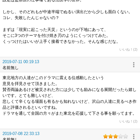
しかし、そのどれもが中途半端でぬるい演出だから少しも面白くない。
コレ、失敗したんじゃないの？
まずは「現実に起こった天災」というのが下地にあって、
そこに3つのテーマを付け焼き刃のようにくっつけてみた。
くっつけたはいいが上手く接着できなかった。そんな感じだな。
いいね！(2)
2019-07-11 00:19:13
名前無し
東北地方の人達がこのドラマに震える位感動したという
意見を拝見させて頂きました。
賛否両論あるけど被災された方には少しでも励みになる展開だったら嬉し
いです。とても難しいけど、
悲しくて辛くなる場面も有るかも知れないけど、沢山の人達に見るべき作
品と評価されるといいですね。
ドラマを通して全国の方々がまた東北を応援して下さる事を願ってます。
いいね！(2)
2019-07-08 22:33:13
名前無し