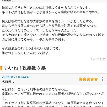
納豆なんてそもそもきれいにお行儀よく食べるもんじゃないし。
ネット小姑はお行儀が～とか倫理が～とか過度に騒ぐの本当にやめて。
例えば朝の忙しなさや大家族の食卓を描くシーンがあったとする。
昔なら当たり前に食べながら話したり子供を注意する場面があった。
たったそれだけのカットで、伝わる何かも大きかった。
でも今は絶対に流さない、小姑連中がお行儀が悪いだのなんだのって騒ぐ
のが目に見えてるから。一事が万事その調子。
その癖最近のTVはつまらないと騒いでる。
誰がつまらなくしてんだって話よ。
いいね！(4)
いいね！投票数 3 票
2019-08-27 00:44:48
名前無し
私は好き。こういう刑事ものは今までなかった。
食事のシーンが丁寧に描かれているのは死者と対照的な生の証なんだと思
う。
このドラマは別に監察医のお仕事話ではなく、毎日死者と向き合っている