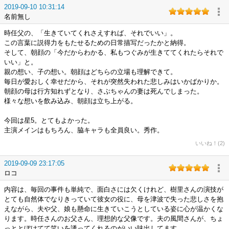
2019-09-10 10:31:14
名前無し
時任父の、「生きていてくれさえすれば、それでいい」。
この言葉に説得力をもたせるための日常描写だったかと納得。
そして、朝顔の「今だからわかる、私もつぐみが生きててくれたらそれで
いい」と。
親の想い、子の想い。朝顔はどちらの立場も理解できて。
毎日が愛おしく幸せだから、それが突然失われた悲しみはいかばかりか。
朝顔の母は行方知れずとなり、さぶちゃんの妻は死んでしまった。
様々な想いを飲み込み、朝顔は立ち上がる。
今回は星5。とてもよかった。
主演メインはもちろん、脇キャラも全員良い。秀作。
いいね！(2)
2019-09-09 23:17:05
ロコ
内容は、毎回の事件も単純で、面白さには欠くけれど、樹里さんの演技が
とても自然体でなりきっていて彼女の役に、母を津波で失った悲しさを抱
えながら、夫や父、娘も懸命に生きていこうとしている姿に心が温かくな
ります。時任さんのお父さん、理想的な父像です。夫の風間さんが、ちょ
っととぼけてて笑いを誘ってくれるのがいい味出してます。