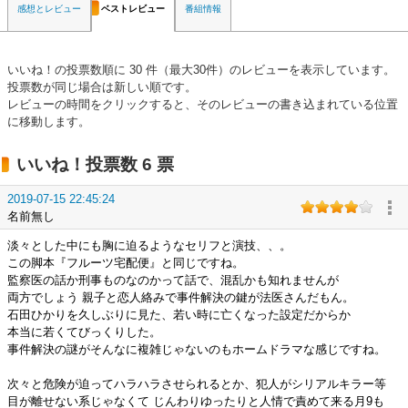
感想とレビュー
ベストレビュー
番組情報
いいね！の投票数順に 30 件（最大30件）のレビューを表示しています。
投票数が同じ場合は新しい順です。
レビューの時間をクリックすると、そのレビューの書き込まれている位置
に移動します。
いいね！投票数 6 票
2019-07-15 22:45:24
名前無し
淡々とした中にも胸に迫るようなセリフと演技、、。
この脚本『フルーツ宅配便』と同じですね。
監察医の話か刑事ものなのかって話で、混乱かも知れませんが
両方でしょう 親子と恋人絡みで事件解決の鍵が法医さんだもん。
石田ひかりを久しぶりに見た、若い時に亡くなった設定だからか
本当に若くてびっくりした。
事件解決の謎がそんなに複雑じゃないのもホームドラマな感じですね。
次々と危険が迫ってハラハラさせられるとか、犯人がシリアルキラー等
目が離せない系じゃなくて じんわりゆったりと人情で責めて来る月9も