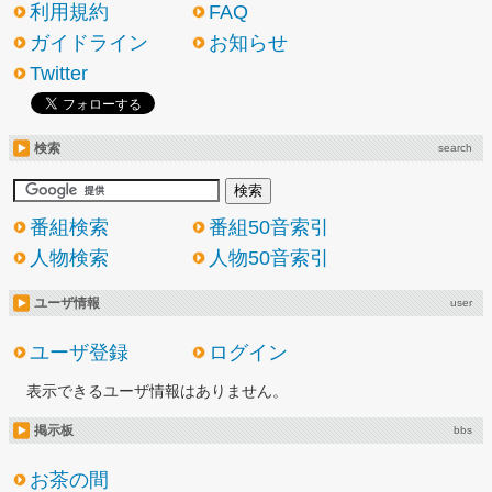
利用規約
FAQ
ガイドライン
お知らせ
Twitter
検索
search
番組検索
番組50音索引
人物検索
人物50音索引
ユーザ情報
user
ユーザ登録
ログイン
表示できるユーザ情報はありません。
掲示板
bbs
お茶の間