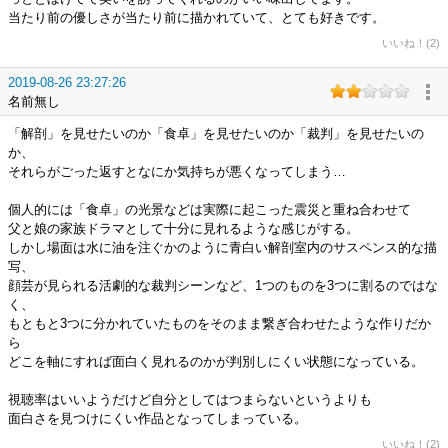
当たり前の優しさが当たり前に描かれていて、とても好きです。
いいね！(2)
2019-08-26 23:27:26
名前無し
「解剖」を見せたいのか「食卓」を見せたいのか「裁判」を見せたいの
か、
それらがごった返すとなにか気持ちが悪くなってしまう…
個人的には「食卓」の光景などは実際に起こった震災と重ね合わせて
父と娘の家族ドラマとして十分に見れるような感じがする。
しかし場面は水に油を注ぐかのように青白い解剖室内のサスペンス的な描
写、
顔芸が見られる活劇的な裁判シーンなど、1つのものを3つに割るのではな
く、
もともと3つに分かれていたものをそのまま繋ぎ合わせたような作りだか
ら
どこを軸にすれば面白く見れるのかが判別しにくい状態になっている。
視聴率はいいようだけど自分としてはつまらないというよりも
面白さを見つけにくい作品となってしまっている。
いいね！(2)