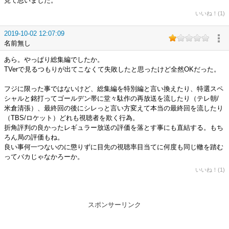
見て思いました。
いいね！(1)
2019-10-02 12:07:09
名前無し
あら。やっぱり総集編でしたか。
TVerで見るつもりが出てこなくて失敗したと思ったけど全然OKだった。
フジに限った事ではないけど、総集編を特別編と言い換えたり、特選スペ
シャルと銘打ってゴールデン帯に堂々駄作の再放送を流したり（テレ朝/
米倉清張）、最終回の後にシレっと言い方変えて本当の最終回を流したり
（TBS/ロケット）どれも視聴者を欺く行為。
折角評判の良かったレギュラー放送の評価を落とす事にも直結する。もち
ろん局の評価もね。
良い事何一つないのに懲りずに目先の視聴率目当てに何度も同じ轍を踏む
ってバカじゃなかろーか。
いいね！(1)
スポンサーリンク