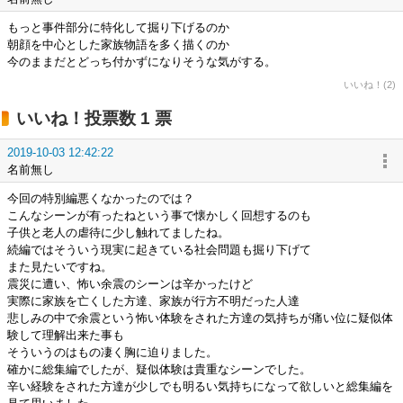
もっと事件部分に特化して掘り下げるのか
朝顔を中心とした家族物語を多く描くのか
今のままだとどっち付かずになりそうな気がする。
いいね！(2)
いいね！投票数 1 票
2019-10-03 12:42:22
名前無し
今回の特別編悪くなかったのでは？
こんなシーンが有ったねという事で懐かしく回想するのも
子供と老人の虐待に少し触れてましたね。
続編ではそういう現実に起きている社会問題も掘り下げて
また見たいですね。
震災に遭い、怖い余震のシーンは辛かったけど
実際に家族を亡くした方達、家族が行方不明だった人達
悲しみの中で余震という怖い体験をされた方達の気持ちが痛い位に疑似体
験して理解出来た事も
そういうのはもの凄く胸に迫りました。
確かに総集編でしたが、疑似体験は貴重なシーンでした。
辛い経験をされた方達が少しでも明るい気持ちになって欲しいと総集編を