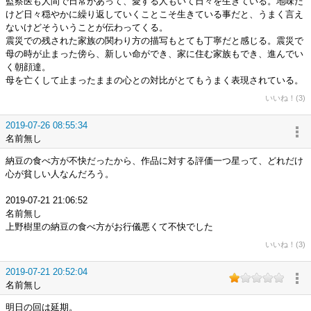
監察医も人間で日常があって、愛する人もいて日々を生きている。地味だ
けど日々穏やかに繰り返していくことこそ生きている事だと、うまく言え
ないけどそういうことが伝わってくる。
震災での残された家族の関わり方の描写もとても丁寧だと感じる。震災で
母の時が止まった傍ら、新しい命ができ、家に住む家族もでき、進んでい
く朝顔達。
母を亡くして止まったままの心との対比がとてもうまく表現されている。
いいね！(3)
2019-07-26 08:55:34
名前無し
納豆の食べ方が不快だったから、作品に対する評価一つ星って、どれだけ
心が貧しい人なんだろう。
2019-07-21 21:06:52
名前無し
上野樹里の納豆の食べ方がお行儀悪くて不快でした
いいね！(3)
2019-07-21 20:52:04
名前無し
明日の回は延期。