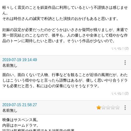
軽々しく震災のことを娯楽作品に利用しているという不謹慎さは感じませ
ん。
それは時任さんの誠実で朴訥とした演技のおかげもあると思います。
妊娠の設定が必要だったのかどうかはいささか疑問が残りましが、来週で
第一部完結とのことなので、後半も、人の優しさや全体として穏やかな作
品のトーンに期待したいと思います。そういう作品が少ないので。
いいね！(2)
2019-07-19 19:14:49
名前無し
面白い、面白くないで人物、行事などを観ることが近頃の風潮だが、わた
しはこういう穏やかなと言ったら語弊はあるが、優しく思いやり合うドラ
マも必要だと思う。私には心の栄養になりそうなドラマ。
いいね！(2)
2019-07-15 21:58:27
名前無し
映像はサスペンス風。
内容はホームドラマ。
設定は監察医の仕事場である法医学の世界。