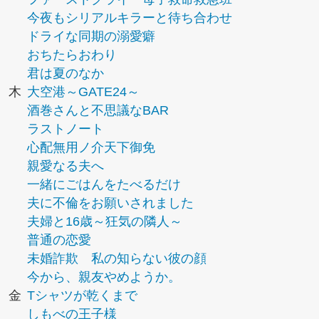
今夜もシリアルキラーと待ち合わせ
ドライな同期の溺愛癖
おちたらおわり
君は夏のなか
木
大空港～GATE24～
酒巻さんと不思議なBAR
ラストノート
心配無用ノ介天下御免
親愛なる夫へ
一緒にごはんをたべるだけ
夫に不倫をお願いされました
夫婦と16歳～狂気の隣人～
普通の恋愛
未婚詐欺 私の知らない彼の顔
今から、親友やめようか。
金
Tシャツが乾くまで
しもべの王子様