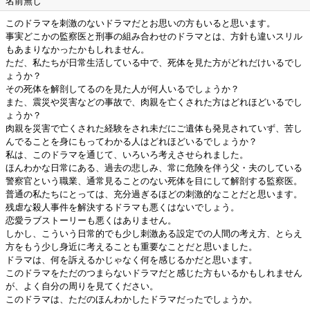
名前無し
このドラマを刺激のないドラマだとお思いの方もいると思います。
事実どこかの監察医と刑事の組み合わせのドラマとは、方針も違いスリル
もあまりなかったかもしれません。
ただ、私たちが日常生活している中で、死体を見た方がどれだけいるでし
ょうか？
その死体を解剖してるのを見た人が何人いるでしょうか？
また、震災や災害などの事故で、肉親を亡くされた方はどれほどいるでし
ょうか？
肉親を災害で亡くされた経験をされ未だにご遺体も発見されていず、苦し
んでることを身にもってわかる人はどれほどいるでしょうか？
私は、このドラマを通じて、いろいろ考えさせられました。
ほんわかな日常にある、過去の悲しみ、常に危険を伴う父・夫のしている
警察官という職業、通常見ることのない死体を目にして解剖する監察医。
普通の私たちにとっては、充分過ぎるほどの刺激的なことだと思います。
残虐な殺人事件を解決するドラマも悪くはないでしょう。
恋愛ラブストーリーも悪くはありません。
しかし、こういう日常的でも少し刺激ある設定での人間の考え方、とらえ
方をもう少し身近に考えることも重要なことだと思いました。
ドラマは、何を訴えるかじゃなく何を感じるかだと思います。
このドラマをただのつまらないドラマだと感じた方もいるかもしれません
が、よく自分の周りを見てください。
このドラマは、ただのほんわかしたドラマだったでしょうか。