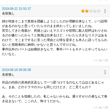
2019-08-22 15:55:37
名前無し
姉が何故そこまで真相を隠蔽しようとしたのか理解出来なくて、いつ説明
があるのかなと思っていたらそのまま終わってしまいましたね。
苦労してきた母親が、死後とはいえマスゴミや世間に殺人犯呼ばわりされ
るのが嫌だったから？と推測は出来るけど、バレたら大きなリスクはある
わけで、そこまでするに至った理由と心情を是非とも本人に語ってもらわ
ないと視聴者的に納得いかないと思うんですけどね。
事件以外のパートは結構好きなんで、事件パートもキチッとやってもらい
たいなと。
いいね！(2)
2019-08-18 09:06:08
名前無し
作品の内容の具体的言及なしで一つ星つけてるのなんて山ほどあるじゃ
ん。まあ、どのドラマのスレも同じだけどさ。どこ見てんの？
あ、そのことを指摘したの、私じゃないからね。通りすがりの者なんで巻
き込まないで。ここの人、怖そうだから。
いいね！(2)