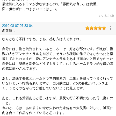
最近気に入るドラマが少なすぎるので「雰囲気が良い」は貴重。
変に狙わずにこのままいってほしい。
いいね！(2)
2019-08-07 07:33:04
名前無し
なんとなく不評ですね。まあ、感じ方は人それぞれ。
自分には、割と批判されているところこそ、好きな部分です。例えば、複
数の人がアンナチュラルを挙げて、そういう種類の作品ではなかったと指
摘しておられますが、逆にアンナチュラルをあまり面白いと思えなかった
自分には、謎解き部分はどうでも良くて、むしろホームドラマ的なほのぼ
の感に癒やされてます。
あと、法医学要素とホームドラマ的要素の「二兎」を追ってうまく行って
いないという指摘もありますが、自分的には、2つの要素がバランスよ
く、うまくつながって分離していないように見えます。
あと、これも賛否あると思いますが、震災で行方不明になった母（妻）の
こと。
今のところは、あの多くの命が失われた未曾有の大災害に対して、誠実に
向き合って作品を作っていると思います。