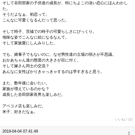
そして谷田部家の子供達の成長が、特にちよこの淡い恋心にほんわかし
た。
そうだよなぁ、初恋って。
こんなに可愛くなるんだって思った。
そして時子、茨城での時子の可愛らしさにびっくり。
地味な姿でこんなに絵になるなんて。
そして家族愛にしんみりした。
でも、婿養子でもないのに、なぜ男性達の立場の弱さが不思議。
おかあちゃん達の態度の大きさが目に付く。
そして嫁さん同士の交流？
あんなに女性ばかりきゃっきゃするのは早すぎると思う。
また、数年後に会いたい。
家族が増えているのかな？
成長した谷田部家長男も楽しみだ。
アベコメ店も楽しみだ。
米子、好きだなぁ。
いいね！(2)
2019-04-04 07:41:49