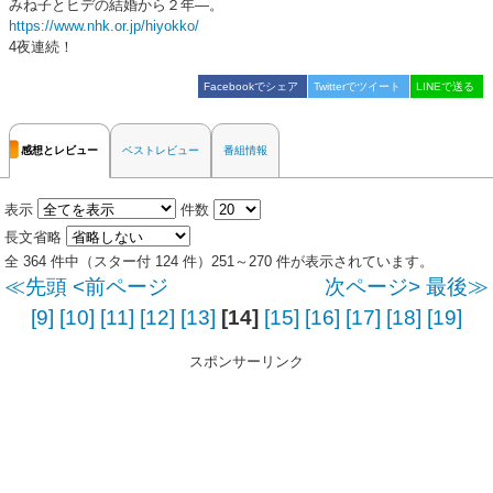
みね子とヒデの結婚から２年―。
https://www.nhk.or.jp/hiyokko/
4夜連続！
Facebookでシェア
Twitterでツイート
LINEで送る
感想とレビュー
ベストレビュー
番組情報
表示
件数
長文省略
全 364 件中（スター付 124 件）251～270 件が表示されています。
≪先頭
<前ページ
次ページ>
最後≫
[9]
[10]
[11]
[12]
[13]
[14]
[15]
[16]
[17]
[18]
[19]
スポンサーリンク