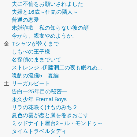
夫に不倫をお願いされました
夫婦と16歳～狂気の隣人～
普通の恋愛
未婚詐欺 私の知らない彼の顔
今から、親友やめようか。
金
Tシャツが乾くまで
しもべの王子様
名探偵のままでいて
ストレンジ -伊藤潤二の夜も眠れぬ...
晩酌の流儀5 夏編
土
リーガルビート
告白ー25年目の秘密ー
永久少年-Eternal Boys-
リラの花咲くけものみち２
夏色の雲が恋と嵐を巻きおこす
ミッドナイト屋台2～ル・モンドゥ～
タイムトラベルダディ