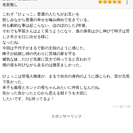
名前無し
これぞ『ひょっこ』普通の人たちがお互いを
慈しみながら普通の幸せを噛み締めて生きている。
何も劇的な事は起こらない、ほのぼのした2年後。
それでも早苗さんはよく笑うようになり、進の身長は少し伸びて時子は苦
しさ辛さを口に出せる様に
なったね。
今回は千代子がまるで影の主役のように感じた。
峰子が結婚し姉の代わりに茨城の家を守る
健気な妹…だけど先輩に茨大で待ってると言われて
畑の道を叫びながら走るのは微笑ましかった。
ひょっこは登場人物達が、まるで自分の身内のように感じられ、皆が元気
で良かった。
米子も義母とホントの母ちゃんみたいに仲良しなんだね。
良かった良かったと心から思える朝ドラを大切に
したいです、3も待ってるよ！
いいね！(1)
スポンサーリンク