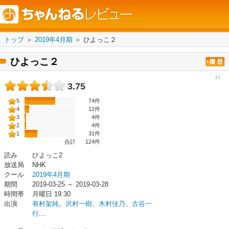
トップ
＞
2019年4月期
＞
ひよっこ２
ひよっこ２
↓↓
3.75
5
74件
4
11件
3
4件
2
4件
1
31件
合計
124
件
読み
ひよっこ2
放送局
NHK
クール
2019年4月期
期間
2019-03-25 ～ 2019-03-28
時間帯
月曜日 19:30
出演
有村架純
、
沢村一樹
、
木村佳乃
、
古谷一
行
...