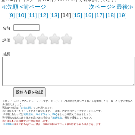
≪先頭
<前ページ
次ページ>
最後≫
[9]
[10]
[11]
[12]
[13]
[14]
[15]
[16]
[17]
[18]
[19]
名前
評価
感想
※本サイトはドラマのレビューサイトです。せっかくドラマの感想を書いてくれた人を揶揄したり、煽ったりする書き込
みは控えましょう。
※議論や雑談は「
お茶の間
」をご利用ください。
※評価はスターをクリックすると確定します。「評価」の文字列クリックでキャンセルです。
※利用にあたっては
利用規約
、
ガイドライン
、
FAQ
をしっかり読んでおきましょう。
※利用規約違反の書き込みを見つけた場合は「
違反報告
」機能で通報してください。
※評価を不正に操作する行為は禁止します。
※
利用規約
違反の行為を行った場合、投稿の削除やアクセス規制が行われる場合があります。