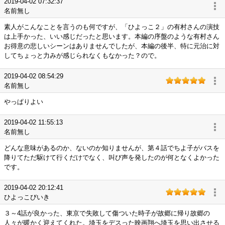
2019-04-02 07:32:37
名前無し
素人がこんなことを言うのも何ですが、「ひよっこ２」の有村さんの演技
は上手かった、いい感じだったと思います。本編の序盤のような有村さん
お得意の悲しいシーンはありませんでしたが、本編の後半、特に元治に対
してちょっと力みが感じられなくもなかった？ので。
2019-04-02 08:54:29
名前無し
やっぱりよい
2019-04-02 11:55:13
名前無し
どんな意味があるのか、ないのか知りませんが、第４話でちよ子がバスを
降りてただ駆けて行くだけでなく、叫び声を発したのが何となくよかった
です。
2019-04-02 20:12:41
ひよっこびいき
３～4話が良かった、東京で失敗して傷ついた時子が故郷に帰り故郷の
人々が暖かく迎えてくれた。埼玉をデスった映画翔へ埼玉を思い出させる