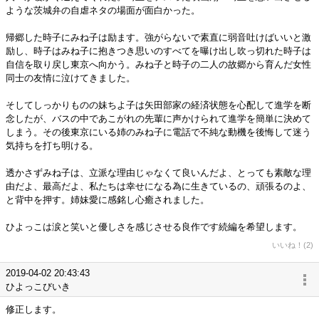
ような茨城弁の自虐ネタの場面が面白かった。
帰郷した時子にみね子は励ます。強がらないで素直に弱音吐けばいいと激
励し、時子はみね子に抱きつき思いのすべてを曝け出し吹っ切れた時子は
自信を取り戻し東京へ向かう。みね子と時子の二人の故郷から育んだ女性
同士の友情に泣けてきました。
そしてしっかりものの妹ちよ子は矢田部家の経済状態を心配して進学を断
念したが、バスの中であこがれの先輩に声かけられて進学を簡単に決めて
しまう。その後東京にいる姉のみね子に電話で不純な動機を後悔して迷う
気持ちを打ち明ける。
透かさずみね子は、立派な理由じゃなくて良いんだよ、とっても素敵な理
由だよ、最高だよ、私たちは幸せになる為に生きているの、頑張るのよ、
と背中を押す。姉妹愛に感銘し心癒されました。
ひよっこは涙と笑いと優しさを感じさせる良作です続編を希望します。
いいね！(2)
2019-04-02 20:43:43
ひよっこびいき
修正します。