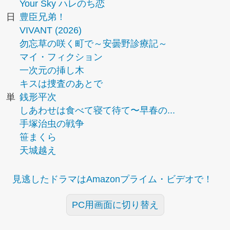
Your Sky ハレのち恋
日
豊臣兄弟！
VIVANT (2026)
勿忘草の咲く町で～安曇野診療記～
マイ・フィクション
一次元の挿し木
キスは捜査のあとで
単
銭形平次
しあわせは食べて寝て待て〜早春の...
手塚治虫の戦争
笹まくら
天城越え
見逃したドラマはAmazonプライム・ビデオで！
PC用画面に切り替え