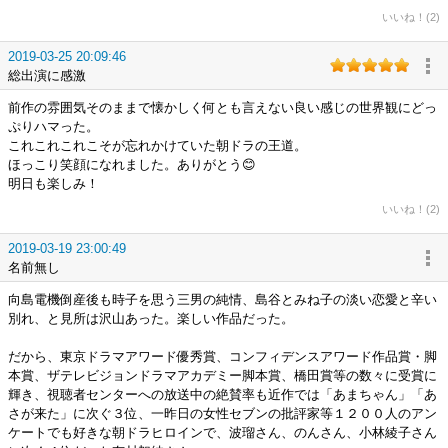
いいね！(2)
2019-03-25 20:09:46
総出演に感激
前作の雰囲気そのままで懐かしく何とも言えない良い感じの世界観にどっ
ぷりハマった。
これこれこれこそが忘れかけていた朝ドラの王道。
ほっこり笑顔になれました。ありがとう😊
明日も楽しみ！
いいね！(2)
2019-03-19 23:00:49
名前無し
向島電機倒産後も時子を思う三男の純情、島谷とみね子の淡い恋愛と辛い
別れ、と見所は沢山あった。楽しい作品だった。
だから、東京ドラマアワード優秀賞、コンフィデンスアワード作品賞・脚
本賞、ザテレビジョンドラマアカデミー脚本賞、橋田賞等の数々に受賞に
輝き、視聴者センターへの放送中の絶賛率も近作では「あまちゃん」「あ
さが来た」に次ぐ３位、一昨日の女性セブンの批評家等１２００人のアン
ケートでも好きな朝ドラヒロインで、波瑠さん、のんさん、小林綾子さん