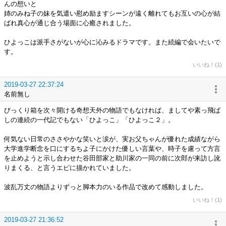
んの想いと
姉のみね子の妹を気遣い慰め励ますシーンが遠く離れてもお互いの心が結
ばれ真心が通じ合う場面に心癒されました。
ひよっこは派手さがないが心に沁みるドラマです。また続編で会いたいで
す。
いいね！(1)
2019-03-27 22:37:24
名前無し
びっくり箱を次々開ける奇想天外の物語でもなければ、ましてや素っ飛ば
しの連続の一代記でもない「ひよっこ」「ひよっこ２」。
何気ない日常のささやかな笑いと涙が、実お父ちゃんが優れた成績ながら
大学進学断念を口にするちよ子にかけた優しい言葉や、時子を慮って方言
を止めようと示し合わせた谷田部家と助川家の一同の前に次郎が来訪し訛
りまくる、と言うエピに描かれていました。
波乱万丈の物語よりずっと脚本力のいる作品で改めて感動しました。
いいね！(1)
2019-03-27 21:36:52