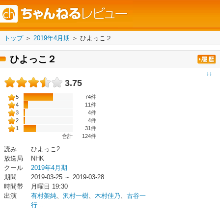
トップ
＞
2019年4月期
＞
ひよっこ２
ひよっこ２
↓↓
3.75
5
74件
4
11件
3
4件
2
4件
1
31件
合計
124
件
読み
ひよっこ2
放送局
NHK
クール
2019年4月期
期間
2019-03-25 ～ 2019-03-28
時間帯
月曜日 19:30
出演
有村架純
、
沢村一樹
、
木村佳乃
、
古谷一
行
...