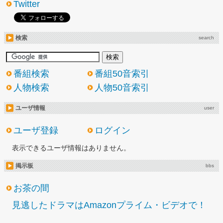
Twitter
検索
search
番組検索
番組50音索引
人物検索
人物50音索引
ユーザ情報
user
ユーザ登録
ログイン
表示できるユーザ情報はありません。
掲示板
bbs
お茶の間
見逃したドラマはAmazonプライム・ビデオで！