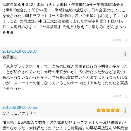
拡散希望🎍🐥🎍12月31日（火）大晦日・午前8時15分〜午前10時15分ま
で‼️NHK総合にて30分×4回・一挙4話連続の放送が，日本全国のひよっこ
を愛された，朝ドラファミリーの皆様の，強いご要望にお応えして，『ひ
よっこ2』の再放送が本日正式に決定致しました🎊㊗️令和元年も残り1ヶ
月！大晦日のひよっこ2〜再放送まで指折り数えて，楽しみにがんばっぺ
🎍🐥🎍
いいね！(1)
2019-10-19 08:09:07
名前無し
「東京ブラックホール」で、当時の出稼ぎ労働者に行方不明者が多かった
ことが紹介されていた。当時の東京がいかに汚い街だったかなどは劇中に
触れられていなかったから、当時を忠実に描いたとまでは言うつもりはな
いが、ストーリーの軸になっているこのテーマはリアルだったのだと実感
させられた。
いいね！(1)
2019-06-29 06:06:55
ひよっこファミリー
NHK様！BS未加入で数多くのご家庭やひよっこファミリー及び視聴者が
観れなかった→大好評だった『ひよっこ特別編』の早期再放送をNHK総合