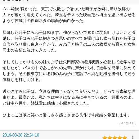
３～4話が良かった、東京で失敗して傷ついた時子が故郷に帰り故郷の
人々が暖かく迎えてくれた。埼玉をデスった映画翔へ埼玉を思い出させる
ような茨城弁の自虐ネタの場面が面白かった。
帰郷した時子にみね子は励ます。強がらないで素直に弱音吐けばいいと激
励し、時子はみね子に抱きつき思いのすべてを曝け出し吹っ切れた時子は
自信を取り戻し東京へ向かう。みね子と時子の二人の故郷から育んだ女性
同士の友情に泣けてきました。
そしてしっかりものの妹ちよ子は矢田部家の経済状態を心配して進学を断
念したが、バスの中であこがれの先輩に声かけられて進学を簡単に決めて
しまう。その後東京にいる姉のみね子に電話で不純な動機を後悔して迷う
気持ちを打ち明ける。
透かさずみね子は、立派な理由じゃなくて良いんだよ、とっても素敵な理
由だよ、最高だよ、私たちは幸せになる為に生きているの、頑張るのよ、
と背中を押す。姉妹愛に感銘し心癒されました。
ひよっこは涙と笑いと優しさを感じさせる良作です続編を希望します。
いいね！(2)
2019-03-28 22:24:10