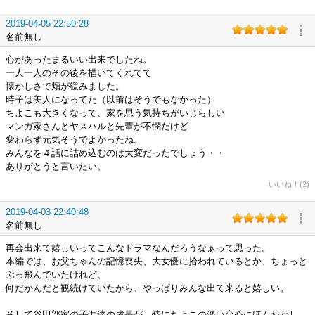
2019-04-05 22:50:28
名前無し
心があったまるいい出来でしたね。
一人一人のその後を描いてくれてて
懐かしさで頬が緩みました。
時子は美人になってた（以前はそうでもなかった）
ちよこも大きくなって、家を思う気持ちがいじらしい
マンガ家さんとヤスハルと先輩が不憫だけど
変わらず元気そうでよかったね。
みんなを４話に詰め込むのは大変だったでしょう・・
ありがとうと言いたい。
いいね！(2)
2019-04-03 22:40:48
名前無し
再会出来て嬉しいってこんなドラマなんだろうなぁって思った。
本編では、お父ちゃんの記憶喪失、大女優に拾われているとか、ちょっと
ぶっ飛んでいたけれど、
何だかんだと観続けていたから、やっぱりみんな出て来ると嬉しい。
そして谷田部家の子供達の成長が、特にちよこの淡い恋心にほんわかし