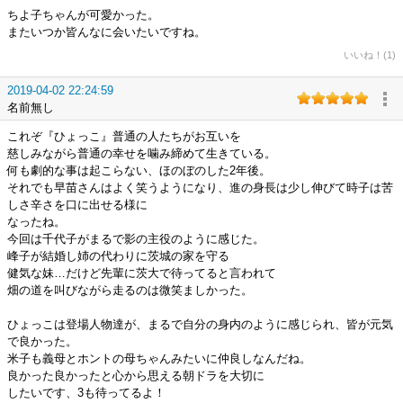
ちよ子ちゃんが可愛かった。
またいつか皆んなに会いたいですね。
いいね！(1)
2019-04-02 22:24:59
名前無し
これぞ『ひょっこ』普通の人たちがお互いを
慈しみながら普通の幸せを噛み締めて生きている。
何も劇的な事は起こらない、ほのぼのした2年後。
それでも早苗さんはよく笑うようになり、進の身長は少し伸びて時子は苦
しさ辛さを口に出せる様に
なったね。
今回は千代子がまるで影の主役のように感じた。
峰子が結婚し姉の代わりに茨城の家を守る
健気な妹…だけど先輩に茨大で待ってると言われて
畑の道を叫びながら走るのは微笑ましかった。
ひょっこは登場人物達が、まるで自分の身内のように感じられ、皆が元気
で良かった。
米子も義母とホントの母ちゃんみたいに仲良しなんだね。
良かった良かったと心から思える朝ドラを大切に
したいです、3も待ってるよ！