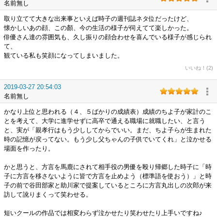
名前無し
取り立てて大きな出来事といえば時子の週刊誌ネタ位だったけど、
懐かしいあの顔、この顏、今の生活の様子が伺えてて楽しかった。
俳優さん達の雰囲気も、久し振りの顔合わせを喜んでいる様子が感じられ
て、
観ている私も笑顔になってしまいました。
いいね！(2)
2019-03-27 20:54:03
名前無し
かなり上位と思われる（４、５ばかりの成績表）成績のちよ子が家計のこ
とを考えて、大学に進学せずに高卒で通える職場に就職したい、と言う
と、実が「親孝行はもう少ししてからでいい。まだ、ちよ子らが生まれた
時の記憶が戻ってない。もう少し父ちゃんの子供でいてくれ」と泣かせる
場面を作ったり。
かと思うと、方言を馬鹿にされて相手役の男優を殴り帰郷した時子に「時
子に方言を移さないように皆で方言を止めよう（標準語を使おう）」と時
子の前で谷田部家と助川家で提案しているところに方言丸出しの次郎が来
訪して訛りまくって笑わせる。
短いクールの作品では相変わらず泣かせたり笑わせたり上手いですね♪