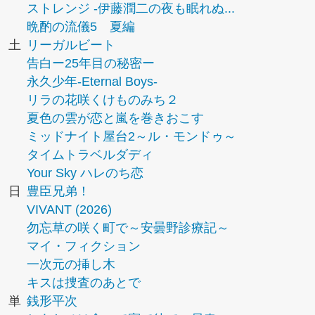
ストレンジ -伊藤潤二の夜も眠れぬ...
晩酌の流儀5 夏編
土
リーガルビート
告白ー25年目の秘密ー
永久少年-Eternal Boys-
リラの花咲くけものみち２
夏色の雲が恋と嵐を巻きおこす
ミッドナイト屋台2～ル・モンドゥ～
タイムトラベルダディ
Your Sky ハレのち恋
日
豊臣兄弟！
VIVANT (2026)
勿忘草の咲く町で～安曇野診療記～
マイ・フィクション
一次元の挿し木
キスは捜査のあとで
単
銭形平次