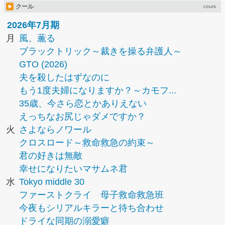
クール
cours
2026年7月期
月
風、薫る
ブラックトリック～裁きを操る弁護人～
GTO (2026)
夫を殺したはずなのに
もう1度夫婦になりますか？～カモフ...
35歳、今さら恋とかありえない
えっちなお尻じゃダメですか？
火
さよならノワール
クロスロード～救命救急の約束～
君の好きは無敵
幸せになりたいマサムネ君
水
Tokyo middle 30
ファーストクライ 母子救命救急班
今夜もシリアルキラーと待ち合わせ
ドライな同期の溺愛癖