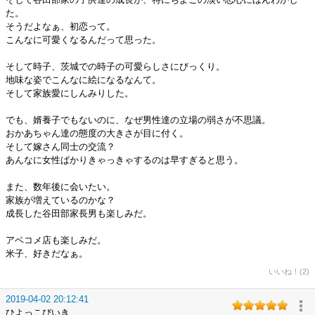
た。
そうだよなぁ、初恋って。
こんなに可愛くなるんだって思った。
そして時子、茨城での時子の可愛らしさにびっくり。
地味な姿でこんなに絵になるなんて。
そして家族愛にしんみりした。
でも、婿養子でもないのに、なぜ男性達の立場の弱さが不思議。
おかあちゃん達の態度の大きさが目に付く。
そして嫁さん同士の交流？
あんなに女性ばかりきゃっきゃするのは早すぎると思う。
また、数年後に会いたい。
家族が増えているのかな？
成長した谷田部家長男も楽しみだ。
アベコメ店も楽しみだ。
米子、好きだなぁ。
いいね！(2)
2019-04-02 20:12:41
ひよっこびいき