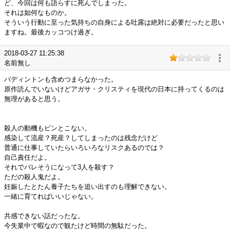
ど、今回は何も語らすに死んでしまった。
それは如何なものか。
そういう行動に至った気持ちの自身による吐露は絶対に必要だったと思い
ますね。最後カッコつけ過ぎ。
2018-03-27 11:25:38
名前無し
パディントンも含めつまらなかった。
原作読んでいないけどアガサ・クリスティを現代の日本に持ってくるのは
無理があると思う。
殺人の動機もピンとこない。
感染して流産？死産？してしまったのは残念だけど
普通に仕事していたらいろいろなリスクあるのでは？
自己責任だよ。
それでバレそうになって3人を殺す？
ただの殺人鬼だよ。
妊娠したとたん養子たちを追い出すのも理解できない。
一緒に育てればいいじゃない。
共感できない話だったな。
今失業中で暇なので観たけど時間の無駄だった。