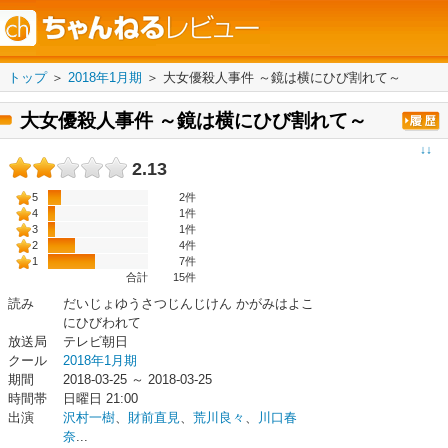
トップ
＞
2018年1月期
＞
大女優殺人事件 ～鏡は横にひび割れて～
大女優殺人事件 ～鏡は横にひび割れて～
↓↓
2.13
5
2件
4
1件
3
1件
2
4件
1
7件
合計
15
件
読み
だいじょゆうさつじんじけん かがみはよこ
にひびわれて
放送局
テレビ朝日
クール
2018年1月期
期間
2018-03-25 ～ 2018-03-25
時間帯
日曜日 21:00
出演
沢村一樹
、
財前直見
、
荒川良々
、
川口春
奈
...