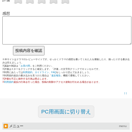
感想
※本サイトはドラマのレビューサイトです。せっかくドラマの感想を書いてくれた人を揶揄したり、煽ったりする書き込
みは控えましょう。
※議論や雑談は「
お茶の間
」をご利用ください。
※評価はスターをクリックすると確定します。「評価」の文字列クリックでキャンセルです。
※利用にあたっては
利用規約
、
ガイドライン
、
FAQ
をしっかり読んでおきましょう。
※利用規約違反の書き込みを見つけた場合は「
違反報告
」機能で通報してください。
※評価を不正に操作する行為は禁止します。
※
利用規約
違反の行為を行った場合、投稿の削除やアクセス規制が行われる場合があります。
↑↑
PC用画面に切り替え
メニュー
menu