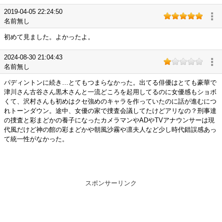
2019-04-05 22:24:50
名前無し
初めて見ました。よかったよ。
2024-08-30 21:04:43
名前無し
パディントンに続き…とてもつまらなかった。出てる俳優はとても豪華で
津川さん古谷さん黒木さんと一流どころを起用してるのに女優感もショボ
くて、沢村さんも初めはクセ強めのキャラを作っていたのに話が進むにつ
れトーンダウン。途中、女優の家で捜査会議してたけどアリなの？刑事達
の捜査と彩まどかの養子になったカメラマンやADやTVアナウンサーは現
代風だけど神の館の彩まどかや朝風沙霧や凛夫人など少し時代錯誤感あっ
て統一性がなかった。
スポンサーリンク