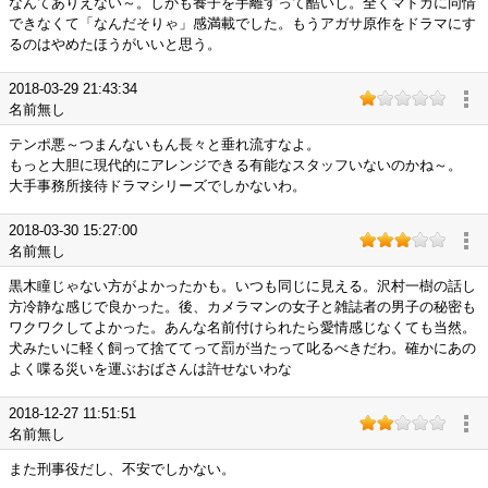
なんてありえない～。しかも養子を手離すって酷いし。全くマドカに同情
できなくて「なんだそりゃ」感満載でした。もうアガサ原作をドラマにす
るのはやめたほうがいいと思う。
2018-03-29 21:43:34
名前無し
テンポ悪～つまんないもん長々と垂れ流すなよ。
もっと大胆に現代的にアレンジできる有能なスタッフいないのかね～。
大手事務所接待ドラマシリーズでしかないわ。
2018-03-30 15:27:00
名前無し
黒木瞳じゃない方がよかったかも。いつも同じに見える。沢村一樹の話し
方冷静な感じで良かった。後、カメラマンの女子と雑誌者の男子の秘密も
ワクワクしてよかった。あんな名前付けられたら愛情感じなくても当然。
犬みたいに軽く飼って捨ててって罰が当たって叱るべきだわ。確かにあの
よく喋る災いを運ぶおばさんは許せないわな
2018-12-27 11:51:51
名前無し
また刑事役だし、不安でしかない。