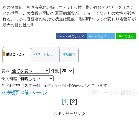
あの名警部・相国寺竜也が帰ってくる!!沢村一樹が再びアガサ・クリステ
ィの世界へ…大女優が開いた豪華絢爛なパーティーでひとりの女性が殺さ
れる。しかし容疑者だらけで捜査は難航…警視庁きっての変わり者警部が
最大の謎に挑む!!
Facebookでシェア
Twitterでツイート
LINEで送る
感想とレビュー
ベストレビュー
番組情報
表示
件数
長文省略
全 28 件中（スター付 15 件）9～28 件が表示されています。
≪先頭
<前ページ
次ページ>
最後≫
[1]
[2]
スポンサーリンク