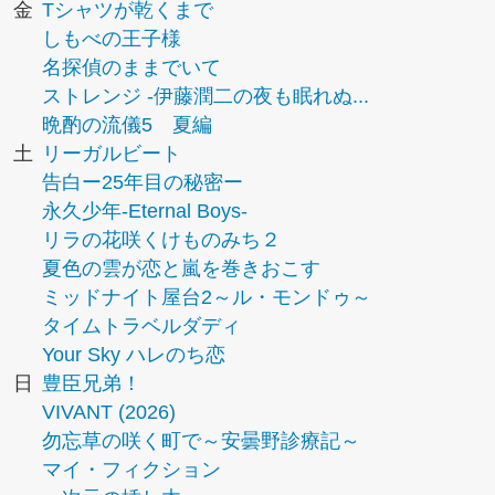
金
Tシャツが乾くまで
しもべの王子様
名探偵のままでいて
ストレンジ -伊藤潤二の夜も眠れぬ...
晩酌の流儀5 夏編
土
リーガルビート
告白ー25年目の秘密ー
永久少年-Eternal Boys-
リラの花咲くけものみち２
夏色の雲が恋と嵐を巻きおこす
ミッドナイト屋台2～ル・モンドゥ～
タイムトラベルダディ
Your Sky ハレのち恋
日
豊臣兄弟！
VIVANT (2026)
勿忘草の咲く町で～安曇野診療記～
マイ・フィクション