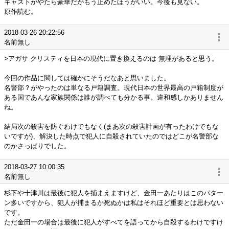
キャストがやたら豪華だがもう止めたほうがいい。今後も見ない。
原作読む。
2018-03-26 20:22:56
名前無し
>アガサ クリスティを日本の現代に置き換えるのは 無理があると思う。
今回の作品に関しては確かにそうだなあと思いました。
名警部？がやったのは単なる戸籍調査。現代日本の世界最高の戸籍制度が
ある国であんな家族関係は誰が調べても分かる事。違和感しかありません
ね。
結局次の殺害を防ぐわけでもなく(まあ次の殺害計画が有ったわけでもな
いですが)、解決した時点で犯人に自殺されていたのではどこが名警部な
のかさっぱりでした。
2018-03-27 10:00:35
名前無し
杉下や十津川は最後に犯人を捕まえますけど、金田一あたりはこのパター
ン多いですから、犯人が捕まるか死ぬかは私はそれほど重要とは思わない
です。
ただ金田一の場合は最後に犯人がすべてを語ってから自殺するわけですけ