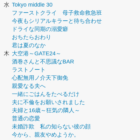
水
Tokyo middle 30
ファーストクライ 母子救命救急班
今夜もシリアルキラーと待ち合わせ
ドライな同期の溺愛癖
おちたらおわり
君は夏のなか
木
大空港～GATE24～
酒巻さんと不思議なBAR
ラストノート
心配無用ノ介天下御免
親愛なる夫へ
一緒にごはんをたべるだけ
夫に不倫をお願いされました
夫婦と16歳～狂気の隣人～
普通の恋愛
未婚詐欺 私の知らない彼の顔
今から、親友やめようか。