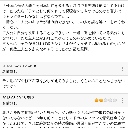
「外国の作品の舞台を日本に置き換える」時点で世界観は崩壊してるわけ
で、だったらドラマとして何をもって視聴者をひきつけるのかと言えば、
キャラクターしかないはずなんですが…
肝心の主人公のキャラが魅力的ではない。この人が謎を解いてもわくわ
くしない。
主人公に自分を投影することもできない、一緒に謎を解いている気分にも
なれない、ただ主人公があれこれやってるのをながめているだけ。
主人公のキャラが良ければ多少シナリオがイマイチでも観れるものなのだ
が、何故主人公をあんなキャラにしたのか甚だ疑問。
2018-03-28 06:59:18
名前無し
テレ朝の宝の杉下右京を少し変えてみました、ぐらいのことなんじゃない
ですか？
2018-03-29 18:56:21
名前無し
凛さんを殺す動機が弱いと思った。ジカ熱うつされた件で恨むのは分から
ないでもないけど、８年も前のことだしマドカの大ファンで悪気は全くな
かったわけで。それに絶対にその時の接触が原因と断定できないのに殺す