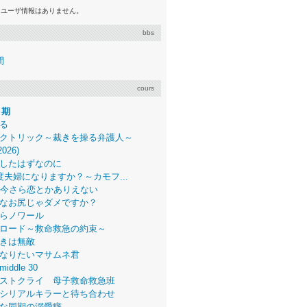
るユーザ情報はありません。
bbs
間
cours
月期
る
クトリック～裁きを操る弁護人～
2026)
したはずなのに
度夫婦になりますか？～カモフ...
、今さら恋とかありえない
なお尻じゃダメですか？
らノワール
ロード～救命救急の約束～
きは無敵
なりたいマサムネ君
middle 30
ストクライ 母子救命救急班
シリアルキラーと待ち合わせ
な同期の溺愛癖