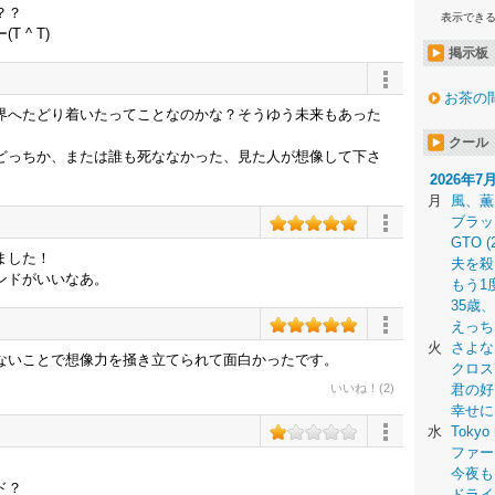
？？
表示でき
 ^ T)
掲示板
お茶の
界へたどり着いたってことなのかな？そうゆう未来もあった
クール
どっちか、または誰も死ななかった、見た人が想像して下さ
2026年7
月
風、薫
ブラッ
GTO (
ました！
夫を殺
ンドがいいなあ。
もう1
35歳
えっち
火
さよな
ないことで想像力を掻き立てられて面白かったです。
クロス
いいね！(2)
君の好
幸せに
水
Tokyo 
ファー
今夜も
ド？
ドライ