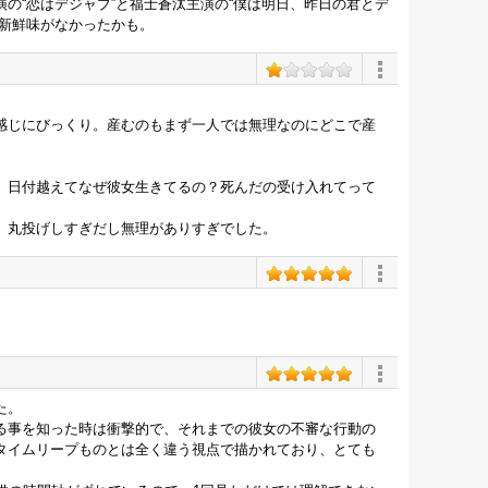
の“恋はデジャブ”と福士蒼汰主演の“僕は明日、昨日の君とデ
で新鮮味がなかったかも。
感じにびっくり。産むのもまず一人では無理なのにどこで産
、日付越えてなぜ彼女生きてるの？死んだの受け入れてって
、丸投げしすぎだし無理がありすぎでした。
た。
る事を知った時は衝撃的で、それまでの彼女の不審な行動の
タイムリープものとは全く違う視点で描かれており、とても