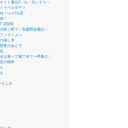
ナイト屋台2～ル・モンドゥ～
トラベルダディ
 Sky ハレのち恋
弟！
T (2026)
の咲く町で～安曇野診療記～
フィクション
の挿し木
捜査のあとで
次
せは食べて寝て待て〜早春の...
虫の戦争
ら
え
ーリンク