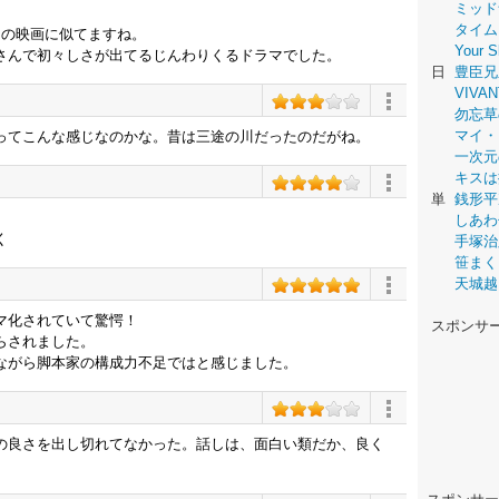
ミッド
タイム
あの映画に似てますね。
Your
さんで初々しさが出てるじんわりくるドラマでした。
日
豊臣兄
VIVAN
勿忘草
マイ・
ってこんな感じなのかな。昔は三途の川だったのだがね。
一次元
キスは
単
銭形平
しあわ
く
手塚治
笹まく
天城越
マ化されていて驚愕！
スポンサ
らされました。
ながら脚本家の構成力不足ではと感じました。
の良さを出し切れてなかった。話しは、面白い類だか、良く
。