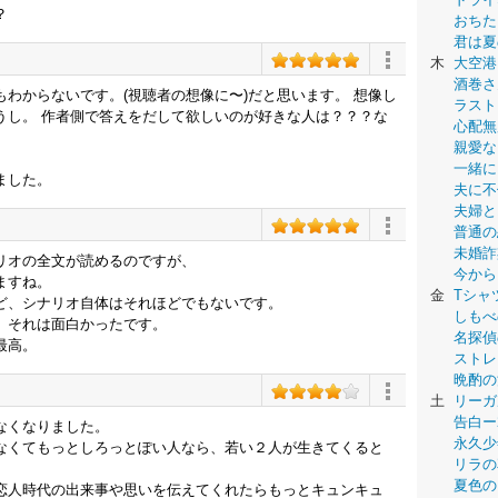
？
おちた
君は夏
木
大空港
酒巻さ
わからないです。(視聴者の想像に〜)だと思います。 想像し
ラスト
うし。 作者側で答えをだして欲しいのが好きな人は？？？な
心配無
親愛な
一緒に
ました。
夫に不
夫婦と
普通の
未婚詐
リオの全文が読めるのですが、
今から
ますね。
金
Tシャ
ど、シナリオ自体はそれほどでもないです。
しもべ
、それは面白かったです。
名探偵
最高。
ストレ
晩酌の
土
リーガ
告白ー
なくなりました。
永久少年-
なくてもっとしろっとぽい人なら、若い２人が生きてくると
リラの
夏色の
恋人時代の出来事や思いを伝えてくれたらもっとキュンキュ