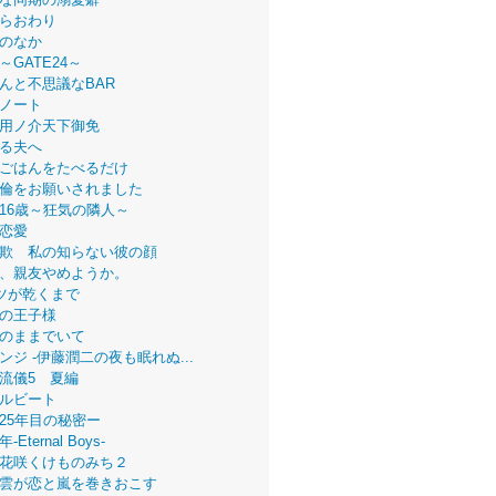
らおわり
のなか
～GATE24～
んと不思議なBAR
ノート
用ノ介天下御免
る夫へ
ごはんをたべるだけ
倫をお願いされました
16歳～狂気の隣人～
恋愛
欺 私の知らない彼の顔
、親友やめようか。
ツが乾くまで
の王子様
のままでいて
ンジ -伊藤潤二の夜も眠れぬ...
流儀5 夏編
ルビート
25年目の秘密ー
Eternal Boys-
花咲くけものみち２
雲が恋と嵐を巻きおこす