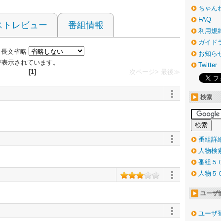
ちゃん
FAQ
ストレビュー
番組情報
利用規
ガイド
長文省略
お知ら
 件が表示されています。
Twitter
[1]
次ページ>
最後≫
検索
番組詳
人物検
番組５
人物５
ユーザ
ユーザ