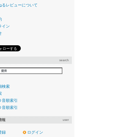
ねるレビューについて
約
ライン
せ
search
細検索
索
０音順索引
０音順索引
情報
user
登録
ログイン