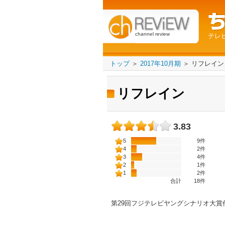
channel review
テレ
トップ
＞
2017年10月期
＞
リフレイン
リフレイン
3.83
5
9件
4
2件
3
4件
2
1件
1
2件
合計
18
件
第29回フジテレビヤングシナリオ大賞