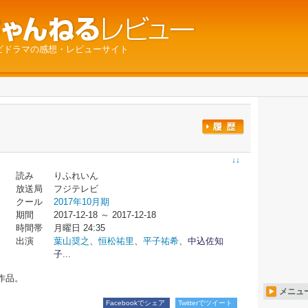
ビドラマの感想・レビューサイト
↓↓
読み
りふれいん
放送局
フジテレビ
クール
2017年10月期
期間
2017-12-18 ～ 2017-12-18
時間帯
月曜日 24:35
出演
葉山奨之
、
恒松祐里
、
平子祐希
、
中込佐知
子
...
作品。
メニュ
Facebookでシェア
Twitterでツイート