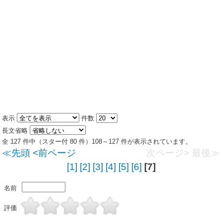
表示
件数
長文省略
全 127 件中（スター付 80 件）108～127 件が表示されています。
≪先頭
<前ページ
次ページ>
最後≫
[1]
[2]
[3]
[4]
[5]
[6]
[7]
名前
評価