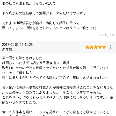
他の社員も誰も気が付かないなんて
ドン底からの逆転劇って池井戸ドラマみたいでウンザリ
それより柳沢慎吾が別会社に出向して調子に乗って
浮いてしまって掃除をさせられてるシーンはリアルで良かった
いいね！(1)
2018-01-01 22:41:25
名前無し
第一回から泣かされました。
録画していた後半３話を今日家族揃って鑑賞。
数年前に自分の会社を破産させてたたんだ父親が涙を流して見ていまし
た。そして母も私も。
後半に盛り上がりを持ってくる脚本が巧みで、毎回引き込まれました。
まぁ確かに英語も堪能な打越さんが海外に直接売り込むことをなぜ考えな
かったのかが不自然ではありましたが、そこはドラマですからね。
これをTBSが作るともっとベタベタした印象になっちゃいそうですが、絶
妙なバランスでしたね。
途中で原作本を買い、ドラマを見終わってから読もうと寝かせていまし