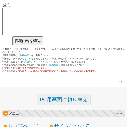
感想
※本サイトはドラマのレビューサイトです。せっかくドラマの感想を書いてくれた人を揶揄したり、煽ったりする書き込
みは控えましょう。
※議論や雑談は「
お茶の間
」をご利用ください。
※評価はスターをクリックすると確定します。「評価」の文字列クリックでキャンセルです。
※利用にあたっては
利用規約
、
ガイドライン
、
FAQ
をしっかり読んでおきましょう。
※利用規約違反の書き込みを見つけた場合は「
違反報告
」機能で通報してください。
※評価を不正に操作する行為は禁止します。
※
利用規約
違反の行為を行った場合、投稿の削除やアクセス規制が行われる場合があります。
↑↑
PC用画面に切り替え
メニュー
menu
トップページ
サイトについて