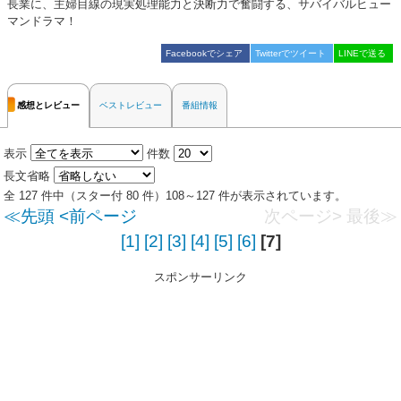
長業に、主婦目線の現実処理能力と決断力で奮闘する、サバイバルヒュー
マンドラマ！
Facebookでシェア
Twitterでツイート
LINEで送る
感想とレビュー
ベストレビュー
番組情報
表示
件数
長文省略
全 127 件中（スター付 80 件）108～127 件が表示されています。
≪先頭
<前ページ
次ページ>
最後≫
[1]
[2]
[3]
[4]
[5]
[6]
[7]
スポンサーリンク