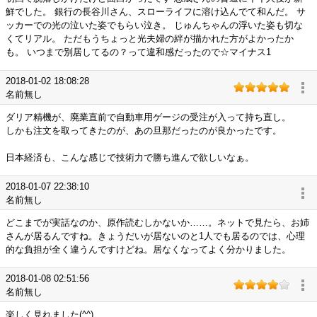
鮮でした。 銀行の長谷川さん、スローライフに溶け込んでて和んだ。 サ
ッカーでの光の泣いた姿でもらい泣き。 じゅんちゃんの浮いた姿も切な
くてリアル。 ただもうちょっと光夫婦の絆が描かれた方がよかったか
も。 いつまで別居してるの？って違和感だったので☆マイナス1
2018-01-02 18:08:28
名前無し
ダリア精機が、廃業直前で自動車用ゲージの受注が入って持ち直し。
しかも注文を取ってきたのが、あの旦那だったのが良かったです。
日本経済も、こんな感じで技術力で勝ち進んで欲しいなぁ。
2018-01-07 22:38:10
名前無し
どこまでが実話なのか、原作読むしかないか……。ネットで見たら、お姉
さんが居るんですね。きょうだいが居ないのと1人でも居るのでは、心理
的な負担が全く違うんですけどね。居なくなってよく分かりました。
2018-01-08 02:51:56
名前無し
楽しく見れました(^^)