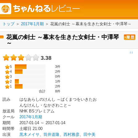
トップ
＞
2017年1月期
＞
花嵐の剣士 ～幕末を生きた女剣士・中澤琴～
花嵐の剣士 ～幕末を生きた女剣士・中澤琴
～
↓↓
3.38
5
3件
4
2件
3
0件
2
1件
1
2件
合計
8
件
読み
はなあらしのけんし ～ばくまつをいきたお
んなけんし・なかざわこと～
放送局
NHK BSプレミアム
クール
2017年1月期
期間
2017-01-14 ～ 2017-01-14
時間帯
土曜日 21:00
出演
黒木メイサ
、
筒井道隆
、
西村雅彦
、
田中美