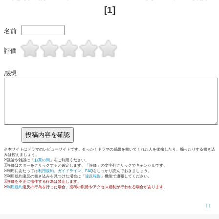
[1]
名前
評価
感想
※本サイトはドラマのレビューサイトです。せっかくドラマの感想を書いてくれた人を揶揄したり、煽ったりする書き込
みは控えましょう。
※議論や雑談は「
お茶の間
」をご利用ください。
※評価はスターをクリックすると確定します。「評価」の文字列クリックでキャンセルです。
※利用にあたっては
利用規約
、
ガイドライン
、
FAQ
をしっかり読んでおきましょう。
※利用規約違反の書き込みを見つけた場合は「
違反報告
」機能で通報してください。
※評価を不正に操作する行為は禁止します。
※
利用規約
違反の行為を行った場合、投稿の削除やアクセス規制が行われる場合があります。
↑↑