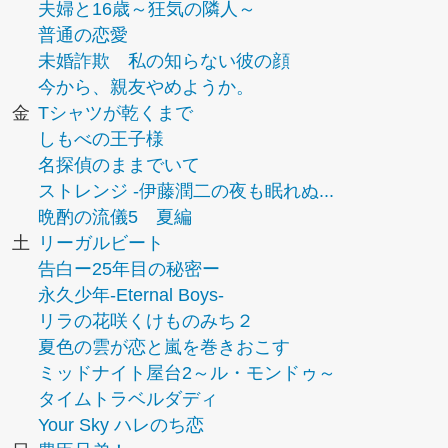
夫婦と16歳～狂気の隣人～
普通の恋愛
未婚詐欺 私の知らない彼の顔
今から、親友やめようか。
金
Tシャツが乾くまで
しもべの王子様
名探偵のままでいて
ストレンジ -伊藤潤二の夜も眠れぬ...
晩酌の流儀5 夏編
土
リーガルビート
告白ー25年目の秘密ー
永久少年-Eternal Boys-
リラの花咲くけものみち２
夏色の雲が恋と嵐を巻きおこす
ミッドナイト屋台2～ル・モンドゥ～
タイムトラベルダディ
Your Sky ハレのち恋