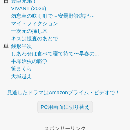
日
豊臣兄弟！
VIVANT (2026)
勿忘草の咲く町で～安曇野診療記～
マイ・フィクション
一次元の挿し木
キスは捜査のあとで
単
銭形平次
しあわせは食べて寝て待て〜早春の...
手塚治虫の戦争
笹まくら
天城越え
見逃したドラマはAmazonプライム・ビデオで！
PC用画面に切り替え
スポンサーリンク