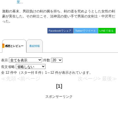
里
...
激動の幕末、男顔負けの剣の腕を持ち、剣の道を究めようとした女性の剣
豪が実在した。その剣士こそ、法神流の使い手で男装の女剣士・中沢琴だ
った。
Facebookでシェア
Twitterでツイート
LINEで送る
感想とレビュー
番組情報
表示
件数
長文省略
全 12 件中（スター付 8 件）1～12 件が表示されています。
≪先頭
<前ページ
次ページ>
最後≫
[1]
スポンサーリンク