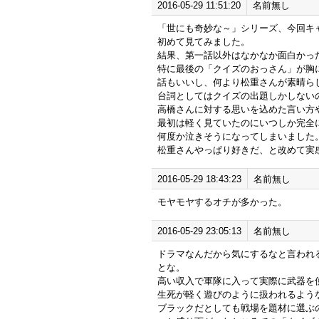
2016-05-29 11:51:20
名前無し
「世にも奇妙な～」シリーズ、今回キ
初めて見てみました。
結果、第一話以外はなかなか面白かっ
特に最後の「クイズのおっさん」が胸
話もいいし、何より松重さんが素晴ら
台詞としてはクイズの出題しかしない
高橋さんに対する思いを込めた言い方
最初は軽く見ていたのにいつしか完全
何度か泣きそうになってしまいました
松重さんやっぱり好きだ、と改めて実
2016-05-29 18:43:23
名前無し
モヤモヤするオチが多かった。
2016-05-29 23:05:13
名前無し
ドラマなんだから気にするなと言われ
とな。
高い収入で軍隊に入って実際に武器を
生死が軽く遊びのように扱われるよう
ブラックだとしても戦場を題材に選ぶ