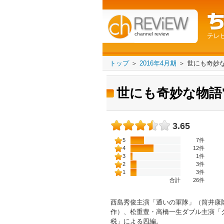
channel review
テレ
トップ
＞
2016年4月期
＞
世にも奇妙な
世にも奇妙な物語'
3.65
5
7件
4
12件
3
1件
2
3件
1
3件
合計
26
件
西島秀俊主演「通いの軍隊」（筒井康
作）、松重豊・高橋一生ダブル主演「
税」による四編。