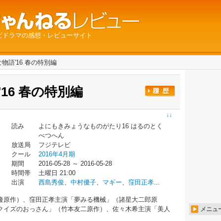
ビドラマの感想・レビューサイト
物語'16 春の特別編
16 春の特別編
↓↓
読み
よにもきみょうなものがたり16 はるのとく
べつへん
放送局
フジテレビ
クール
2016年4月期
期間
2016-05-28 ～ 2016-05-28
時間帯
土曜日 21:00
出演
西島秀俊
、
中村優子
、
マギー
、
窪田正孝
...
隆原作）、窪田正孝主演「夢みる機械」（諸星大二郎原
クイズのおっさん」（竹本友二原作）、佐々木希主演「美人
メニュ