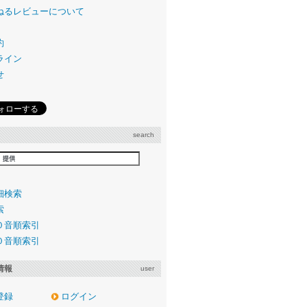
ねるレビューについて
約
ライン
せ
search
細検索
索
０音順索引
０音順索引
情報
user
登録
ログイン