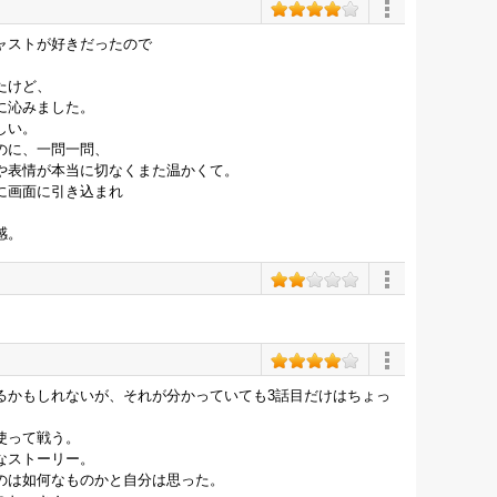
ャストが好きだったので
たけど、
に沁みました。
しい。
のに、一問一問、
や表情が本当に切なくまた温かくて。
に画面に引き込まれ
。
感。
るかもしれないが、それが分かっていても3話目だけはちょっ
使って戦う。
なストーリー。
のは如何なものかと自分は思った。