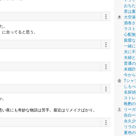
おちた
君は夏
木
大空港
酒巻さ
た。
ラスト
」に合ってると思う。
心配無
親愛な
一緒に
夫に不
夫婦と
普通の
未婚詐
今から
金
Tシャ
しもべ
名探偵
ストレ
か。
晩酌の
土
リーガ
悪い夜にも奇妙な物語は苦手。最近はリメイクばかり。
告白ー
永久少年-
リラの
夏色の