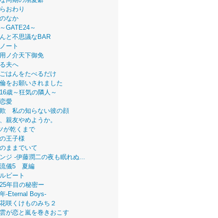
らおわり
のなか
～GATE24～
んと不思議なBAR
ノート
用ノ介天下御免
る夫へ
ごはんをたべるだけ
倫をお願いされました
16歳～狂気の隣人～
恋愛
欺 私の知らない彼の顔
、親友やめようか。
ツが乾くまで
の王子様
のままでいて
ンジ -伊藤潤二の夜も眠れぬ...
流儀5 夏編
ルビート
25年目の秘密ー
Eternal Boys-
花咲くけものみち２
雲が恋と嵐を巻きおこす