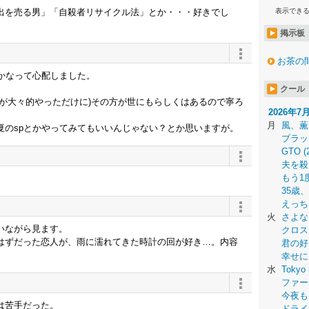
出を売る男」「自殺者リサイクル法」とか・・・好きでし
表示でき
掲示板
お茶の
かなって心配しました。
クール
が大々的やっただけに)その方が世にもらしくはあるので寧ろ
2026年7
月
風、薫
夏のspとかやってみてもいいんじゃない？とか思いますが。
ブラッ
GTO (
夫を殺
もう1
35歳
えっち
火
さよな
いながら見ます。
クロス
はずだった恋人が、雨に濡れてきた時計の回が好き…。内容
君の好
幸せに
水
Tokyo 
ファー
今夜も
は苦手だった。
ドライ