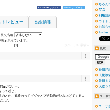
ちゃん
Facebookでシェア
Twitterでツイート
FAQ
利用規
ガイド
ストレビュー
番組情報
お知ら
Twitter
長文省略
 件が表示されています。
[1]
次ページ>
最後≫
検索
番組詳
人物検
番組５
作品がないー。
人物５
ぁって感じ。
るのとか、観終わってゾゾッとプチ恐怖が込み上げてくるよ
ユーザ
だけど。
ユーザ