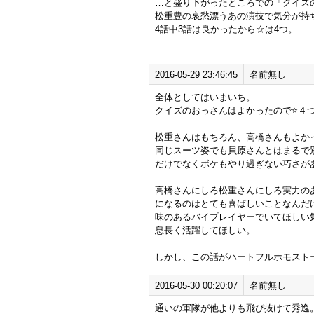
…と盛り下がったところでの「クイズ
松重豊の哀愁漂うあの演技で気分が持
4話中3話は良かったから☆は4つ。
2016-05-29 23:46:45
名前無し
全体としてはいまいち。
クイズのおっさんはよかったので⭐️４
松重さんはもちろん、高橋さんもよか
同じスーツ姿でも貝原さんとはまるで
だけでなくボケもやり過ぎない巧さが
高橋さんにしろ松重さんにしろ実力の
になるのはとても喜ばしいことなんだ
味のあるバイプレイヤーでいてほしい
息長く活躍してほしい。
しかし、この話がハートフルホモスト
2016-05-30 00:20:07
名前無し
通いの軍隊が他よりも飛び抜けて秀逸