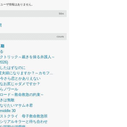
るユーザ情報はありません。
bbs
間
cours
月期
る
クトリック～裁きを操る弁護人～
2026)
したはずなのに
度夫婦になりますか？～カモフ...
、今さら恋とかありえない
なお尻じゃダメですか？
らノワール
ロード～救命救急の約束～
きは無敵
なりたいマサムネ君
middle 30
ストクライ 母子救命救急班
シリアルキラーと待ち合わせ
な同期の溺愛癖