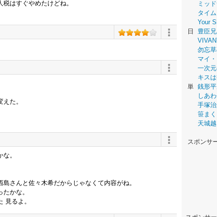
人税はすぐやめたけどね。
ミッド
タイム
Your
日
豊臣兄
VIVAN
勿忘草
マイ・
一次元
キスは
単
銭形平
しあわ
変えた。
手塚治
笹まく
天城越
スポンサ
かな。
西島さんと佐々木希だからじゃなくて内容がね。
ったかな。
 見るよ。