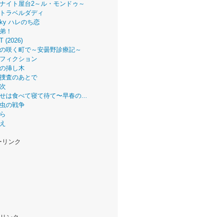
ナイト屋台2～ル・モンドゥ～
トラベルダディ
 Sky ハレのち恋
弟！
T (2026)
の咲く町で～安曇野診療記～
フィクション
の挿し木
捜査のあとで
次
せは食べて寝て待て〜早春の...
虫の戦争
ら
え
ーリンク