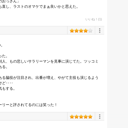
のおっさん」
ち直し、ラストのオマケでまぁ良いかと思えた。
いいね！(1)
つ。
った。
別人、もの悲しいサラリーマンを見事に演じてた。ツッコミ
ある。
ある脇役が注目され、出番が増え、やがて主役も演じるよう
けど‥‥
気もする。
ーリーと評されてるのには笑った！
。