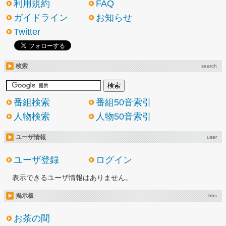
利用規約
FAQ
ガイドライン
お知らせ
Twitter
検索
search
番組検索
番組50音索引
人物検索
人物50音索引
ユーザ情報
user
ユーザ登録
ログイン
表示できるユーザ情報はありません。
掲示板
bbs
お茶の間