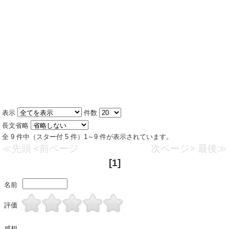
表示
件数
長文省略
全 9 件中（スター付 5 件）1～9 件が表示されています。
≪先頭
<前ページ
次ページ>
最後≫
[1]
名前
評価
感想