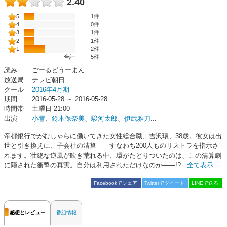
2.40
5
1件
4
0件
3
1件
2
1件
1
2件
合計
5
件
読み
ごーるどうーまん
放送局
テレビ朝日
クール
2016年4月期
期間
2016-05-28 ～ 2016-05-28
時間帯
土曜日 21:00
出演
小雪
、
鈴木保奈美
、
駿河太郎
、
伊武雅刀
...
帝都銀行でがむしゃらに働いてきた女性総合職、吉沢環、38歳。彼女は出
世と引き換えに、子会社の清算――すなわち200人ものリストラを指示さ
れます。壮絶な逆風が吹き荒れる中、環がたどりついたのは、この清算劇
に隠された衝撃の真実。自分は利用されただけなのか――!?...
全て表示
Facebookでシェア
Twitterでツイート
LINEで送る
感想とレビュー
番組情報