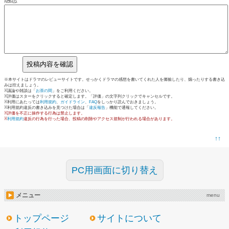
※本サイトはドラマのレビューサイトです。せっかくドラマの感想を書いてくれた人を揶揄したり、煽ったりする書き込
みは控えましょう。
※議論や雑談は「
お茶の間
」をご利用ください。
※評価はスターをクリックすると確定します。「評価」の文字列クリックでキャンセルです。
※利用にあたっては
利用規約
、
ガイドライン
、
FAQ
をしっかり読んでおきましょう。
※利用規約違反の書き込みを見つけた場合は「
違反報告
」機能で通報してください。
※評価を不正に操作する行為は禁止します。
※
利用規約
違反の行為を行った場合、投稿の削除やアクセス規制が行われる場合があります。
↑↑
PC用画面に切り替え
メニュー
menu
トップページ
サイトについて