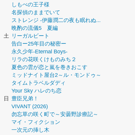
しもべの王子様
名探偵のままでいて
ストレンジ -伊藤潤二の夜も眠れぬ...
晩酌の流儀5 夏編
土
リーガルビート
告白ー25年目の秘密ー
永久少年-Eternal Boys-
リラの花咲くけものみち２
夏色の雲が恋と嵐を巻きおこす
ミッドナイト屋台2～ル・モンドゥ～
タイムトラベルダディ
Your Sky ハレのち恋
日
豊臣兄弟！
VIVANT (2026)
勿忘草の咲く町で～安曇野診療記～
マイ・フィクション
一次元の挿し木