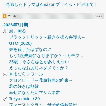
見逃したドラマはAmazonプライム・ビデオで！
クール
cours
2026年7月期
月
風、薫る
ブラックトリック～裁きを操る弁護人～
GTO (2026)
夫を殺したはずなのに
もう1度夫婦になりますか？～カモフ...
35歳、今さら恋とかありえない
えっちなお尻じゃダメですか？
火
さよならノワール
クロスロード～救命救急の約束～
君の好きは無敵
幸せになりたいマサムネ君
水
Tokyo middle 30
ファーストクライ 母子救命救急班