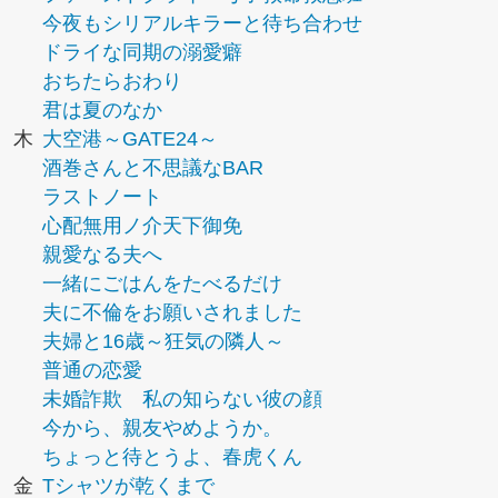
今夜もシリアルキラーと待ち合わせ
ドライな同期の溺愛癖
おちたらおわり
君は夏のなか
木
大空港～GATE24～
酒巻さんと不思議なBAR
ラストノート
心配無用ノ介天下御免
親愛なる夫へ
一緒にごはんをたべるだけ
夫に不倫をお願いされました
夫婦と16歳～狂気の隣人～
普通の恋愛
未婚詐欺 私の知らない彼の顔
今から、親友やめようか。
ちょっと待とうよ、春虎くん
金
Tシャツが乾くまで