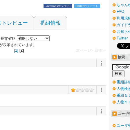
ちゃん
Facebookでシェア
Twitterでツイート
FAQ
利用規
ストレビュー
番組情報
ガイド
お知ら
Twitter
長文省略
3 件が表示されています。
[1]
[2]
次ページ>
最後≫
検索
番組詳
人物検
番組５
人物５
ユーザ
ユーザ