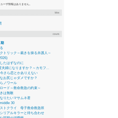
るユーザ情報はありません。
bbs
間
cours
月期
る
クトリック～裁きを操る弁護人～
2026)
したはずなのに
度夫婦になりますか？～カモフ...
、今さら恋とかありえない
なお尻じゃダメですか？
らノワール
ロード～救命救急の約束～
きは無敵
なりたいマサムネ君
middle 30
ストクライ 母子救命救急班
シリアルキラーと待ち合わせ
な同期の溺愛癖