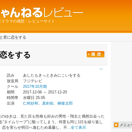
ビドラマの感想・レビューサイト
と君に恋をする
恋をする
↓↓
読み
あしたもきっときみにこいをする
放送局
フジテレビ
クール
2017年10月期
期間
2017-12-06 ～ 2017-12-20
時間帯
水曜日 25:05
出演
仁村紗和
、
真剣佑
、
柳俊太郎
主人公のゆきは、見た目も性格も好みの男性・翔太と偶然出会った
ける“タイムリープ”に陥ってしまう。何度も同じ1日を繰り返し
メニュ
恋を実らせ明日へ進むため葛藤し、不...
全て表示