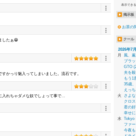
表示でき
掲示板
お茶の
クール
したぁ😁
2026年7
月
風、薫
ブラッ
GTO (
夫を殺
ですかっり魅入ってしまいました。流石です。
もう1
35歳
えっち
火
さよな
に入れちゃダメな奴でしょって事で…
クロス
君の好
幸せに
水
Tokyo 
ファー
今夜も
ドライ