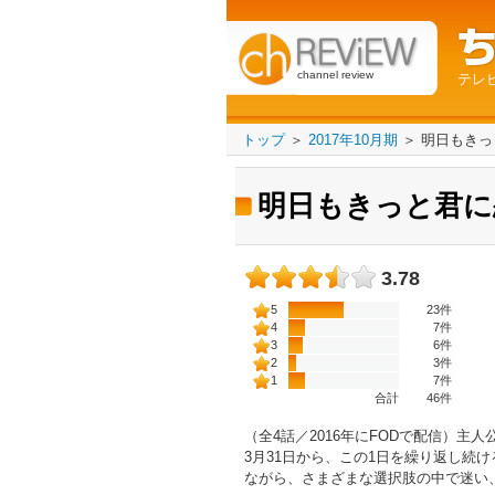
channel review
テレ
トップ
＞
2017年10月期
＞
明日もきっ
明日もきっと君に
3.78
5
23件
4
7件
3
6件
2
3件
1
7件
合計
46
件
（全4話／2016年にFODで配信）
3月31日から、この1日を繰り返し続
ながら、さまざまな選択肢の中で迷い、