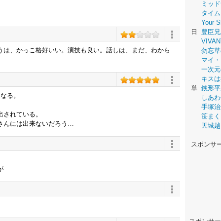
ミッド
タイム
Your
日
豊臣兄
VIVAN
うは、かっこ格好いい。演技も良い。話しは、まだ、わから
勿忘草
マイ・
一次元
キスは
単
銭形平
になる。
しあわ
手塚治
出されている。
笹まく
さんには出来ないだろう…
天城越
スポンサ
。
が