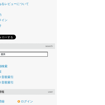
ねるレビューについて
約
ライン
せ
search
細検索
索
０音順索引
０音順索引
情報
user
登録
ログイン