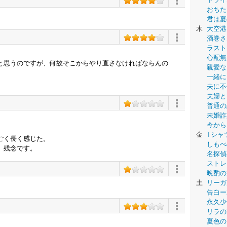
おちた
君は夏
木
大空港
酒巻さ
ラスト
心配無
と思うのですが、何故そこからやり直さなければならんの
親愛な
一緒に
夫に不
夫婦と
普通の
未婚詐
今から
。
金
Tシャ
ごく長く感じた。
しもべ
、残念です。
名探偵
ストレ
晩酌の
土
リーガ
告白ー
永久少年-
リラの
夏色の