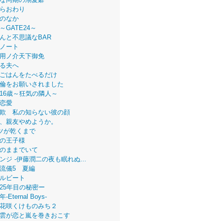
らおわり
のなか
～GATE24～
んと不思議なBAR
ノート
用ノ介天下御免
る夫へ
ごはんをたべるだけ
倫をお願いされました
16歳～狂気の隣人～
恋愛
欺 私の知らない彼の顔
、親友やめようか。
ツが乾くまで
の王子様
のままでいて
ンジ -伊藤潤二の夜も眠れぬ...
流儀5 夏編
ルビート
25年目の秘密ー
Eternal Boys-
花咲くけものみち２
雲が恋と嵐を巻きおこす