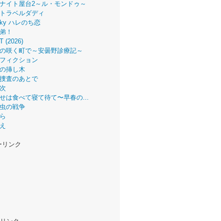
ナイト屋台2～ル・モンドゥ～
トラベルダディ
 Sky ハレのち恋
弟！
T (2026)
の咲く町で～安曇野診療記～
フィクション
の挿し木
捜査のあとで
次
せは食べて寝て待て〜早春の...
虫の戦争
ら
え
ーリンク