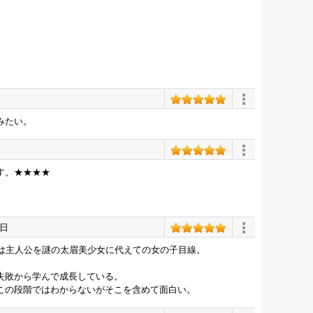
みたい。
す。★★★★
日
目は主人公を謎の太眉美少女に代えての女の子目線。
失敗から学んで成長している。
この段階ではわからないがそこを含めて面白い。