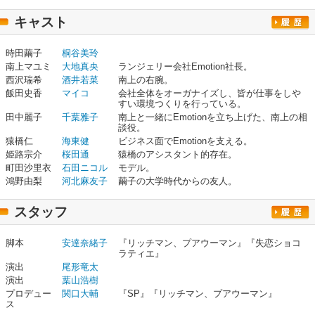
キャスト
時田繭子
桐谷美玲
南上マユミ
大地真央
ランジェリー会社Emotion社長。
西沢瑞希
酒井若菜
南上の右腕。
飯田史香
マイコ
会社全体をオーガナイズし、皆が仕事をしや
すい環境つくりを行っている。
田中麗子
千葉雅子
南上と一緒にEmotionを立ち上げた、南上の相
談役。
猿橋仁
海東健
ビジネス面でEmotionを支える。
姫路宗介
桜田通
猿橋のアシスタント的存在。
町田沙里衣
石田ニコル
モデル。
鴻野由梨
河北麻友子
繭子の大学時代からの友人。
スタッフ
脚本
安達奈緒子
『リッチマン、プアウーマン』『失恋ショコ
ラティエ』
演出
尾形竜太
演出
葉山浩樹
プロデュー
関口大輔
『SP』『リッチマン、プアウーマン』
ス