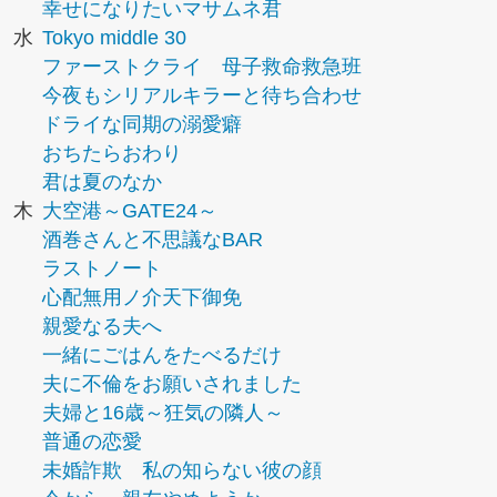
幸せになりたいマサムネ君
水
Tokyo middle 30
ファーストクライ 母子救命救急班
今夜もシリアルキラーと待ち合わせ
ドライな同期の溺愛癖
おちたらおわり
君は夏のなか
木
大空港～GATE24～
酒巻さんと不思議なBAR
ラストノート
心配無用ノ介天下御免
親愛なる夫へ
一緒にごはんをたべるだけ
夫に不倫をお願いされました
夫婦と16歳～狂気の隣人～
普通の恋愛
未婚詐欺 私の知らない彼の顔