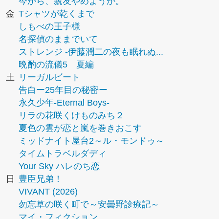
今から、親友やめようか。
金
Tシャツが乾くまで
しもべの王子様
名探偵のままでいて
ストレンジ -伊藤潤二の夜も眠れぬ...
晩酌の流儀5 夏編
土
リーガルビート
告白ー25年目の秘密ー
永久少年-Eternal Boys-
リラの花咲くけものみち２
夏色の雲が恋と嵐を巻きおこす
ミッドナイト屋台2～ル・モンドゥ～
タイムトラベルダディ
Your Sky ハレのち恋
日
豊臣兄弟！
VIVANT (2026)
勿忘草の咲く町で～安曇野診療記～
マイ・フィクション