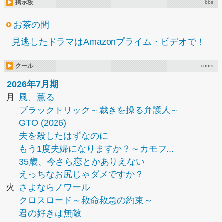
掲示板
bbs
お茶の間
見逃したドラマはAmazonプライム・ビデオで！
クール
cours
2026年7月期
月
風、薫る
ブラックトリック～裁きを操る弁護人～
GTO (2026)
夫を殺したはずなのに
もう1度夫婦になりますか？～カモフ...
35歳、今さら恋とかありえない
えっちなお尻じゃダメですか？
火
さよならノワール
クロスロード～救命救急の約束～
君の好きは無敵