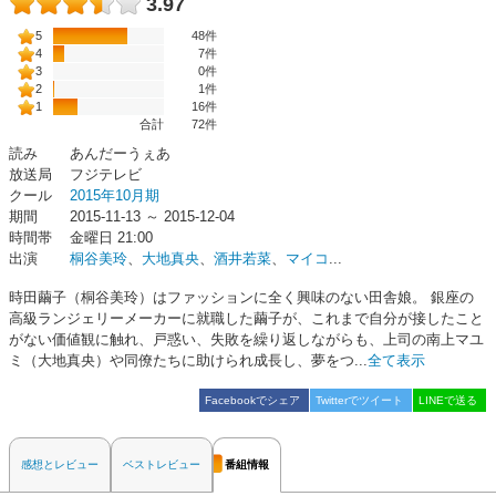
3.97
5
48件
4
7件
3
0件
2
1件
1
16件
合計
72
件
読み
あんだーうぇあ
放送局
フジテレビ
クール
2015年10月期
期間
2015-11-13 ～ 2015-12-04
時間帯
金曜日 21:00
出演
桐谷美玲
、
大地真央
、
酒井若菜
、
マイコ
...
時田繭子（桐谷美玲）はファッションに全く興味のない田舎娘。 銀座の
高級ランジェリーメーカーに就職した繭子が、これまで自分が接したこと
がない価値観に触れ、戸惑い、失敗を繰り返しながらも、上司の南上マユ
ミ（大地真央）や同僚たちに助けられ成長し、夢をつ...
全て表示
Facebookでシェア
Twitterでツイート
LINEで送る
感想とレビュー
ベストレビュー
番組情報