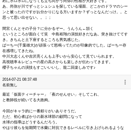
めにボロボロになっても立ち向かう尚弥の性格が大好きです。
あ、尚弥が川でずっとシュシュを探している場面、どこかのドラマのシー
ンと被ったのですがお分かりになる方いますか？ずっとなんだっけ。。と
思って思い出せない。。；；
間宮くんとその子分？に分かるぞー。うんうん←頷く
というところが面白くて笑 中島裕翔の演技好きだなあ。突き抜けててす
き。きちんと土下座するところも男気感じた。
ばーちー(千葉雄大)が頑張って怒鳴ってたのが印象的でした。ばーちー存
在感増してきたね。
中川大志くんや吉沢亮くんも上手いから安心して見ていられます。
高視聴率＆レビューの星の高さからも楽しさが伝わってきます。
櫻子ちゃんの演技もすごいいいし、龍二回楽しみです♪
2014-07-21 08:37:48
名前無し
最近「仮面ティーチャー」「夜のせんせい」そしてこれ、
と教師役が続いてる大政絢。
今回がキャラ的に一番頼りがいありそうだ。
ただ、初心者ばかりの新水球部の顧問になって
水球の指導はどうするんだろう。
やはり彼らを短期間で水蘭に対抗できるレベルに引き上げられるような