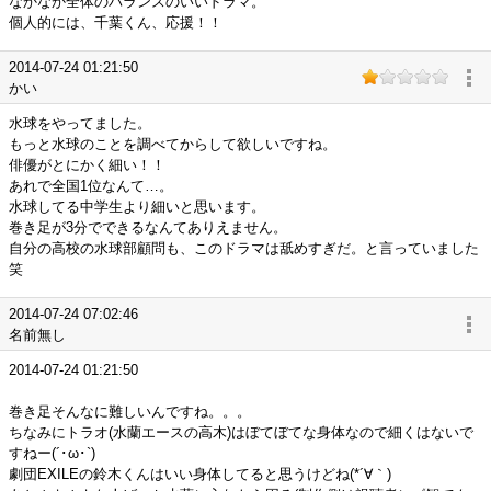
なかなか全体のバランスのいいドラマ。
個人的には、千葉くん、応援！！
2014-07-24 01:21:50
かい
水球をやってました。
もっと水球のことを調べてからして欲しいですね。
俳優がとにかく細い！！
あれで全国1位なんて…。
水球してる中学生より細いと思います。
巻き足が3分でできるなんてありえません。
自分の高校の水球部顧問も、このドラマは舐めすぎだ。と言っていました
笑
2014-07-24 07:02:46
名前無し
2014-07-24 01:21:50
巻き足そんなに難しいんですね。。。
ちなみにトラオ(水蘭エースの高木)はぼてぼてな身体なので細くはないで
すねー(´･ω･`)
劇団EXILEの鈴木くんはいい身体してると思うけどね(*´∀｀)