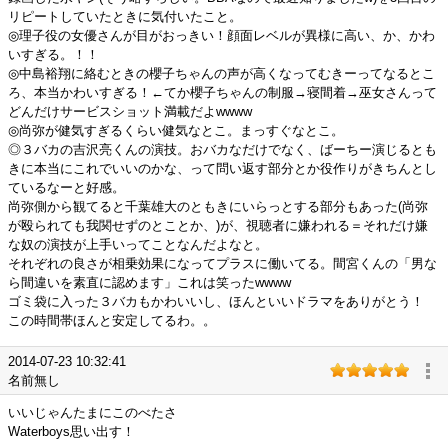
リピートしていたときに気付いたこと。
◎理子役の女優さんが目がおっきい！顔面レベルが異様に高い、か、かわ
いすぎる。！！
◎中島裕翔に絡むときの櫻子ちゃんの声が高くなってむきーってなるとこ
ろ、本当かわいすぎる！←てか櫻子ちゃんの制服→寝間着→巫女さんって
どんだけサービスショット満載だよwwww
◎尚弥が健気すぎるくらい健気なとこ。まっすぐなとこ。
◎３バカの吉沢亮くんの演技。おバカなだけでなく、ばーちー演じるとも
きに本当にこれでいいのかな、って問い返す部分とか役作りがきちんとし
ているなーと好感。
尚弥側から観てると千葉雄大のともきにいらっとする部分もあった(尚弥
が殴られても我関せずのとことか、)が、視聴者に嫌われる＝それだけ嫌
な奴の演技が上手いってことなんだよなと。
それぞれの良さが相乗効果になってプラスに働いてる。間宮くんの「男な
ら間違いを素直に認めます」これは笑ったwwww
ゴミ袋に入った３バカもかわいいし、ほんといいドラマをありがとう！
この時間帯ほんと安定してるわ。。
2014-07-23 10:32:41
名前無し
いいじゃんたまにこのべたさ
Waterboys思い出す！