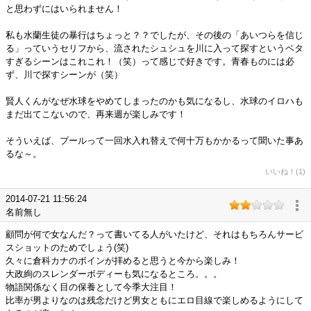
と思わずにはいられません！
私も水蘭生徒の暴行はちょっと？？でしたが、その後の「あいつらを信じ
る」っていうセリフから、流されたシュシュを川に入って探すというベタ
すぎるシーンはこれこれ！（笑）って感じで好きです。青春ものには必
ず、川で探すシーンが（笑）
賢人くんがなぜ水球をやめてしまったのかも気になるし、水球のイロハも
まだ出てこないので、再来週が楽しみです！
そういえば、プールって一回水入れ替えで何十万もかかるって聞いた事あ
るな～。
いいね！(1)
2014-07-21 11:56:24
名前無し
顧問が何で女なんだ？って書いてる人がいたけど、それはもちろんサービ
スショットのためでしょう(笑)
久々に倉科カナのボインが拝めると思うと今から楽しみ！
大政絢のスレンダーボディーも気になるところ。。。
物語関係なく目の保養として今季大注目！
比率が男よりなのは残念だけど男女ともにエロ目線で楽しめるようにして