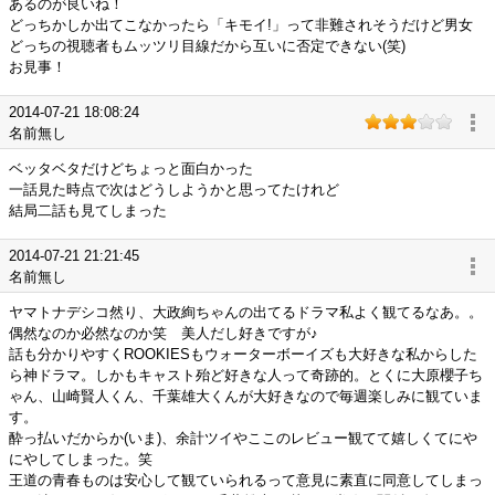
あるのが良いね！
どっちかしか出てこなかったら「キモイ!」って非難されそうだけど男女
どっちの視聴者もムッツリ目線だから互いに否定できない(笑)
お見事！
2014-07-21 18:08:24
名前無し
ベッタベタだけどちょっと面白かった
一話見た時点で次はどうしようかと思ってたけれど
結局二話も見てしまった
2014-07-21 21:21:45
名前無し
ヤマトナデシコ然り、大政絢ちゃんの出てるドラマ私よく観てるなあ。。
偶然なのか必然なのか笑 美人だし好きですが♪
話も分かりやすくROOKIESもウォーターボーイズも大好きな私からした
ら神ドラマ。しかもキャスト殆ど好きな人って奇跡的。とくに大原櫻子ち
ゃん、山崎賢人くん、千葉雄大くんが大好きなので毎週楽しみに観ていま
す。
酔っ払いだからか(いま)、余計ツイやここのレビュー観てて嬉しくてにや
にやしてしまった。笑
王道の青春ものは安心して観ていられるって意見に素直に同意してしまっ