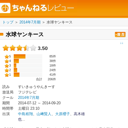
トップ
＞
2014年7月期
＞
水球ヤンキース
水球ヤンキース
↓↓
3.50
5
85件
4
38件
3
18件
2
24件
1
41件
合計
206
件
読み
すいきゅうやんきーす
放送局
フジテレビ
クール
2014年7月期
期間
2014-07-12 ～ 2014-09-20
時間帯
土曜日 23:10
出演
中島裕翔
、
山﨑賢人
、
大原櫻子
、
高木雄
也
...