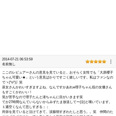
2014-07-21 06:53:59
名前無し
ここのレビュアーさんの意見を見ていると、おそらく女性でも「大原櫻子
ちゃん可愛い★」という意見ばかりですごく嬉しいです。私はファンなの
でヽ(^o^)丿笑
巫女さんかわいすぎますよね、なんですかあれw理子ちゃん役の女優さん
もすごくかわいい！
筧が苦手なので理子たんと渚ちゃんに目がいきます笑
てか27時間なんていらないからみずたま放送してー(泣)と嘆いています。
１週空くなんて悲しすぎる；；
尚弥を見ていると泣けてきて、涙腺弱すぎわたしと思う。。笑 仲間のた