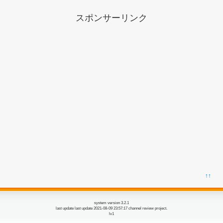
スポンサーリンク
↑↑
system version 3.2.1
last update last update 2021-08-09 23:57:17 channel review project.
lv1