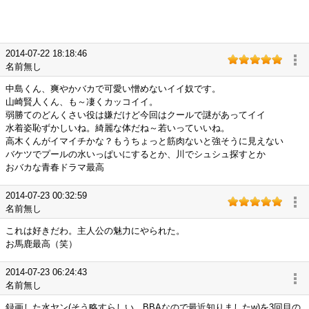
2014-07-22 18:18:46
名前無し
中島くん、爽やかバカで可愛い憎めないイイ奴です。
山崎賢人くん、も～凄くカッコイイ。
弱勝てのどんくさい役は嫌だけど今回はクールで謎があってイイ
水着姿恥ずかしいね。綺麗な体だね～若いっていいね。
高木くんがイマイチかな？もうちょっと筋肉ないと強そうに見えない
バケツでプールの水いっぱいにするとか、川でシュシュ探すとか
おバカな青春ドラマ最高
2014-07-23 00:32:59
名前無し
これは好きだわ。主人公の魅力にやられた。
お馬鹿最高（笑）
2014-07-23 06:24:43
名前無し
録画した水ヤン(そう略すらしい。BBAなので最近知りましたw)を3回目の