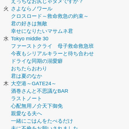
えっちなお尻じゃダメですか？
火
さよならノワール
クロスロード～救命救急の約束～
君の好きは無敵
幸せになりたいマサムネ君
水
Tokyo middle 30
ファーストクライ 母子救命救急班
今夜もシリアルキラーと待ち合わせ
ドライな同期の溺愛癖
おちたらおわり
君は夏のなか
木
大空港～GATE24～
酒巻さんと不思議なBAR
ラストノート
心配無用ノ介天下御免
親愛なる夫へ
一緒にごはんをたべるだけ
夫に不倫をお願いされました