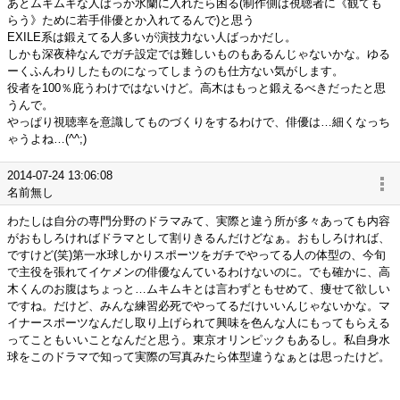
あとムキムキな人ばっか水蘭に入れたら困る(制作側は視聴者に《観ても
らう》ために若手俳優とか入れてるんで)と思う
EXILE系は鍛えてる人多いが演技力ない人ばっかだし。
しかも深夜枠なんでガチ設定では難しいものもあるんじゃないかな。ゆる
ーくふんわりしたものになってしまうのも仕方ない気がします。
役者を100％庇うわけではないけど。高木はもっと鍛えるべきだったと思
うんで。
やっぱり視聴率を意識してものづくりをするわけで、俳優は…細くなっち
ゃうよね…(^^;)
2014-07-24 13:06:08
名前無し
わたしは自分の専門分野のドラマみて、実際と違う所が多々あっても内容
がおもしろければドラマとして割りきるんだけどなぁ。おもしろければ、
ですけど(笑)第一水球しかりスポーツをガチでやってる人の体型の、今旬
で主役を張れてイケメンの俳優なんているわけないのに。でも確かに、高
木くんのお腹はちょっと…ムキムキとは言わずともせめて、痩せて欲しい
ですね。だけど、みんな練習必死でやってるだけいいんじゃないかな。マ
イナースポーツなんだし取り上げられて興味を色んな人にもってもらえる
ってこともいいことなんだと思う。東京オリンピックもあるし。私自身水
球をこのドラマで知って実際の写真みたら体型違うなぁとは思ったけど。