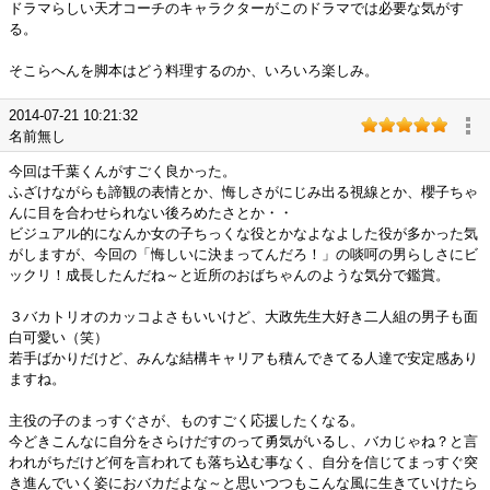
ドラマらしい天才コーチのキャラクターがこのドラマでは必要な気がす
る。
そこらへんを脚本はどう料理するのか、いろいろ楽しみ。
2014-07-21 10:21:32
名前無し
今回は千葉くんがすごく良かった。
ふざけながらも諦観の表情とか、悔しさがにじみ出る視線とか、櫻子ちゃ
んに目を合わせられない後ろめたさとか・・
ビジュアル的になんか女の子ちっくな役とかなよなよした役が多かった気
がしますが、今回の「悔しいに決まってんだろ！」の啖呵の男らしさにビ
ックリ！成長したんだね～と近所のおばちゃんのような気分で鑑賞。
３バカトリオのカッコよさもいいけど、大政先生大好き二人組の男子も面
白可愛い（笑）
若手ばかりだけど、みんな結構キャリアも積んできてる人達で安定感あり
ますね。
主役の子のまっすぐさが、ものすごく応援したくなる。
今どきこんなに自分をさらけだすのって勇気がいるし、バカじゃね？と言
われがちだけど何を言われても落ち込む事なく、自分を信じてまっすぐ突
き進んでいく姿におバカだよな～と思いつつもこんな風に生きていけたら