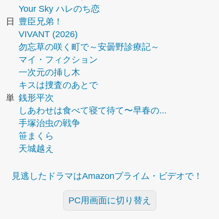
Your Sky ハレのち恋
日
豊臣兄弟！
VIVANT (2026)
勿忘草の咲く町で～安曇野診療記～
マイ・フィクション
一次元の挿し木
キスは捜査のあとで
単
銭形平次
しあわせは食べて寝て待て〜早春の...
手塚治虫の戦争
笹まくら
天城越え
見逃したドラマはAmazonプライム・ビデオで！
PC用画面に切り替え