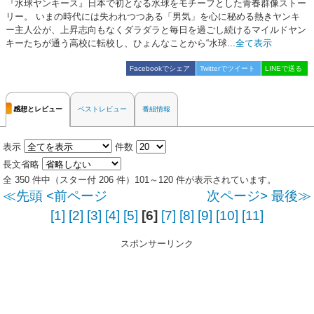
『水球ヤンキース』日本で初となる水球をモチーフとした青春群像ストー
リー。 いまの時代には失われつつある「男気」を心に秘める熱きヤンキ
ー主人公が、上昇志向もなくダラダラと毎日を過ごし続けるマイルドヤン
キーたちが通う高校に転校し、ひょんなことから“水球...
全て表示
Facebookでシェア
Twitterでツイート
LINEで送る
感想とレビュー
ベストレビュー
番組情報
表示
件数
長文省略
全 350 件中（スター付 206 件）101～120 件が表示されています。
≪先頭
<前ページ
次ページ>
最後≫
[1]
[2]
[3]
[4]
[5]
[6]
[7]
[8]
[9]
[10]
[11]
スポンサーリンク