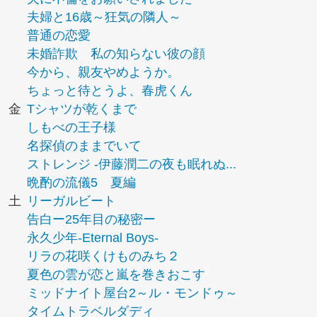
夫婦と16歳～狂気の隣人～
普通の恋愛
未婚詐欺 私の知らない彼の顔
今から、親友やめようか。
ちょっと待とうよ、春虎くん
金
Tシャツが乾くまで
しもべの王子様
名探偵のままでいて
ストレンジ -伊藤潤二の夜も眠れぬ...
晩酌の流儀5 夏編
土
リーガルビート
告白ー25年目の秘密ー
永久少年-Eternal Boys-
リラの花咲くけものみち２
夏色の雲が恋と嵐を巻きおこす
ミッドナイト屋台2～ル・モンドゥ～
タイムトラベルダディ