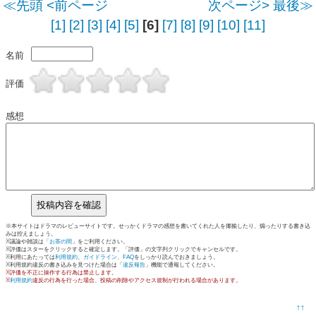
≪先頭
<前ページ
次ページ>
最後≫
[1]
[2]
[3]
[4]
[5]
[6]
[7]
[8]
[9]
[10]
[11]
名前
評価
感想
※本サイトはドラマのレビューサイトです。せっかくドラマの感想を書いてくれた人を揶揄したり、煽ったりする書き込
みは控えましょう。
※議論や雑談は「
お茶の間
」をご利用ください。
※評価はスターをクリックすると確定します。「評価」の文字列クリックでキャンセルです。
※利用にあたっては
利用規約
、
ガイドライン
、
FAQ
をしっかり読んでおきましょう。
※利用規約違反の書き込みを見つけた場合は「
違反報告
」機能で通報してください。
※評価を不正に操作する行為は禁止します。
※
利用規約
違反の行為を行った場合、投稿の削除やアクセス規制が行われる場合があります。
↑↑