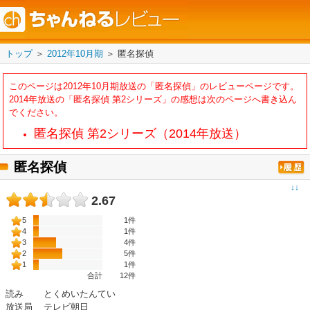
トップ
＞
2012年10月期
＞
匿名探偵
このページは2012年10月期放送の「匿名探偵」のレビューページです。
2014年放送の「
匿名探偵 第2シリーズ
」の感想は次のページへ書き込ん
でください。
匿名探偵 第2シリーズ（2014年放送）
匿名探偵
↓↓
2.67
5
1件
4
1件
3
4件
2
5件
1
1件
合計
12
件
読み
とくめいたんてい
放送局
テレビ朝日