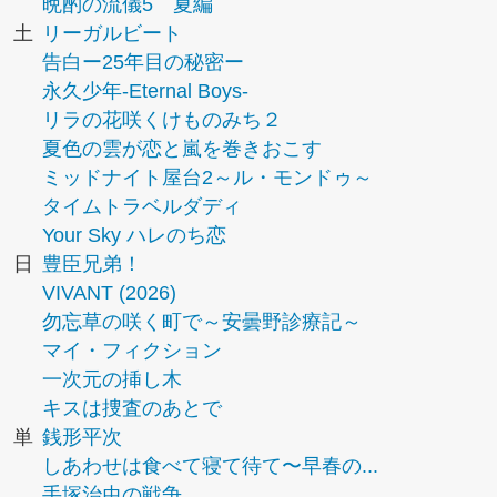
晩酌の流儀5 夏編
土
リーガルビート
告白ー25年目の秘密ー
永久少年-Eternal Boys-
リラの花咲くけものみち２
夏色の雲が恋と嵐を巻きおこす
ミッドナイト屋台2～ル・モンドゥ～
タイムトラベルダディ
Your Sky ハレのち恋
日
豊臣兄弟！
VIVANT (2026)
勿忘草の咲く町で～安曇野診療記～
マイ・フィクション
一次元の挿し木
キスは捜査のあとで
単
銭形平次
しあわせは食べて寝て待て〜早春の...
手塚治虫の戦争