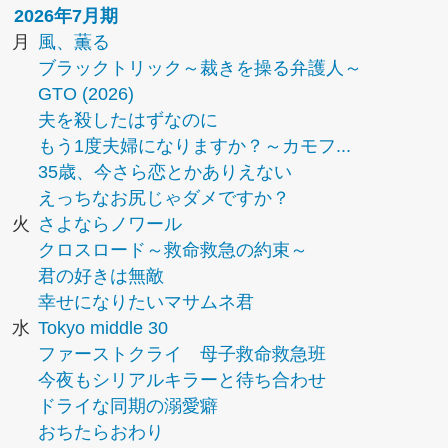
2026年7月期
月
風、薫る
ブラックトリック～裁きを操る弁護人～
GTO (2026)
夫を殺したはずなのに
もう1度夫婦になりますか？～カモフ...
35歳、今さら恋とかありえない
えっちなお尻じゃダメですか？
火
さよならノワール
クロスロード～救命救急の約束～
君の好きは無敵
幸せになりたいマサムネ君
水
Tokyo middle 30
ファーストクライ 母子救命救急班
今夜もシリアルキラーと待ち合わせ
ドライな同期の溺愛癖
おちたらおわり