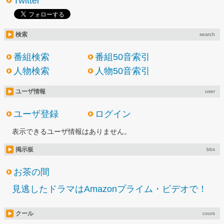
Twitter
検索
search
番組検索
番組50音索引
人物検索
人物50音索引
ユーザ情報
user
ユーザ登録
ログイン
表示できるユーザ情報はありません。
掲示板
bbs
お茶の間
見逃したドラマはAmazonプライム・ビデオで！
クール
cours