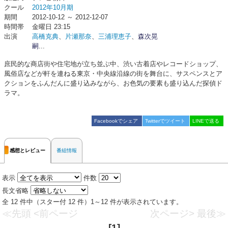
クール
2012年10月期
期間
2012-10-12 ～ 2012-12-07
時間帯
金曜日 23:15
出演
高橋克典
、
片瀬那奈
、
三浦理恵子
、
森次晃
嗣
...
庶民的な商店街や住宅地が立ち並ぶ中、渋い古着店やレコードショップ、
風俗店などが軒を連ねる東京・中央線沿線の街を舞台に、サスペンスとア
クションをふんだんに盛り込みながら、お色気の要素も盛り込んだ探偵ド
ラマ。
Facebookでシェア
Twitterでツイート
LINEで送る
感想とレビュー
番組情報
表示
件数
長文省略
全 12 件中（スター付 12 件）1～12 件が表示されています。
≪先頭
<前ページ
次ページ>
最後≫
[1]