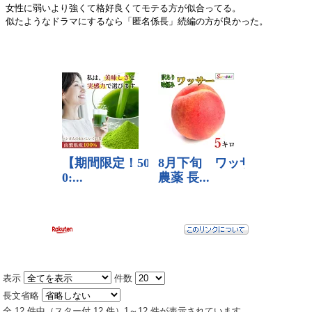
女性に弱いより強くて格好良くてモテる方が似合ってる。
似たようなドラマにするなら「匿名係長」続編の方が良かった。
表示
件数
長文省略
全 12 件中（スター付 12 件）1～12 件が表示されています。