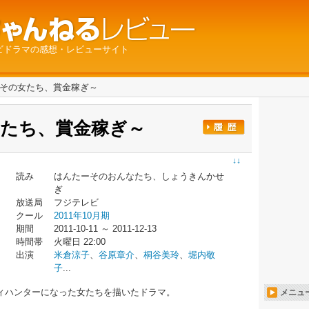
ビドラマの感想・レビューサイト
R～その女たち、賞金稼ぎ～
女たち、賞金稼ぎ～
↓↓
読み
はんたーそのおんなたち、しょうきんかせ
ぎ
放送局
フジテレビ
クール
2011年10月期
期間
2011-10-11 ～ 2011-12-13
時間帯
火曜日 22:00
出演
米倉涼子
、
谷原章介
、
桐谷美玲
、
堀内敬
子
...
ィハンターになった女たちを描いたドラマ。
メニュ