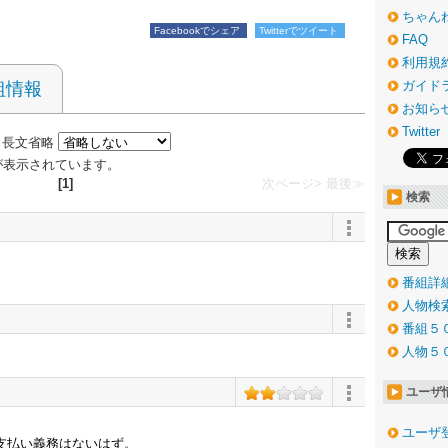
ちゃん
Facebookでシェア
Twitterでツイート
FAQ
利用規
ガイド
組情報
お知ら
Twitter
長文省略
 件が表示されています。
[1]
次ページ>
最後≫
検索
番組詳
人物検
番組５
人物５
ユーザ
ユーザ
支払い義務はないはず。