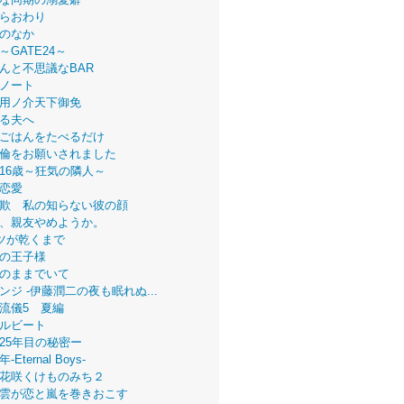
らおわり
のなか
～GATE24～
んと不思議なBAR
ノート
用ノ介天下御免
る夫へ
ごはんをたべるだけ
倫をお願いされました
16歳～狂気の隣人～
恋愛
欺 私の知らない彼の顔
、親友やめようか。
ツが乾くまで
の王子様
のままでいて
ンジ -伊藤潤二の夜も眠れぬ...
流儀5 夏編
ルビート
25年目の秘密ー
Eternal Boys-
花咲くけものみち２
雲が恋と嵐を巻きおこす