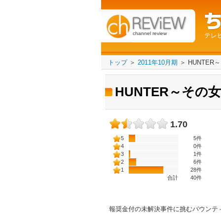
channel review
テレ
トップ
＞
2011年10月期
＞
HUNTE
HUNTER～その
1.70
5
5件
4
0件
3
1件
2
6件
1
28件
合計
40
件
報奨金付の未解決事件に挑むバウンテ