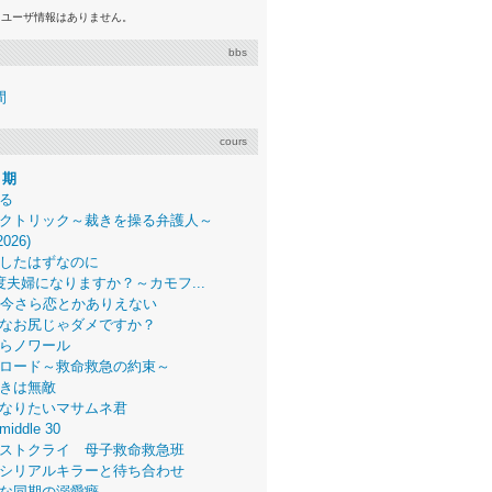
るユーザ情報はありません。
bbs
間
cours
月期
る
クトリック～裁きを操る弁護人～
2026)
したはずなのに
度夫婦になりますか？～カモフ...
、今さら恋とかありえない
なお尻じゃダメですか？
らノワール
ロード～救命救急の約束～
きは無敵
なりたいマサムネ君
middle 30
ストクライ 母子救命救急班
シリアルキラーと待ち合わせ
な同期の溺愛癖