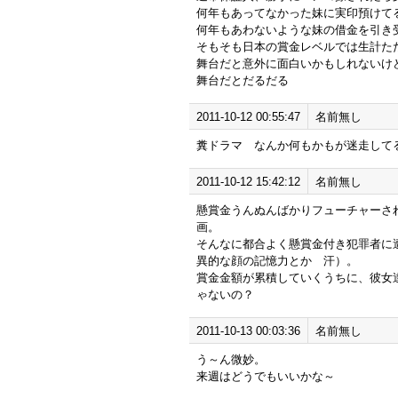
何年もあってなかった妹に実印預けて
何年もあわないような妹の借金を引き
そもそも日本の賞金レベルでは生計た
舞台だと意外に面白いかもしれないけ
舞台だとだるだる
2011-10-12 00:55:47
名前無し
糞ドラマ なんか何もかもが迷走して
2011-10-12 15:42:12
名前無し
懸賞金うんぬんばかりフューチャーさ
画。
そんなに都合よく懸賞金付き犯罪者に
異的な顔の記憶力とか 汗）。
賞金金額が累積していくうちに、彼女
ゃないの？
2011-10-13 00:03:36
名前無し
う～ん微妙。
来週はどうでもいいかな～