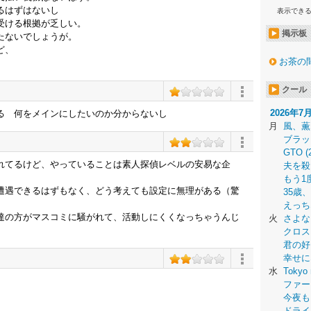
るはずはないし
表示でき
受ける根拠が乏しい。
掲示板
たないでしょうが。
ど、
お茶の
クール
2026年7
る 何をメインにしたいのか分からないし
月
風、薫
ブラッ
GTO (
れてるけど、やっていることは素人探偵レベルの安易な企
夫を殺
もう1
遭遇できるはずもなく、どう考えても設定に無理がある（驚
35歳
えっち
達の方がマスコミに騒がれて、活動しにくくなっちゃうんじ
火
さよな
クロス
君の好
幸せに
水
Tokyo 
ファー
今夜も
ドライ