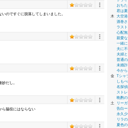
おちた
君は夏
ないのですぐに脱落してしまいました。
木
大空港
酒巻さ
ラスト
心配無
親愛な
一緒に
夫に不
夫婦と
普通の
未婚詐
今から
金
Tシャ
しもべ
微妙だし。
名探偵
ストレ
晩酌の
土
リーガ
告白ー
から脇役にはならない
永久少年-
リラの
夏色の