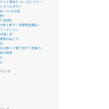
ナイト屋台2～ル・モンドゥ～
トラベルダディ
 Sky ハレのち恋
弟！
T (2026)
の咲く町で～安曇野診療記～
フィクション
の挿し木
捜査のあとで
次
せは食べて寝て待て〜早春の...
虫の戦争
ら
え
ーリンク