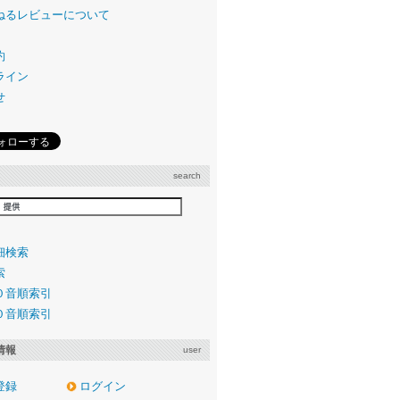
ねるレビューについて
約
ライン
せ
search
細検索
索
０音順索引
０音順索引
情報
user
登録
ログイン