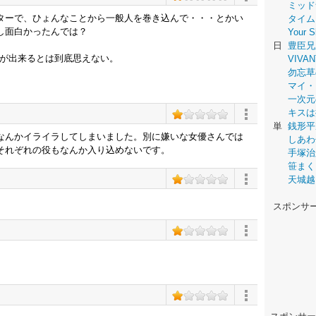
ミッド
ターで、ひょんなことから一般人を巻き込んで・・・とかい
タイム
し面白かったんでは？
Your
日
豊臣兄
ーが出来るとは到底思えない。
VIVAN
勿忘草
マイ・
一次元
キスは
単
銭形平
なんかイライラしてしまいました。別に嫌いな女優さんでは
しあわ
それぞれの役もなんか入り込めないです。
手塚治
笹まく
天城越
スポンサ