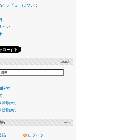
ねるレビューについて
約
ライン
せ
search
細検索
索
０音順索引
０音順索引
情報
user
登録
ログイン