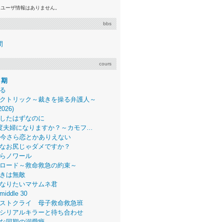
るユーザ情報はありません。
bbs
間
cours
月期
る
クトリック～裁きを操る弁護人～
2026)
したはずなのに
度夫婦になりますか？～カモフ...
、今さら恋とかありえない
なお尻じゃダメですか？
らノワール
ロード～救命救急の約束～
きは無敵
なりたいマサムネ君
middle 30
ストクライ 母子救命救急班
シリアルキラーと待ち合わせ
な同期の溺愛癖