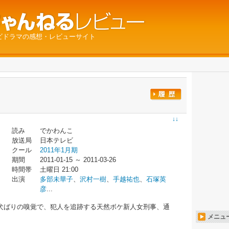
ビドラマの感想・レビューサイト
↓↓
読み
でかわんこ
放送局
日本テレビ
クール
2011年1月期
期間
2011-01-15 ～ 2011-03-26
時間帯
土曜日 21:00
出演
多部未華子
、
沢村一樹
、
手越祐也
、
石塚英
彦
...
犬ばりの嗅覚で、犯人を追跡する天然ボケ新人女刑事、通
メニュ