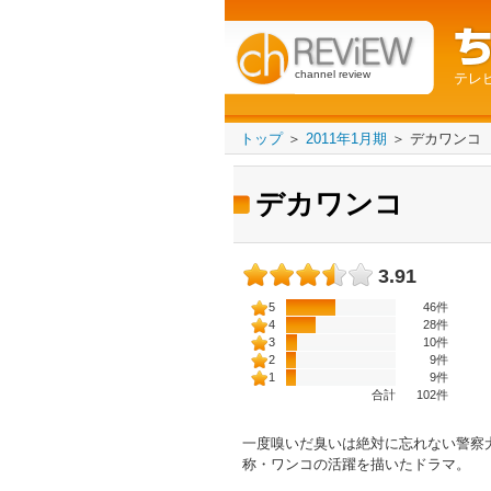
channel review
テレ
トップ
＞
2011年1月期
＞
デカワンコ
デカワンコ
3.91
5
46件
4
28件
3
10件
2
9件
1
9件
合計
102
件
一度嗅いだ臭いは絶対に忘れない警察
称・ワンコの活躍を描いたドラマ。