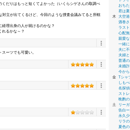
のくだりはもっと短くてよかった（いくらシゲさんの取調べ
おちた
君は夏
いな対立が出てくるけど、今回のような捜査会議みてると所轄
木
大空港
酒巻さ
に経理出身の人が就けるのかな？
ラスト
くれるかな～？
心配無
親愛な
一緒に
夫に不
トスーツでも可愛い。
夫婦と
普通の
未婚詐
今から
金
Tシャ
しもべ
名探偵
ストレ
晩酌の
土
リーガ
告白ー
永久少年-
リラの
夏色の