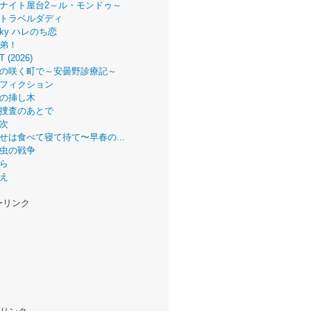
ナイト屋台2～ル・モンドゥ～
トラベルダディ
 Sky ハレのち恋
弟！
T (2026)
の咲く町で～安曇野診療記～
フィクション
の挿し木
捜査のあとで
次
せは食べて寝て待て〜早春の...
虫の戦争
ら
え
ーリンク