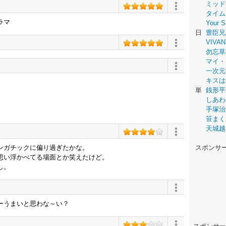
ミッド
タイム
ラマ
Your
日
豊臣兄
VIVAN
勿忘草
マイ・
一次元
キスは
単
銭形平
しあわ
手塚治
笹まく
天城越
ンガチックに偏り過ぎたかな。
スポンサ
思い浮かべてる場面とか笑えたけど。
し。
ーうまいと思わな～い？