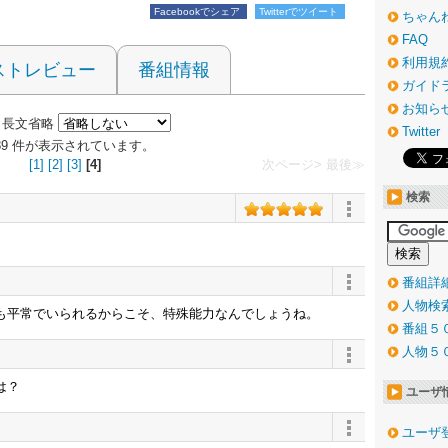
Facebookでシェア
Twitterでツイート
ちゃん
FAQ
利用規
ストレビュー
番組情報
ガイド
お知ら
長文省略
Twitter
～189 件が表示されています。
[1]
[2]
[3]
[4]
次ページ>
最後≫
検索
番組詳
人物検
も平常でいられるからこそ、特殊能力なんでしょうね。
番組５
人物５
は？
ユーザ
ユーザ