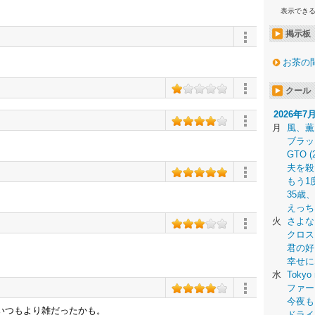
表示でき
掲示板
お茶の
クール
2026年7
月
風、薫
ブラッ
GTO (
夫を殺
もう1
35歳
えっち
火
さよな
クロス
君の好
幸せに
水
Tokyo 
ファー
今夜も
いつもより雑だったかも。
ドライ