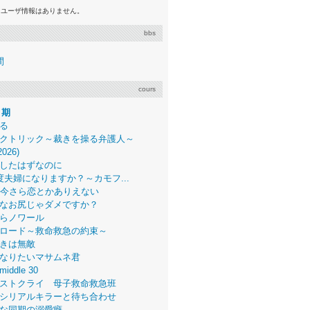
るユーザ情報はありません。
bbs
間
cours
月期
る
クトリック～裁きを操る弁護人～
2026)
したはずなのに
度夫婦になりますか？～カモフ...
、今さら恋とかありえない
なお尻じゃダメですか？
らノワール
ロード～救命救急の約束～
きは無敵
なりたいマサムネ君
middle 30
ストクライ 母子救命救急班
シリアルキラーと待ち合わせ
な同期の溺愛癖