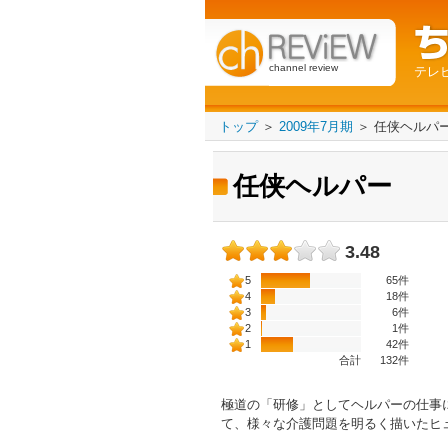
channel review
テレ
トップ
＞
2009年7月期
＞
任侠ヘルパ
任侠ヘルパー
3.48
5
65件
4
18件
3
6件
2
1件
1
42件
合計
132
件
極道の「研修」としてヘルパーの仕事
て、様々な介護問題を明るく描いたヒ