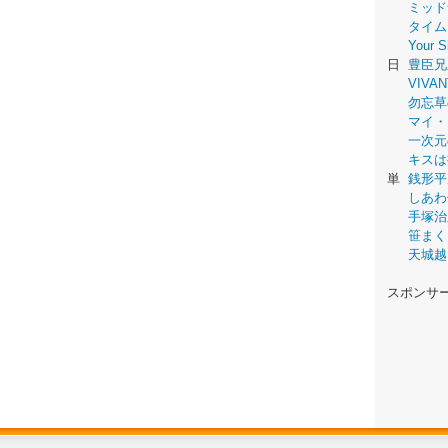
ミッド
タイム
Your
日
豊臣兄
VIVAN
勿忘草
マイ・
一次元
キスは
単
銭形平
しあわ
手塚治
笹まく
天城越
スポンサ