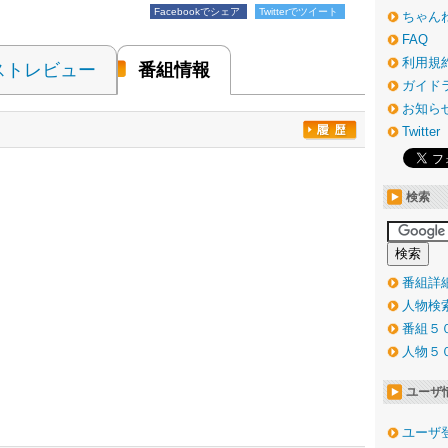
Facebookでシェア
Twitterでツイート
ちゃん
FAQ
利用規
ストレビュー
番組情報
ガイド
お知ら
Twitter
検索
番組詳
人物検
番組５
人物５
ユーザ
ユーザ