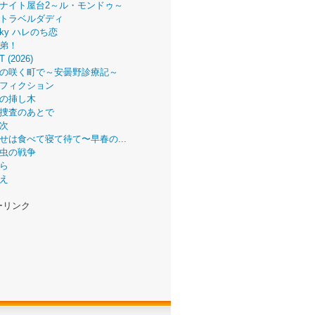
ナイト屋台2～ル・モンドゥ～
トラベルダディ
 Sky ハレのち恋
弟！
T (2026)
の咲く町で～安曇野診療記～
フィクション
の挿し木
捜査のあとで
次
せは食べて寝て待て〜早春の...
虫の戦争
ら
え
ーリンク