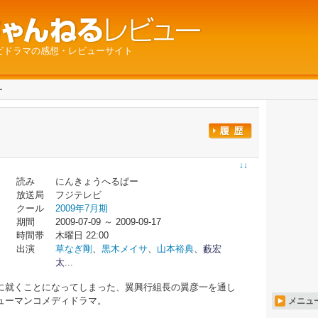
ビドラマの感想・レビューサイト
ー
↓↓
読み
にんきょうへるぱー
放送局
フジテレビ
クール
2009年7月期
期間
2009-07-09 ～ 2009-09-17
時間帯
木曜日 22:00
出演
草なぎ剛
、
黒木メイサ
、
山本裕典
、
藪宏
太
...
に就くことになってしまった、翼興行組長の翼彦一を通し
ューマンコメディドラマ。
メニュ