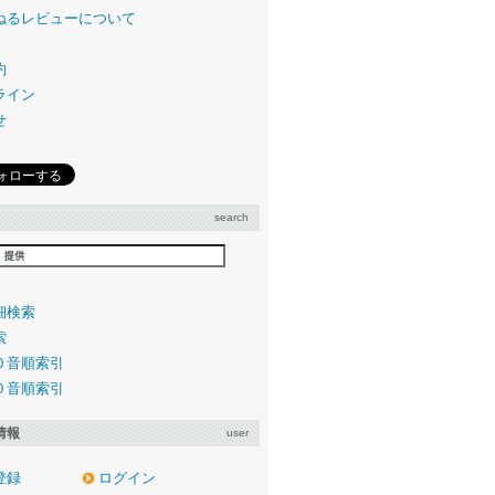
ねるレビューについて
約
ライン
せ
search
細検索
索
０音順索引
０音順索引
情報
user
登録
ログイン