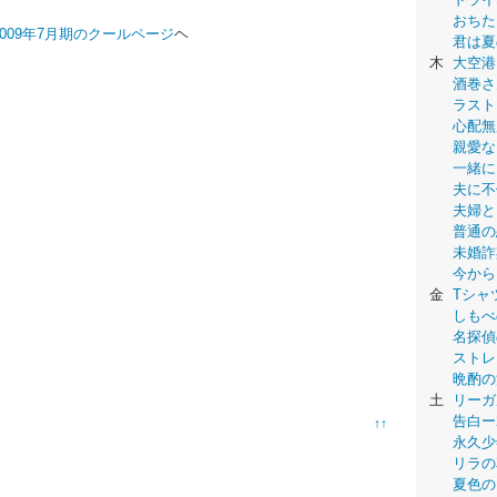
おちた
2009年7月期のクールページ
ヘ
君は夏
木
大空港
酒巻さ
ラスト
心配無
親愛な
一緒に
夫に不
夫婦と
普通の
未婚詐
今から
金
Tシャ
しもべ
名探偵
ストレ
晩酌の
土
リーガ
告白ー
↑↑
永久少年-
リラの
夏色の