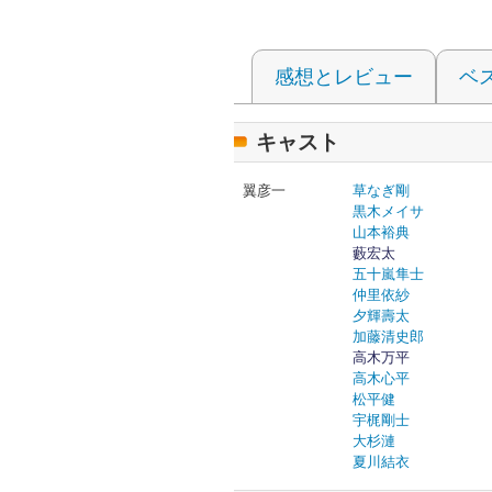
感想とレビュー
ベ
キャスト
翼彦一
草なぎ剛
黒木メイサ
山本裕典
藪宏太
五十嵐隼士
仲里依紗
夕輝壽太
加藤清史郎
高木万平
高木心平
松平健
宇梶剛士
大杉漣
夏川結衣