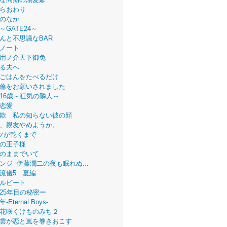
らおわり
のなか
～GATE24～
んと不思議なBAR
ノート
用ノ介天下御免
る夫へ
ごはんをたべるだけ
倫をお願いされました
16歳～狂気の隣人～
恋愛
欺 私の知らない彼の顔
、親友やめようか。
ツが乾くまで
の王子様
のままでいて
ンジ -伊藤潤二の夜も眠れぬ...
流儀5 夏編
ルビート
25年目の秘密ー
Eternal Boys-
花咲くけものみち２
雲が恋と嵐を巻きおこす