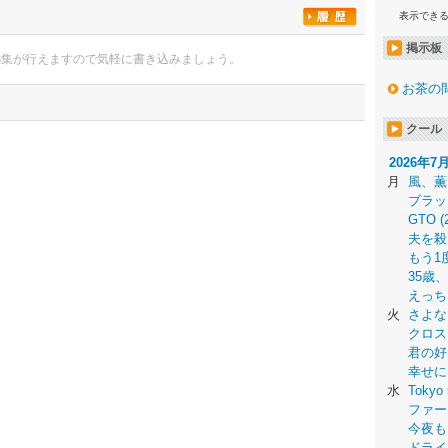
表示でき
掲示板
編集が行えますので気軽に書き込みましょう。
お茶の
クール
2026年7
月
風、薫
ブラッ
GTO (
夫を殺
もう1
35歳
えっち
火
さよな
クロス
君の好
幸せに
水
Tokyo 
ファー
今夜も
ドライ