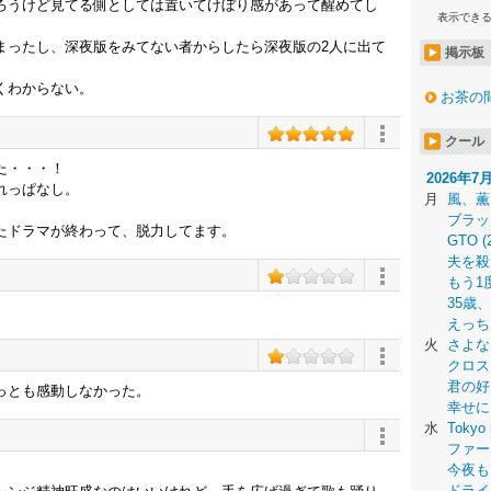
ろうけど見てる側としては置いてけぼり感があって醒めてし
表示でき
まったし、深夜版をみてない者からしたら深夜版の2人に出て
掲示板
くわからない。
お茶の
クール
た・・・！
2026年7
れっぱなし。
月
風、薫
ブラッ
たドラマが終わって、脱力してます。
GTO (
夫を殺
もう1
35歳
えっち
火
さよな
クロス
君の好
っとも感動しなかった。
幸せに
水
Tokyo 
ファー
今夜も
ドライ