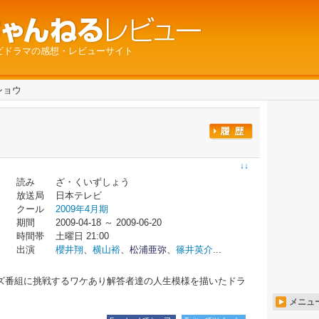
ビドラマの感想・レビューサイト
ショウ
↓↓
読み
ざ・くいずしょう
放送局
日本テレビ
クール
2009年4月期
期間
2009-04-18 ～ 2009-06-20
時間帯
土曜日 21:00
出演
櫻井翔
、
横山裕
、
松浦亜弥
、
篠井英介
...
ズ番組に挑戦するワケあり解答者達の人生模様を描いたドラ
メニュ