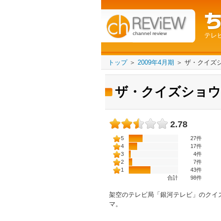
channel review
テレ
トップ
＞
2009年4月期
＞
ザ・クイズ
ザ・クイズショウ
2.78
5
27件
4
17件
3
4件
2
7件
1
43件
合計
98
件
架空のテレビ局「銀河テレビ」のクイ
マ。