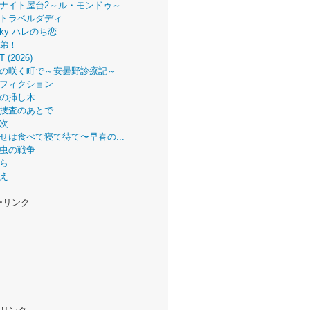
ナイト屋台2～ル・モンドゥ～
トラベルダディ
 Sky ハレのち恋
弟！
T (2026)
の咲く町で～安曇野診療記～
フィクション
の挿し木
捜査のあとで
次
せは食べて寝て待て〜早春の...
虫の戦争
ら
え
ーリンク