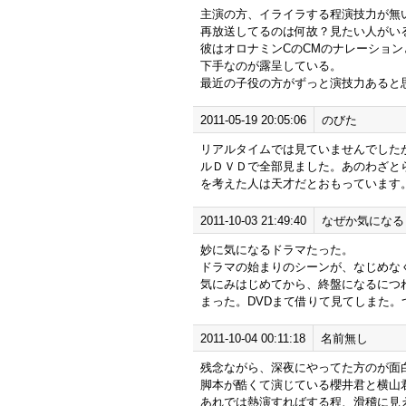
主演の方、イライラする程演技力が無
再放送してるのは何故？見たい人がい
彼はオロナミンCのCMのナレーショ
下手なのが露呈している。
最近の子役の方がずっと演技力あると
2011-05-19 20:05:06
のびた
リアルタイムでは見ていませんでした
ルＤＶＤで全部見ました。あのわざと
を考えた人は天才だとおもっています
2011-10-03 21:49:40
なぜか気になる
妙に気になるドラマたった。
ドラマの始まりのシーンが、なじめな
気にみはじめてから、終盤になるにつ
まった。DVDまて借りて見てしまた
2011-10-04 00:11:18
名前無し
残念ながら、深夜にやってた方のが面
脚本が酷くて演じている櫻井君と横山
あれでは熱演すればする程、滑稽に見