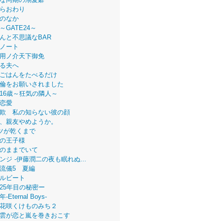
らおわり
のなか
～GATE24～
んと不思議なBAR
ノート
用ノ介天下御免
る夫へ
ごはんをたべるだけ
倫をお願いされました
16歳～狂気の隣人～
恋愛
欺 私の知らない彼の顔
、親友やめようか。
ツが乾くまで
の王子様
のままでいて
ンジ -伊藤潤二の夜も眠れぬ...
流儀5 夏編
ルビート
25年目の秘密ー
Eternal Boys-
花咲くけものみち２
雲が恋と嵐を巻きおこす