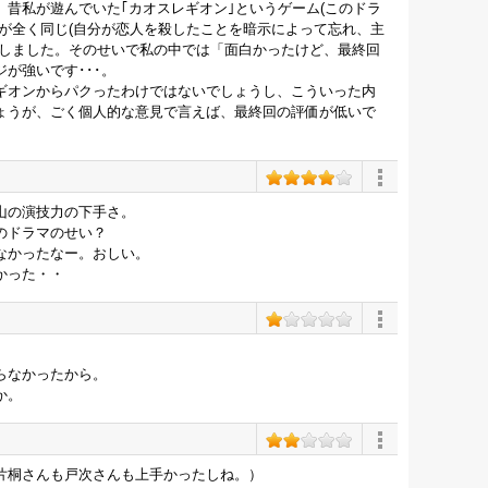
昔私が遊んでいた｢カオスレギオン｣というゲーム(このドラ
が全く同じ(自分が恋人を殺したことを暗示によって忘れ、主
りしました。そのせいで私の中では「面白かったけど、最終回
が強いです･･･。
ギオンからパクったわけではないでしょうし、こういった内
ょうが、ごく個人的な意見で言えば、最終回の評価が低いで
山の演技力の下手さ。
のドラマのせい？
なかったなー。おしい。
かった・・
らなかったから。
か。
片桐さんも戸次さんも上手かったしね。）