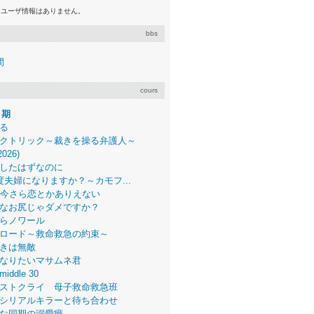
るユーザ情報はありません。
bbs
間
cours
月期
る
クトリック～裁きを操る弁護人～
2026)
したはずなのに
度夫婦になりますか？～カモフ...
、今さら恋とかありえない
なお尻じゃダメですか？
らノワール
ロード～救命救急の約束～
きは無敵
なりたいマサムネ君
middle 30
ストクライ 母子救命救急班
シリアルキラーと待ち合わせ
な同期の溺愛癖