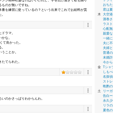
レンジ精神旺盛なのはいいけれど、手を広げ過ぎて歌も踊り
おちた
るものが無いですね。
君は夏
本番を練習に使っているの？という出来でこれでお給料が貰
木
大空港
た。
酒巻さ
ラスト
心配無
たドラマ。
親愛な
いかな。
一緒に
短くて良かった。
夫に不
る。
夫婦と
いうことか。
普通の
未婚詐
きたてられた。
今から
金
Tシャ
しもべ
名探偵
ストレ
晩酌の
土
リーガ
告白ー
ろいのかさっぱりわからんわ。
永久少年-
リラの
夏色の