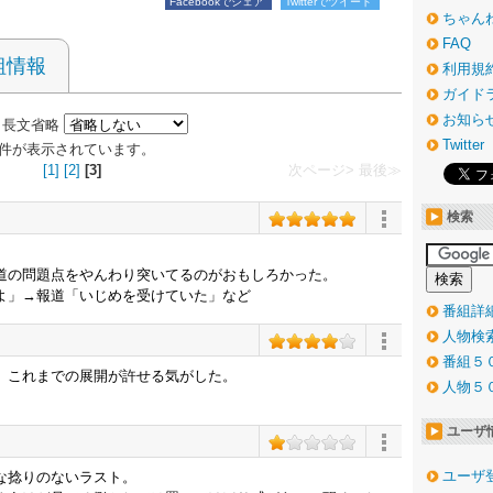
Facebookでシェア
Twitterでツイート
ちゃん
FAQ
組情報
利用規
ガイド
お知ら
長文省略
Twitter
13 件が表示されています。
[1]
[2]
[3]
次ページ>
最後≫
検索
道の問題点をやんわり突いてるのがおもしろかった。
よ」→報道「いじめを受けていた」など
番組詳
人物検
番組５
、これまでの展開が許せる気がした。
人物５
ユーザ
ユーザ
な捻りのないラスト。