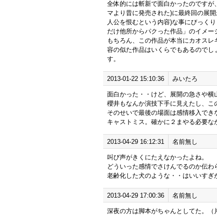
全体的には斬新で面白かったのですが、
マより昔に発売された)に最終回の展開
人公を恨むという内容)な事にびっく
だけ他所からパクった作品」のイメージ
もちろん、この作品が本当にカオスレ
容の似た作品はいくらでもあるのでし
す。
2013-01-22 15:10:36
みいたろ
面白かった・・けど、展開の急さや横
櫻井もなんか演技下手に見えたし、こ
そのせいで最後の場面は感情移入でき
キャストミス。確かに２まやる必要な
2013-04-29 16:12:31
名前無し
叫び声がきくにたえなかったよね。
どういった感情でさけんでるのか伝わ
老齢化した犬のような・・はいいすぎ
2013-04-29 17:00:36
名前無し
深夜の方は脚本がちゃんとしてた。（