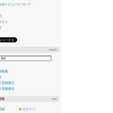
ねるレビューについて
約
ライン
せ
search
細検索
索
０音順索引
０音順索引
情報
user
登録
ログイン