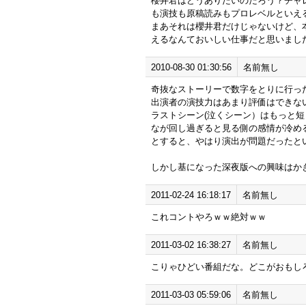
櫻井君はどうありたいのだろう？チャ
も演技も原稿読みもプロレベルといえ
まあそれは櫻井君だけじゃないけど、
えるなんておいしい仕事だと思いまし
2010-08-30 01:30:56
名前無し
奇抜なストーリーで数字をとりに行っ
出演者の演技力はあまり評価はできな
ラストシーン(泣くシーン）はもっと
なが回し過ぎると見る側の感情が冷め
とすると、やはり演出が問題だったと
しかし基になった深夜版への興味はか
2011-02-24 16:18:17
名前無し
これコントやろｗｗ絶対ｗｗ
2011-03-02 16:38:27
名前無し
こりゃひどい番組だな。どこがおもし
2011-03-03 05:59:06
名前無し