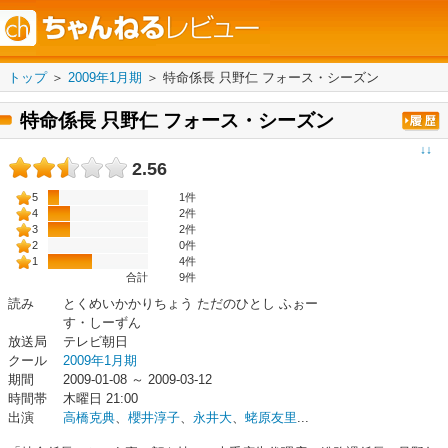
トップ
＞
2009年1月期
＞
特命係長 只野仁 フォース・シーズン
特命係長 只野仁 フォース・シーズン
↓↓
2.56
5
1件
4
2件
3
2件
2
0件
1
4件
合計
9
件
読み
とくめいかかりちょう ただのひとし ふぉー
す・しーずん
放送局
テレビ朝日
クール
2009年1月期
期間
2009-01-08 ～ 2009-03-12
時間帯
木曜日 21:00
出演
高橋克典
、
櫻井淳子
、
永井大
、
蛯原友里
...