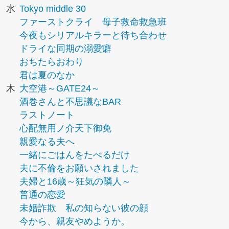
水
Tokyo middle 30
ファーストクライ 母子救命救急班
今夜もシリアルキラーと待ち合わせ
ドライな同期の溺愛癖
おちたらおわり
君は夏のなか
木
大空港～GATE24～
酒巻さんと不思議なBAR
ラストノート
心配無用ノ介天下御免
親愛なる夫へ
一緒にごはんをたべるだけ
夫に不倫をお願いされました
夫婦と16歳～狂気の隣人～
普通の恋愛
未婚詐欺 私の知らない彼の顔
今から、親友やめようか。