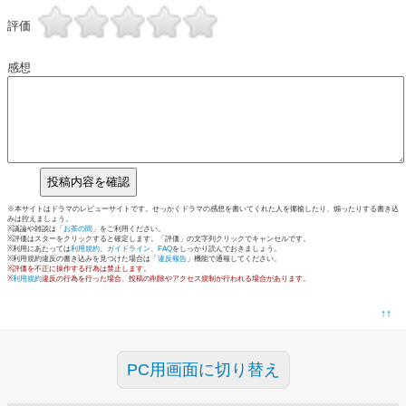
評価
感想
※本サイトはドラマのレビューサイトです。せっかくドラマの感想を書いてくれた人を揶揄したり、煽ったりする書き込
みは控えましょう。
※議論や雑談は「
お茶の間
」をご利用ください。
※評価はスターをクリックすると確定します。「評価」の文字列クリックでキャンセルです。
※利用にあたっては
利用規約
、
ガイドライン
、
FAQ
をしっかり読んでおきましょう。
※利用規約違反の書き込みを見つけた場合は「
違反報告
」機能で通報してください。
※評価を不正に操作する行為は禁止します。
※
利用規約
違反の行為を行った場合、投稿の削除やアクセス規制が行われる場合があります。
↑↑
PC用画面に切り替え