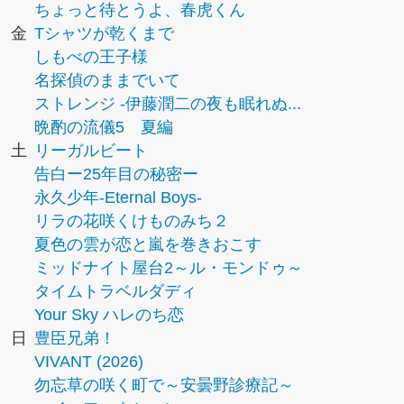
ちょっと待とうよ、春虎くん
金
Tシャツが乾くまで
しもべの王子様
名探偵のままでいて
ストレンジ -伊藤潤二の夜も眠れぬ...
晩酌の流儀5 夏編
土
リーガルビート
告白ー25年目の秘密ー
永久少年-Eternal Boys-
リラの花咲くけものみち２
夏色の雲が恋と嵐を巻きおこす
ミッドナイト屋台2～ル・モンドゥ～
タイムトラベルダディ
Your Sky ハレのち恋
日
豊臣兄弟！
VIVANT (2026)
勿忘草の咲く町で～安曇野診療記～