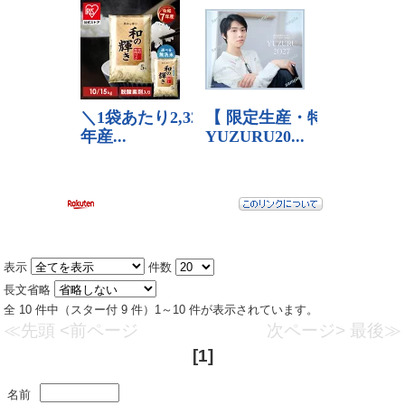
表示
件数
長文省略
全 10 件中（スター付 9 件）1～10 件が表示されています。
≪先頭
<前ページ
次ページ>
最後≫
[1]
名前