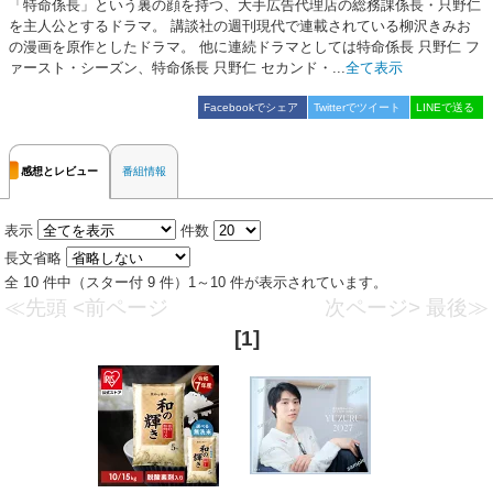
「特命係長」という裏の顔を持つ、大手広告代理店の総務課係長・只野仁
を主人公とするドラマ。 講談社の週刊現代で連載されている柳沢きみお
の漫画を原作としたドラマ。 他に連続ドラマとしては特命係長 只野仁 フ
ァースト・シーズン、特命係長 只野仁 セカンド・...
全て表示
Facebookでシェア
Twitterでツイート
LINEで送る
感想とレビュー
番組情報
表示
件数
長文省略
全 10 件中（スター付 9 件）1～10 件が表示されています。
≪先頭
<前ページ
次ページ>
最後≫
[1]