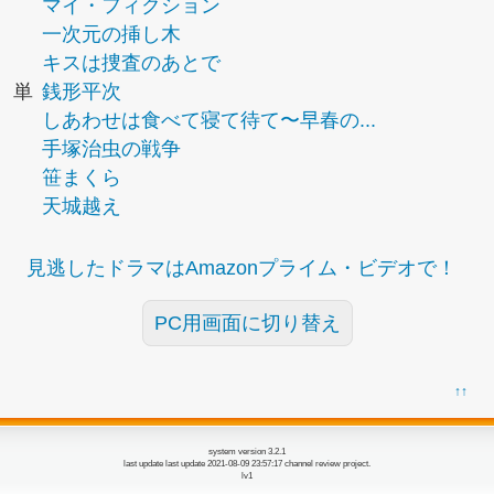
マイ・フィクション
一次元の挿し木
キスは捜査のあとで
単
銭形平次
しあわせは食べて寝て待て〜早春の...
手塚治虫の戦争
笹まくら
天城越え
見逃したドラマはAmazonプライム・ビデオで！
PC用画面に切り替え
↑↑
system version 3.2.1
last update last update 2021-08-09 23:57:17 channel review project.
lv1